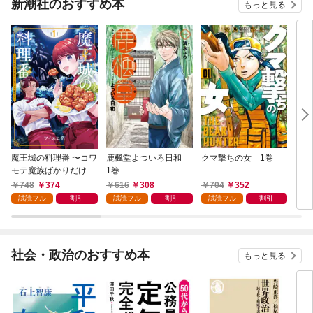
新潮社のおすすめ本
もっと見る
魔王城の料理番 〜コワ
鹿楓堂よついろ日和
クマ撃ちの女 1巻
俺の
モテ魔族ばかりだけ
1巻
ンビ
ど、ホワイトな職場で
る 
748
374
616
308
704
352
7
す〜 1巻
試読フル
割引
試読フル
割引
試読フル
割引
試
社会・政治のおすすめ本
もっと見る