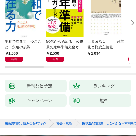
平和で在る力 今ここ
50代から始める 公務
世界政治１ ――民主
「力
と 永遠の挑戦
員の定年準備完全ガイ
化と権威主義化
く 
ド
1,650
2,530
1,
1,034
新着
新着
新刊配信予定
ランキング
キャンペーン
無料
漫画無料試し読みならdブック
社会・政治
藻谷浩介対話集 しなやかな日本列島