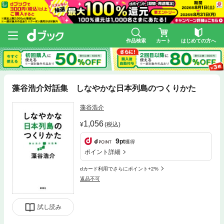
作品検索
カート
はじめての方へ
藻谷浩介対話集 しなやかな日本列島のつくりかた
藻谷浩介
1,056
(税込)
9
pt
獲得
ポイント詳細
dカード利用でさらにポイント+2%
返品不可
試し読み