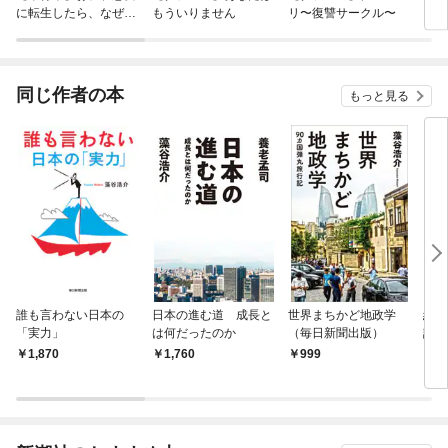
に転生したら、なぜか
もういりません
リ〜復讐サークル〜
ロイ
ラスボス王子様に執着
今世
されています
りが
てく
OMI
同じ作者の本
もっと見る
誰も言わない日本の
日本の進む道 成長と
世界まちかど地政学
経済
「実力」
は何だったのか
（毎日新聞出版）
論（
1,870
1,760
999
9