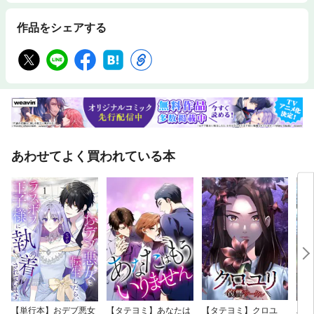
作品をシェアする
あわせてよく買われている本
【単行本】おデブ悪女
【タテヨミ】あなたは
【タテヨミ】クロユ
バッ