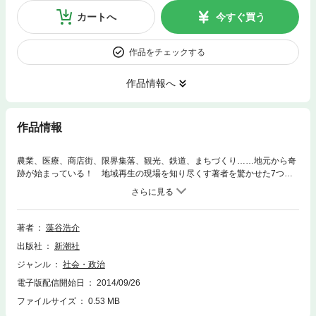
カートへ
今すぐ買う
作品をチェックする
作品情報へ
作品情報
農業、医療、商店街、限界集落、観光、鉄道、まちづくり……地元から奇
跡が始まっている！ 地域再生の現場を知り尽くす著者を驚かせた7つの
意外な“現場の智恵”とは？ 「ゆるキャラ」「Ｂ級グルメ」路線とは正反
対の発想法で、地元の誇りを大切にしながら、より永続的にコミュニティ
ーの活力を生み出す「地元の経営学」。
著者
藻谷浩介
出版社
新潮社
ジャンル
社会・政治
電子版配信開始日
2014/09/26
ファイルサイズ
0.53 MB