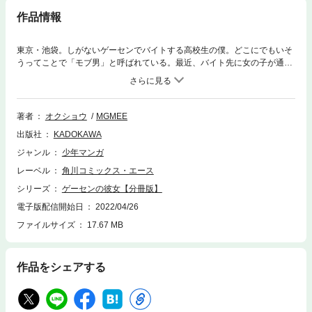
作品情報
東京・池袋。しがないゲーセンでバイトする高校生の僕。どこにでもいそ
うってことで「モブ男」と呼ばれている。最近、バイト先に女の子が通っ
てくるようになった。結構美人なのに、いつも一人でなんだか気になる存
在…。ある日、彼女がクレーンゲームに苦戦していると、ガラの悪い連中
に絡まれてしまう！ 僕は彼女を助けようとして――。「あんたさ、私と付
き合ってくれない？」「え？」 君と僕とゲームセンターをめぐる、ちょ
著者
オクショウ
MGMEE
っぴりエッチなボーイ・ミーツ・ガール、開幕！ 分冊版第4弾。
出版社
KADOKAWA
ジャンル
少年マンガ
レーベル
角川コミックス・エース
シリーズ
ゲーセンの彼女【分冊版】
電子版配信開始日
2022/04/26
ファイルサイズ
17.67 MB
作品をシェアする