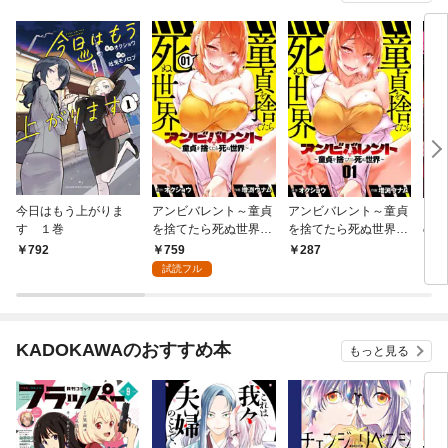
今日はもう上がりま
アンビバレント～童貞
アンビバレント～童貞
クラ
す １巻
を捨てたら死ぬ世界～
を捨てたら死ぬ世界～
の無
（１）
【単話】（１）
759
792
287
6
試読フル
KADOKAWAのおすすめ本
もっと見る