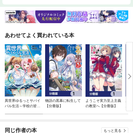
あわせてよく買われている本
異世界ゆるっとサバイ
物語の黒幕に転生して
ようこそ実力至上主義
異世
バル生活～学校の皆と
【分冊版】
の教室へ【分冊版】
ル飯
異世界の無人島に転移
したけど俺だけ楽勝で
す～
同じ作者の本
もっと見る