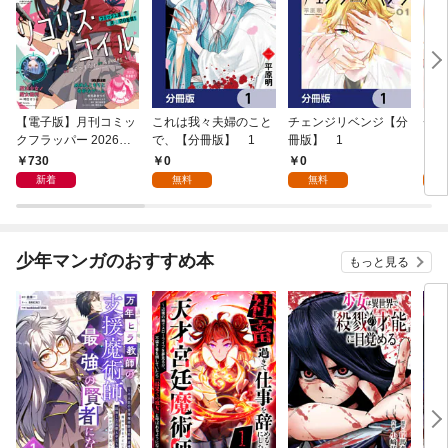
【電子版】月刊コミッ
これは我々夫婦のこと
チェンジリベンジ【分
チェ
クフラッパー 2026年9
で、【分冊版】 1
冊版】 1
月号
730
0
0
7
新着
無料
無料
試
少年マンガのおすすめ本
もっと見る