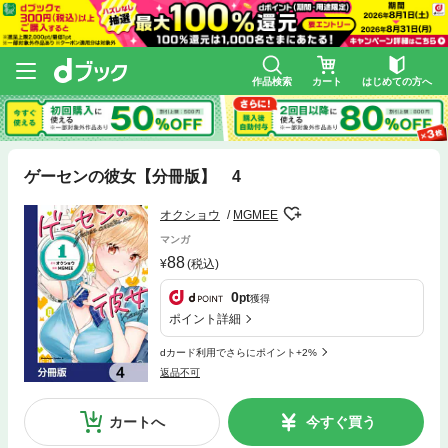
作品検索
カート
はじめての方へ
ゲーセンの彼女【分冊版】 4
オクショウ
MGMEE
マンガ
88
(税込)
0
pt
獲得
ポイント詳細
dカード利用でさらにポイント+2%
返品不可
カートへ
今すぐ買う