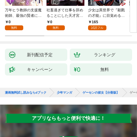
万年ヒラ教師の支援魔
社畜過ぎて仕事を辞め
少女は異世界で『殺戮
魔王
術師、最強の賢者にな
ることにした天才宮廷
の才能』に目覚める
者パ
る～不人気の支援魔術
魔術師～辺境の地でス
(話売り) #1
やっ
0
0
165
2
師は給料泥棒だと魔術
ローライフを夢見る
無料
無料
試読フル
大学をクビになった
が、不届き者を倒して
が、出世した元教え子
いたら『最果ての魔
たちのおかげで何も困
女』と呼ばれるように
らない件～ 第1話
なる～ 第1話
新刊配信予定
ランキング
キャンペーン
無料
漫画無料試し読みならdブック
少年マンガ
ゲーセンの彼女【分冊版】
ゲー
アプリならもっと便利で快適に！