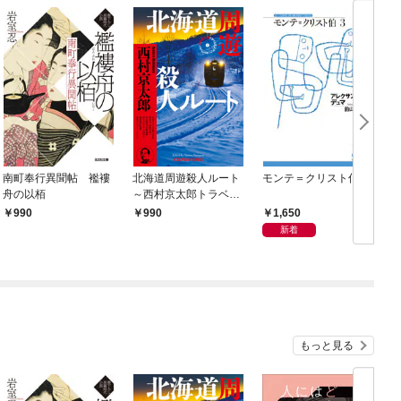
南町奉行異聞帖 襤褸
北海道周遊殺人ルート
モンテ＝クリスト伯3
舟の以栢
～西村京太郎トラベル
ミステリー・セレクシ
1,650
990
990
ョン（1）～
新着
もっと見る