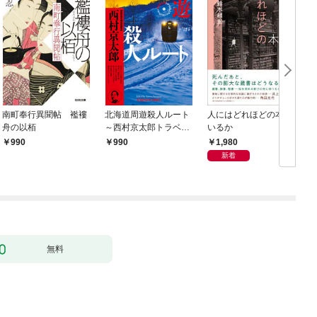
南町奉行異聞帖 襤褸
北海道周遊殺人ルート
人にはどれほどの本が
舟の以栢
～西村京太郎トラベル
いるか
ミステリー・セレクシ
1,980
990
990
ョン（1）～
新着
無料