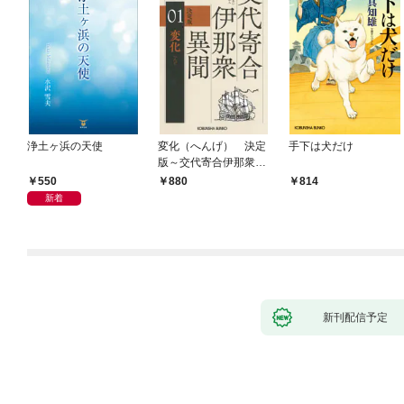
浄土ヶ浜の天使
変化（へんげ） 決定
手下は犬だけ
版～交代寄合伊那衆異
聞（1）～
550
880
814
新着
新刊配信予定