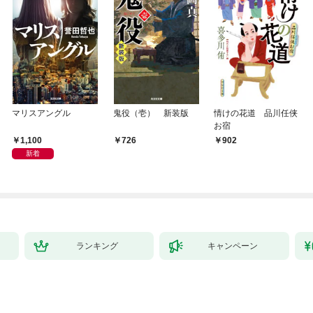
マリスアングル
鬼役（壱） 新装版
情けの花道 品川任侠
お宿
1,100
726
902
新着
ランキング
キャンペーン