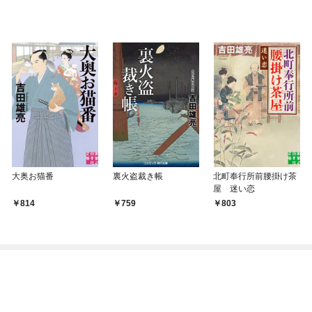
大奥お猫番
裏火盗裁き帳
北町奉行所前腰掛け茶
屋 迷い恋
814
759
803