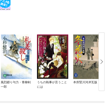
風烈廻り与力・青柳剣
うちの執事が言うこと
本所竪川河岸瓦版
一郎
には