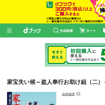
作品検索
カート
家宝失い候～盗人奉行お助け組（二）
吉田雄亮