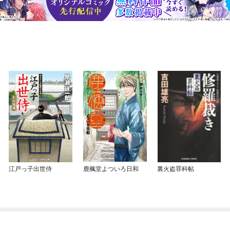
江戸っ子出世侍
鹿楓堂よついろ日和
裏火盗罪科帖