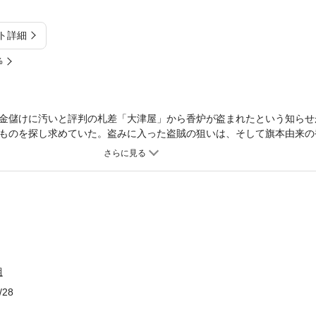
ト詳細
%
金儲けに汚いと評判の札差「大津屋」から香炉が盗まれたという知らせ
ものを探し求めていた。盗みに入った盗賊の狙いは、そして旗本由来の
、大侠客、元盗人など個性あふれる面々が揃う「お助け組」を従え、策
弾。
組
/28