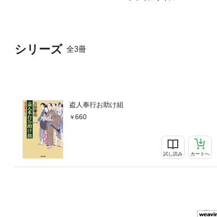
シリーズ
全3冊
盗人奉行お助け組
660
試し読み
カートへ