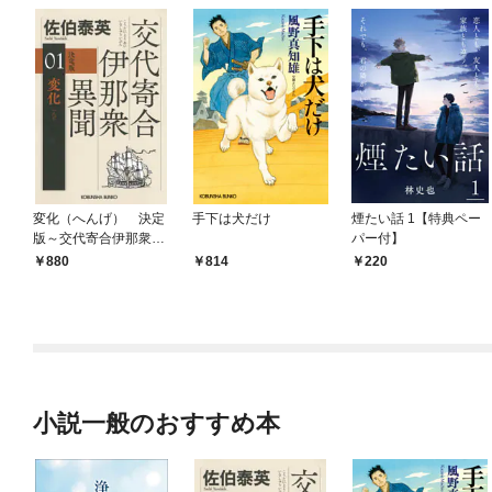
変化（へんげ） 決定
手下は犬だけ
煙たい話 1【特典ペー
版～交代寄合伊那衆異
パー付】
聞（1）～
880
814
220
小説一般のおすすめ本