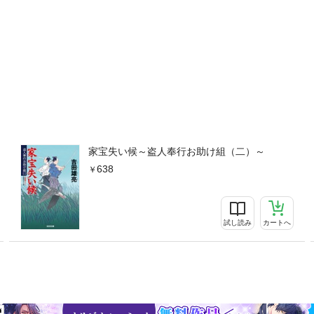
家宝失い候～盗人奉行お助け組（二）～
638
試し読み
カートへ