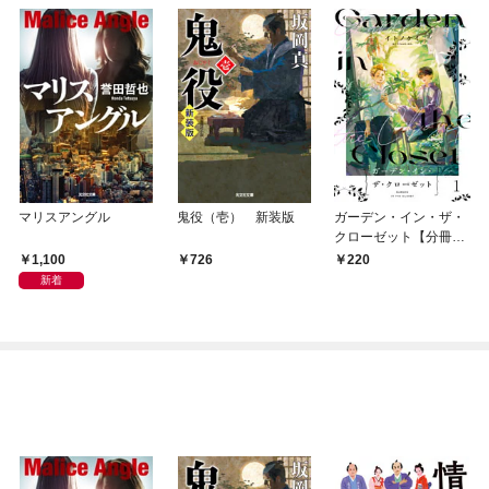
マリスアングル
鬼役（壱） 新装版
ガーデン・イン・ザ・
クローゼット【分冊
版】1
1,100
726
220
新着