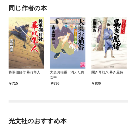
同じ作者の本
将軍側目付 暴れ隼人
大奥お猫番 消えた奥
聞き耳幻八 暴き屋侍
女中
715
836
836
光文社のおすすめ本