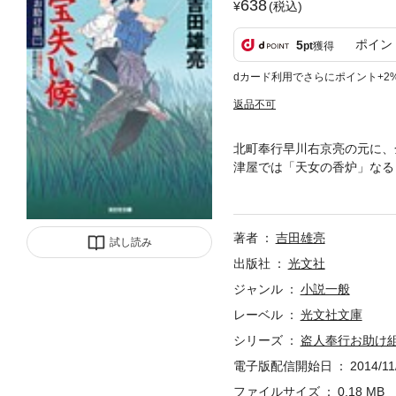
638
(税込)
ポイン
5
pt
獲得
dカード利用でさらにポイント+2
返品不可
北町奉行早川右京亮の元に、
津屋では「天女の香炉」なる
いた秘密とは――。若き剣客
敵に挑む。人気シリーズ第2
著者
吉田雄亮
試し読み
出版社
光文社
ジャンル
小説一般
レーベル
光文社文庫
シリーズ
盗人奉行お助け
電子版配信開始日
2014/11
ファイルサイズ
0.18 MB