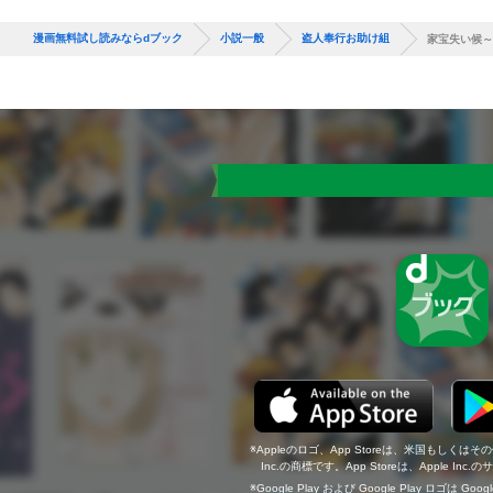
漫画無料試し読みならdブック
小説一般
盗人奉行お助け組
家宝失い候～
Appleのロゴ、App Storeは、米国もしくはそ
Inc.の商標です。App Storeは、Apple In
Google Play および Google Play ロゴは Go