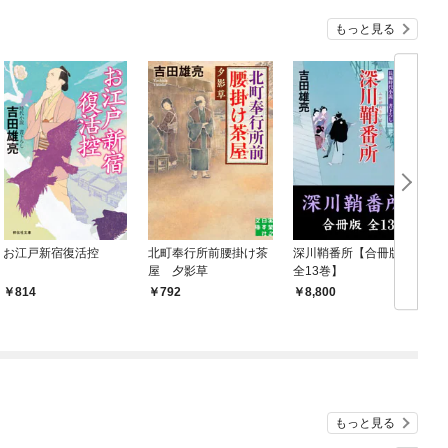
もっと見る
お江戸新宿復活控
北町奉行所前腰掛け茶
深川鞘番所【合冊版／
屋 夕影草
全13巻】
814
792
8,800
もっと見る