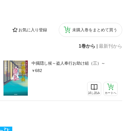
お気に入り登録
未購入巻をまとめて買う
1巻から
|
最新刊から
中臈隠し候～盗人奉行お助け組（三）～
682
試し読み
カートへ