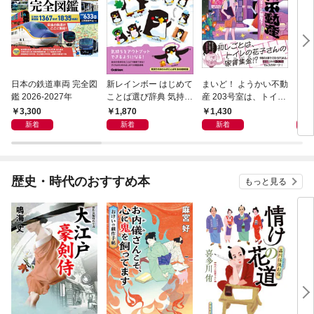
日本の鉄道車両 完全図
新レインボー はじめて
まいど！ ようかい不動
えさ
鑑 2026-2027年
ことば選び辞典 気持ち
産 203号室は、トイレ
のことば
の花子さんの部屋？
3,300
1,870
1,430
1,
新着
新着
新着
歴史・時代のおすすめ本
もっと見る