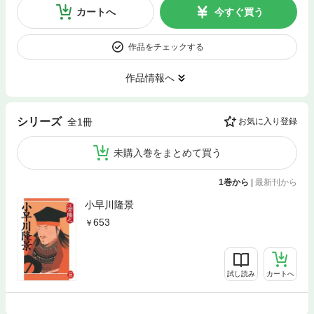
カートへ
今すぐ買う
作品をチェックする
作品情報へ
シリーズ
全1冊
お気に入り登録
未購入巻をまとめて買う
1巻から
|
最新刊から
小早川隆景
653
試し読み
カートへ