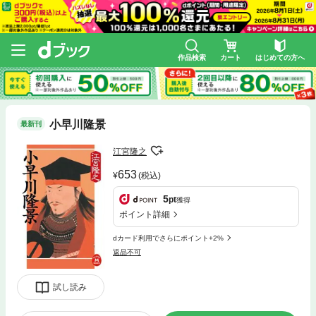
作品検索
カート
はじめての方へ
小早川隆景
最新刊
江宮隆之
653
(税込)
5
pt
獲得
ポイント詳細
dカード利用でさらにポイント+2%
返品不可
試し読み