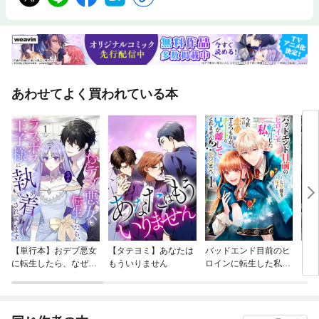
あわせてよく買われている本
【単行本】おデブ悪女
【タテヨミ】あなたは
バッドエンド目前のヒ
【タ
に転生したら、なぜか
もういりません
ロインに転生した私、
リ〜
ラスボス王子様に執着
今世では恋愛するつも
されています
りがチートな兄が離し
てくれません！？@C
OMIC