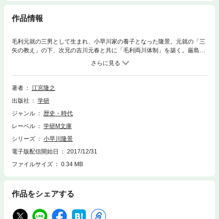
作品情報
毛利元就の三男として生まれ、小早川家の養子となった隆景。元就の「三
矢の教え」の下、次兄の吉川元春と共に「毛利両川体制」を築く。厳島合
戦で水軍を率いる武勇だけでなく、豊臣政権と太いパイプを築くなど政治
的な面からも毛利を支え続けた知将の生涯。
著者
江宮隆之
出版社
学研
ジャンル
歴史・時代
レーベル
学研M文庫
シリーズ
小早川隆景
電子版配信開始日
2017/12/31
ファイルサイズ
0.34 MB
作品をシェアする