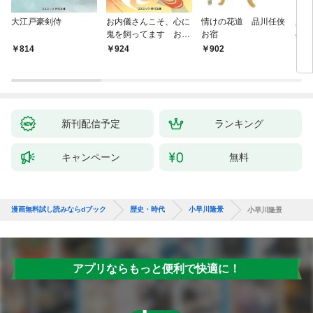
大江戸豪剣侍
お内儀さんこそ、心に
情けの花道 品川任侠
必殺
鬼を飼ってます おけ
お宿
の弦
いの戯作手帖
814
924
902
8
新刊配信予定
ランキング
キャンペーン
無料
漫画無料試し読みならdブック
歴史・時代
小早川隆景
小早川隆景
アプリならもっと便利で快適に！