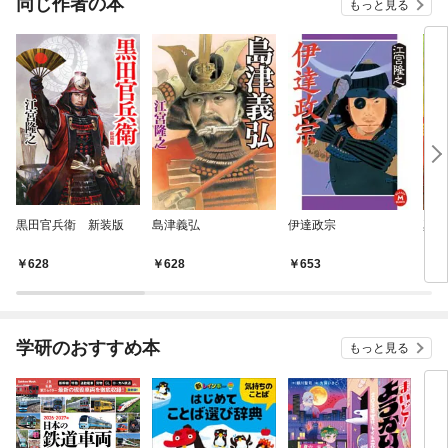
同じ作者の本
もっと見る
黒田官兵衛 新装版
島津義弘
伊達政宗
真田
628
628
653
6
学研のおすすめ本
もっと見る