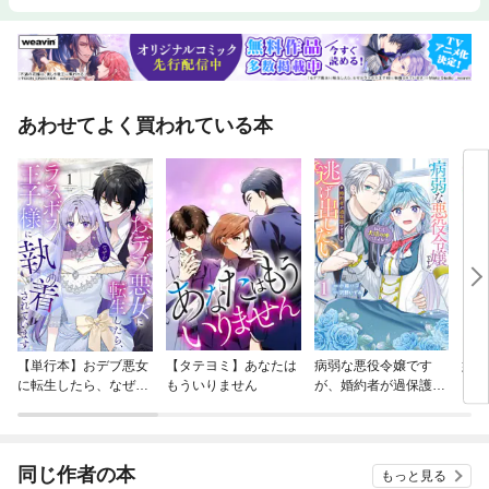
アクティビティ！●韓国ならではの料理を食す！・キムチ・サムギョプサ
ル・骨付きカルビ・チゲ・タン・グッ・キジのしゃぶしゃぶ・タッカンマ
リ・プルコギ・ピビンバ・冷麺・サムパッ・カンジャンケジャン・カルグ
クス・韓定食・トッポッキ・韓国伝統茶・餅●買い物を満喫する！・仁寺
洞・明洞・南大門市場・東大門市場・新世界・チャガルチ市場・国際市場
★お土産定番リスト●疲れたカラダをホットに癒す・汗蒸幕・よもぎ蒸
あわせてよく買われている本
し・チムジルバン・アカスリ・足ツボ●韓国でスマホを使い倒そう！★意
外と使える標準機能★使えるアプリは事前にダウンロードしておこう★Wi-
FiがあればＳＮＳ、通話、メールもＯＫ！ ★国際電話の掛け方●トラブル
シューティング★盗難・紛失 ★お役立ち会話集３荷物が消えたとき編★
病気・けが★事件・事故 ●韓国で役立つ電子書籍第五章 惜しみつ
つ……帰国●韓国の空港で★一般的な出国の流れ★主な免税範囲●日本の空
港で★入国★日本に持ち込めないもの★体調管理に気を配りましょうおわ
りに
【単行本】おデブ悪女
【タテヨミ】あなたは
病弱な悪役令嬢です
妹は
に転生したら、なぜか
もういりません
が、婚約者が過保護す
ラスボス王子様に執着
ぎて逃げ出したい(私
されています
たち犬猿の仲でしたよ
ね！？)
同じ作者の本
もっと見る