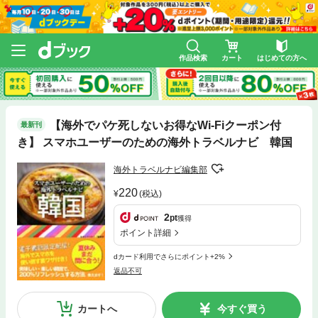
作品検索
カート
はじめての方へ
【海外でパケ死しないお得なWi-Fiクーポン付
最新刊
き】 スマホユーザーのための海外トラベルナビ 韓国
海外トラベルナビ編集部
220
(税込)
2
pt
獲得
ポイント詳細
dカード利用でさらにポイント+2%
返品不可
カートへ
今すぐ買う