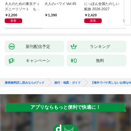
大人のための東京ディ
大人のハワイ Vol.45
にっぽん全国たのしい
D1
ズニーリゾート もっ
船旅 2026-2027
イ 2
とやさしいガイド
2,200
2,420
2,
1,390
新着
新着
新刊配信予定
ランキング
キャンペーン
無料
漫画無料試し読みならdブック
旅行・地図・ガイド
【海外でパケ死しないお得なW
アプリならもっと便利で快適に！