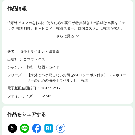
作品情報
**海外でスマホをお得に使うための裏ワザ特典付き！**詳細は本書をチェ
ック!!韓国料理、Ｋ－ＰＯＰ、韓流スター、韓国コスメ……韓国が私たち
を魅了するものは、そればかりではありません。今なお残る、歴史的な建
造物の数々や、アジアの熱気を感じる市場、そこに住む人々の温かさ――
行かなければ見られないもの、感じられないものに、ぜひ会いにいきまし
ょう！本書では、韓国の基本的な情報、韓国を楽しむために知っておくと
著者
海外トラベルナビ編集部
よい、観光・グルメなどのご当地情報を盛り込みました。これらをもと
出版社
ゴマブックス
に、韓国でしたいこと・行きたいことを明確にして旅のプランを立ててく
ださい。チョウン ヨフェン テセヨ！（良い旅を！）目次はじめに第一
ジャンル
旅行・地図・ガイド
章 ようこそ、韓国へ●日本に最も近い外国――韓国★独自の伝統文化に
シリーズ
【海外でパケ死しないお得なWi-Fiクーポン付き】 スマホユー
触れる旅へ●韓国、こんなとこ★面積★人口★公用語★通貨★時差★気候★
ザーのための海外トラベルナビ 韓国
服装★風土・文化★衛生★宿泊施設★電圧・電流★歴史●出発前の心構え第
二章 準備はぬかりなく！ 出発前にすること●渡航準備は余裕を持って
電子版配信開始日
2014/12/06
★パスポートの準備★海外保険に加入しておこう★運転するなら国際免許
ファイルサイズ
1.52 MB
証を準備★韓国へのアクセス●持っていくと便利なもの★海外で使えるWi-
Fiは必需品！●お金のこと★お金の持っていき方★お役立ち会話集1両替編
第三章 さぁ、韓国へ出発！●日本の空港で★荷物を預ける★日本出国●機
作品をシェアする
内での過ごし方●韓国の空港へ到着！★入国★お役立ち会話集2入国審査編
★スマホの設定をチェック！★韓国の空港あれこれ第四章 韓国文化を楽
しもう！●交通事情★鉄道★バス★タクシー★ソウルの観光にはT-moneyが
便利！●韓国を遊び尽くす！★ソウル★釜山★慶州・安東★済州島★夜でも