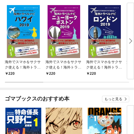
海外でスマホをサクサ
海外でスマホをサクサ
海外でスマホをサクサ
海外
ク使える！海外トラベ
ク使える！海外トラベ
ク使える！海外トラベ
ク使
ルナビ ハワイ 201
ルナビ ニューヨー
ルナビ ロンドン 20
ルナ
220
220
220
2
9
ク ボストン 2019
19
ス
201
ゴマブックスのおすすめ本
もっと見る