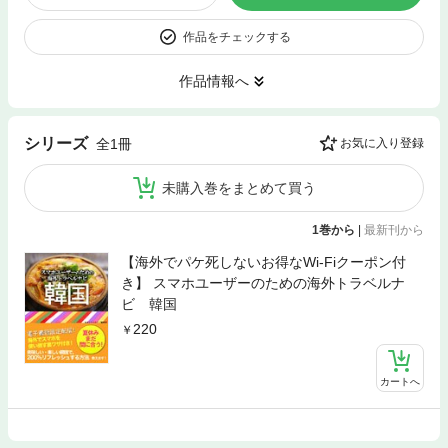
作品をチェックする
作品情報へ
シリーズ
全1冊
お気に入り登録
未購入巻をまとめて買う
1巻から
|
最新刊から
【海外でパケ死しないお得なWi-Fiクーポン付
き】 スマホユーザーのための海外トラベルナ
ビ 韓国
220
カートへ