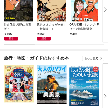
特命係長 只野仁 愛蔵
新約 オオカミが来る！
ORANGE -オレンジ- F
GE
版 １
新装版 １
リーグ激闘新装版！ 第
OF
１巻
495
550
495
4
新着
新着
旅行・地図・ガイドのおすすめ本
もっと見る