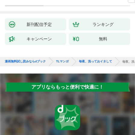
新刊配信予定
ランキング
キャンペーン
無料
漫画無料試し読みならdブック
TLマンガ
毎夜、洗っておイタして
毎夜、洗
アプリならもっと便利で快適に！