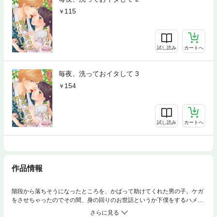
115
試し読み
カートへ
毎夜、洗っておイタして 3
154
試し読み
カートへ
作品情報
階段から落ちそうになったところを、かばって助けてくれた男の子。ケガ
をさせちゃったのでその間、身の回りのお世話というか下僕をするハメ
に！？けどその男の子が呆れるぐらいの節操なし！毎日違う女の子とエッ