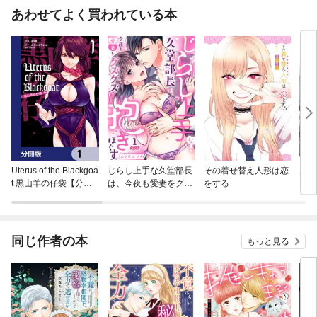
あわせてよく買われている本
Uterus of the Blackgoa
じらし上手な久堂部長
その着せ替え人形は恋
男女
t 黒山羊の仔袋【分冊
は、今夜も愛妻をグズ
をする
る？
版】
グズに抱きほぐす。
っ！
同じ作者の本
もっと見る