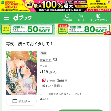
作品検索
カート
はじめての方へ
毎夜、洗っておイタして 1
完結
堂森あじ
マンガ
115
(税込)
1
pt
獲得
ポイント詳細
dカード利用でさらにポイント+2%
返品不可
試し読み