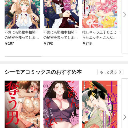
不覚にも堅物宰相閣下
不覚にも堅物宰相閣下
推しキャラ王子とこじ
狂お
の秘密を知ってしまっ
の秘密を知ってしまっ
らせエッチ～こんな溺
たい
たので全力で逃げたい
たので全力で逃げたい
愛聞いてないっ！～
アン
187
792
748
8
【第1話】
（１）
（１）
シーモアコミックスのおすすめ本
もっと見る