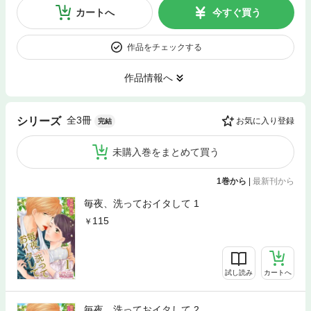
カートへ
今すぐ買う
作品をチェックする
作品情報へ
全3冊
シリーズ
お気に入り登録
完結
未購入巻をまとめて買う
1巻から
|
最新刊から
毎夜、洗っておイタして 1
115
試し読み
カートへ
毎夜、洗っておイタして 2