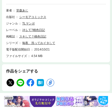
チしている現場を見ちゃって！！【桃色日記】
著者
堂森あじ
出版社
シーモアコミックス
ジャンル
TLマンガ
レーベル
ｽｷして?桃色日記
掲載誌
スキして？桃色日記
シリーズ
毎夜、洗っておイタして
電子版配信開始日
2014/10/21
ファイルサイズ
4.54 MB
作品をシェアする