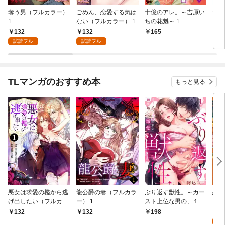
奪う男（フルカラー）
ごめん、恋愛する気は
十億のアレ。～吉原い
デブ
1
ない（フルカラー） 1
ちの花魁～ 1
1
132
132
165
2
試読フル
試読フル
TLマンガのおすすめ本
もっと見る
悪女は求愛の檻から逃
龍公爵の妻（フルカラ
ぶり返す獣性。～カー
恋す
げ出したい（フルカラ
ー） 1
スト上位な男の、１０
【fo
ー） 1
年越しの激愛１
2
132
132
198
試