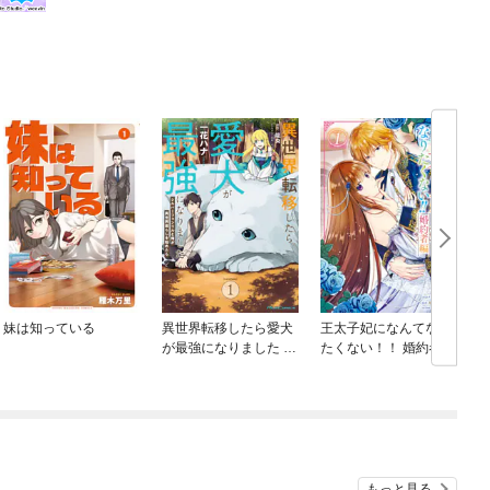
妹は知っている
異世界転移したら愛犬
王太子妃になんてなり
が最強になりました ～
たくない！！ 婚約者編
シルバーフェンリルと
俺が異世界暮らしを始
めたら～ THE COMIC
もっと見る