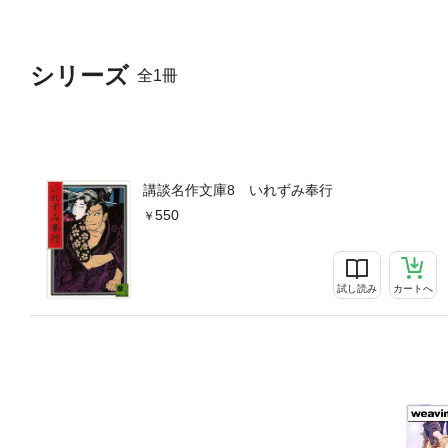
シリーズ
全1冊
講談名作文庫8 いれずみ奉行
550
試し読み
カートへ