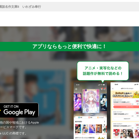
講談名作文庫8 いれずみ奉行
アプリならもっと便利で快適に！
の他の国や地域におけるApple
c.のサービスマークです。
ogle LLC の商標です。