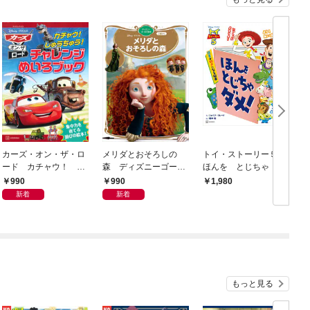
カーズ・オン・ザ・ロ
メリダとおそろしの
トイ・ストーリー５
ード カチャウ！ し
森 ディズニーゴール
ほんを とじちゃ ダ
ゅうちゅう！ チャレ
ド絵本
メ！ 読書が好きにな
990
990
1,980
ンジめいろブック（デ
る絵本
新着
新着
ィズニーブックス）
もっと見る