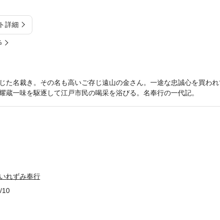
ト詳細
%
じた名裁き。その名も高いご存じ遠山の金さん。一途な忠誠心を買われ
耀蔵一味を駆逐して江戸市民の喝采を浴びる。名奉行の一代記。
 いれずみ奉行
/10