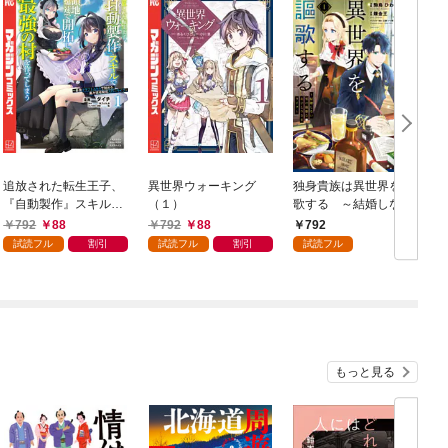
追放された転生王子、
異世界ウォーキング
独身貴族は異世界を謳
『自動製作』スキルで
（１）
歌する ～結婚しない
領地を爆速で開拓し最
男の優雅なおひとりさ
792
88
792
88
792
強の村を作ってしまう
まライフ～（１）
試読フル
割引
試読フル
割引
試読フル
～最強クラフトスキル
で始める、楽々領地開
拓スローライフ～
（１）
もっと見る