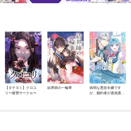
【タテヨミ】クロユ
結界師の一輪華
病弱な悪役令嬢です
リ〜復讐サークル〜
が、婚約者が過保護す
ぎて逃げ出したい(私た
ち犬猿の仲でしたよ
ね！？)