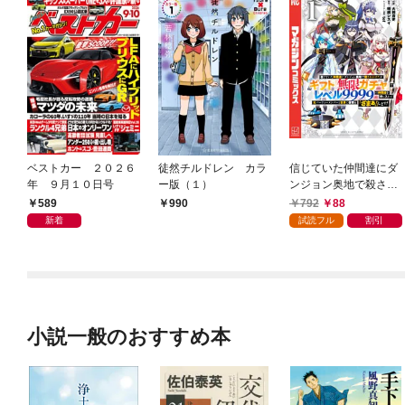
ベストカー ２０２６
徒然チルドレン カラ
信じていた仲間達にダ
年 ９月１０日号
ー版（１）
ンジョン奥地で殺され
かけたがギフト『無限
589
792
88
990
ガチャ』でレベル９９
新着
試読フル
割引
９９の仲間達を手に入
れて元パーティーメン
バーと世界に復讐＆
『ざまぁ！』します！
（１）
小説一般のおすすめ本