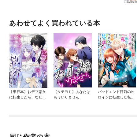
あわせてよく買われている本
【単行本】おデブ悪女
【タテヨミ】あなたは
バッドエンド目前のヒ
に転生したら、なぜか
もういりません
ロインに転生した私、
ラスボス王子様に執着
今世では恋愛するつも
されています
りがチートな兄が離し
てくれません！？@C
OMIC
同じ作者の本