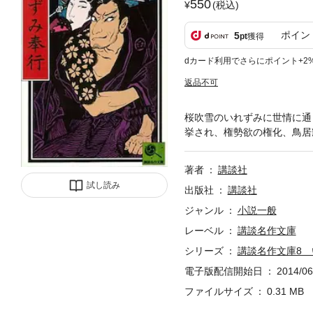
550
(税込)
ポイン
5
pt
獲得
dカード利用でさらにポイント+2
返品不可
桜吹雪のいれずみに世情に通
挙され、権勢欲の権化、鳥居
著者
講談社
試し読み
出版社
講談社
ジャンル
小説一般
レーベル
講談名作文庫
シリーズ
講談名作文庫8
電子版配信開始日
2014/06
ファイルサイズ
0.31 MB