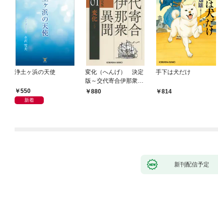
浄土ヶ浜の天使
変化（へんげ） 決定
手下は犬だけ
版～交代寄合伊那衆異
聞（1）～
550
880
814
新着
新刊配信予定