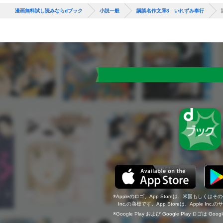
漫画無料試し読みならdブック
小説一般
講談名作文庫8 いれずみ奉行
Appleのロゴ、App Storeは、米国もしくはそ
Inc.の商標です。App Storeは、Apple In
Google Play および Google Play ロゴは Go