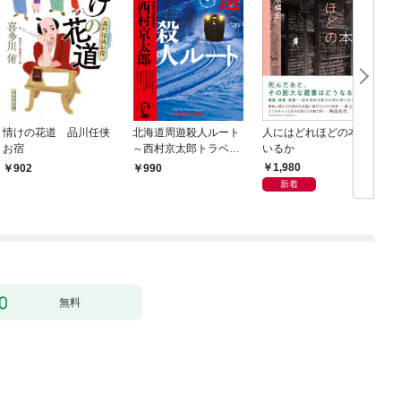
情けの花道 品川任侠
北海道周遊殺人ルート
人にはどれほどの本が
お宿
～西村京太郎トラベル
いるか
ミステリー・セレクシ
1,980
902
990
ョン（1）～
新着
無料