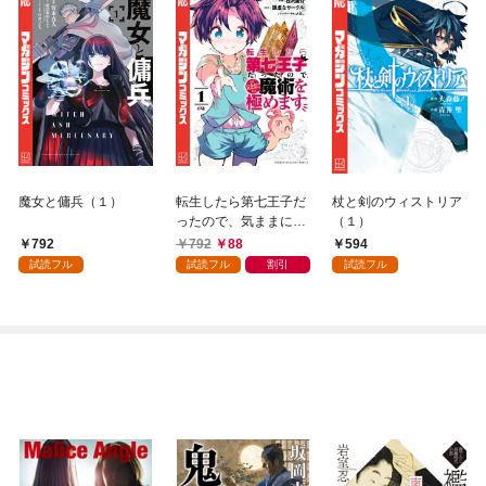
魔女と傭兵（１）
転生したら第七王子だ
杖と剣のウィストリア
ったので、気ままに魔
（１）
術を極めます（１）
792
792
88
594
試読フル
試読フル
割引
試読フル