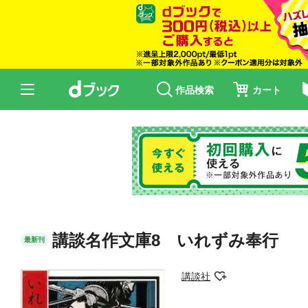
作品検索
カート
講談名作文庫8 いれずみ奉行
最新刊
講談社