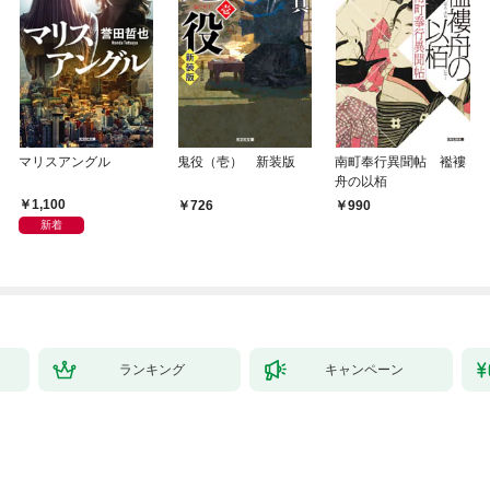
マリスアングル
鬼役（壱） 新装版
南町奉行異聞帖 襤褸
舟の以栢
1,100
726
990
新着
ランキング
キャンペーン