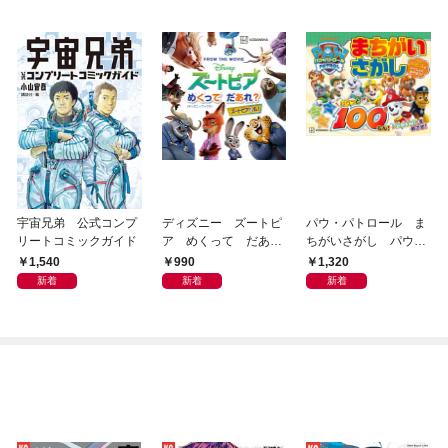
宇宙兄弟 公式コンプ
ディズニー ズートピ
パウ・パトロール ま
リートコミックガイド
ア めくって だあ
ちがいさがし パウっ
れ？（ディズニーブッ
と１００もん！
1,540
990
1,320
クス）
新着
新着
新着