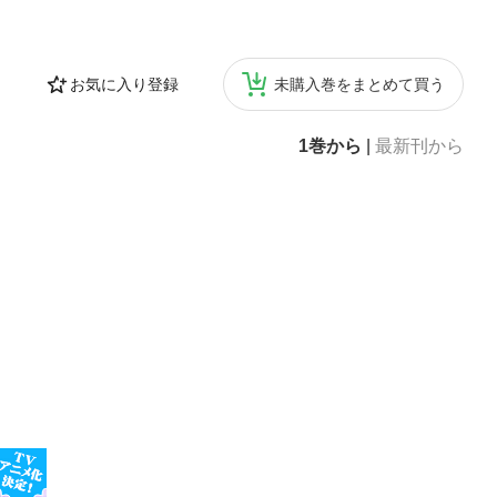
お気に入り登録
未購入巻をまとめて買う
1巻から
|
最新刊から