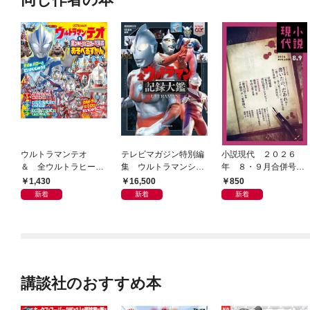
ウルトラマンテオ
テレビマガジン特別編
小説現代 ２０２６
＆ 全ウルトラヒーロ
集 ウルトラマンシリ
年 ８・９月合併号
ー大集合 あそべるず
ーズ６０周年記念 全
（ライト版）
1,430
16,500
850
かん
ウルトラマン記録大鑑
新着
新着
新着
【電子特典つき】
講談社のおすすめ本