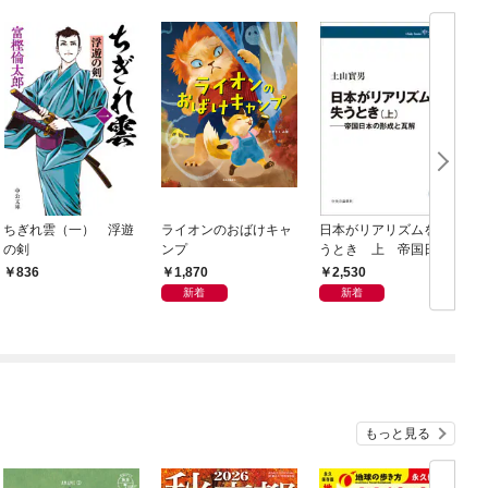
ちぎれ雲（一） 浮遊
ライオンのおばけキャ
日本がリアリズムを失
の剣
ンプ
うとき 上 帝国日本
の形成と瓦解
1,870
2,530
836
新着
新着
もっと見る