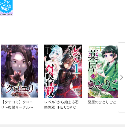
【タテヨミ】クロユ
レベル1から始まる召
薬屋のひとりごと
リ〜復讐サークル〜
喚無双 THE COMIC