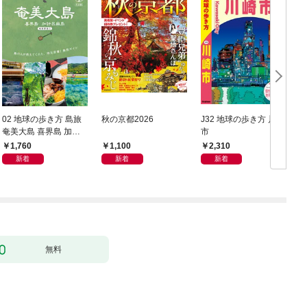
02 地球の歩き方 島旅
秋の京都2026
J32 地球の歩き方 川崎
奄美大島 喜界島 加計
市
豆
呂麻島(奄美群島1) 5訂
1,760
1,100
2,310
版
新着
新着
新着
無料