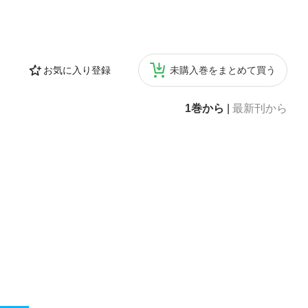
お気に入り登録
未購入巻をまとめて買う
1巻から
|
最新刊から