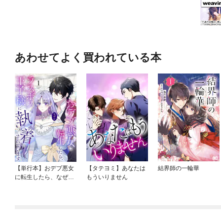
あわせてよく買われている本
【単行本】おデブ悪女
【タテヨミ】あなたは
結界師の一輪華
に転生したら、なぜか
もういりません
ラスボス王子様に執着
されています