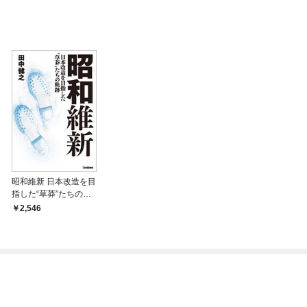
昭和維新 日本改造を目
指した“草莽”たちの軌
跡
2,546