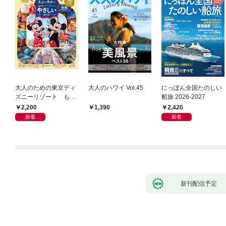
大人のための東京ディ
大人のハワイ Vol.45
にっぽん全国たのしい
ズニーリゾート もっ
船旅 2026-2027
とやさしいガイド
2,200
2,420
1,390
新着
新着
新刊配信予定