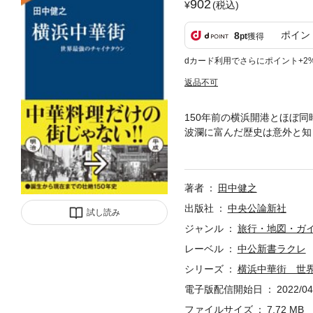
902
(税込)
ポイン
8
pt
獲得
dカード利用でさらにポイント+2
返品不可
150年前の横浜開港とほぼ
波瀾に富んだ歴史は意外と知
党支持に分裂、深刻な事態に
り上げた。「唐人街」と呼ば
著者
田中健之
出版社
中央公論新社
試し読み
ジャンル
旅行・地図・ガ
レーベル
中公新書ラクレ
シリーズ
横浜中華街 世
電子版配信開始日
2022/04
ファイルサイズ
7.72 MB