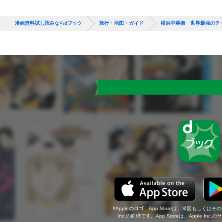
漫画無料試し読みならdブック
旅行・地図・ガイド
横浜中華街 世界最強のチ
Appleのロゴ、App Storeは、米国もしくはそ
Inc.の商標です。App Storeは、Apple In