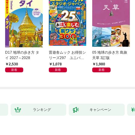
D17 地球の歩き方 タ
晋遊舎ムック お得技シ
05 地球の歩き方 島旅
イ 2027～2028
リーズ297 ユニバー
天草 3訂版
サル・スタジオ・ジャ
2,530
1,078
1,980
パンお得技ベストセレ
新着
新着
新着
クション 2026-27 mini
ランキング
キャンペーン