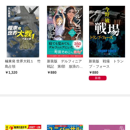
極東発 世界大戦１ 竹
新装版 デルフィニア
新装版 戦場 トラン
島占領
戦記 第Ⅰ部 放浪の戦
プ・フォース
士１
880
1,320
880
新着