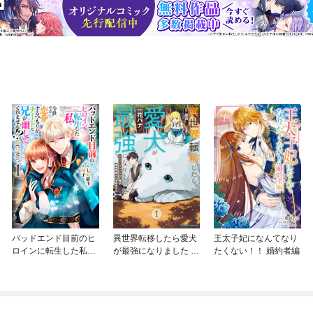
バッドエンド目前のヒ
異世界転移したら愛犬
王太子妃になんてなり
ロインに転生した私、
が最強になりました ～
たくない！！ 婚約者編
今世では恋愛するつも
シルバーフェンリルと
りがチートな兄が離し
俺が異世界暮らしを始
てくれません！？@C
めたら～ THE COMIC
OMIC