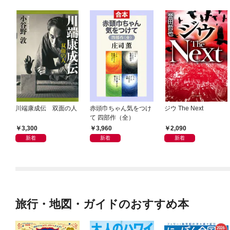
川端康成伝 双面の人
赤頭巾ちゃん気をつけ
ジウ The Next
て 四部作（全）
3,300
3,960
2,090
新着
新着
新着
旅行・地図・ガイドのおすすめ本