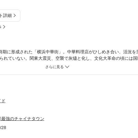
ト詳細
%
同時期に形成された「横浜中華街」。中華料理店がひしめき合い、活況を
られていない。関東大震災、空襲で灰燼と化し、文化大革命の頃には国
陥ったが、華僑たちは比類なき知恵とパワーで、世界で最も安全なチャ
れた開港直後から、新華僑が闊歩し始めた現在まで、横浜中華街の歴史
イド
界最強のチャイナタウン
/28