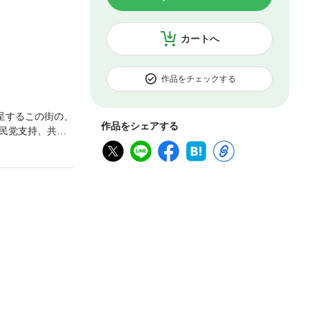
カートへ
作品をチェックする
呈するこの街の、
作品をシェアする
民党支持、共産
イナタウンを創
を追う。