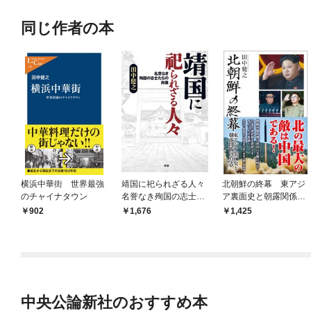
同じ作者の本
横浜中華街 世界最強
靖国に祀られざる人々
北朝鮮の終幕 東アジ
のチャイナタウン
名誉なき殉国の志士た
ア裏面史と朝露関係の
ちの肖像
真実
902
1,676
1,425
中央公論新社のおすすめ本