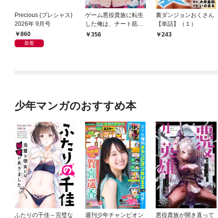
Precious (プレシャス)
ゲーム悪役貴族に転生
裏ダンジョンおくさん
2026年 9月号
した俺は、チート筋肉
【単話】（１）
で無双する【単話】
860
356
243
（１）
新着
少年マンガのおすすめ本
ふたりの千佳～完璧な
週刊少年チャンピオン
悪役貴族が開き直って