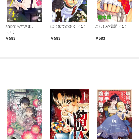
だめてらすさま。
はじめてのあく（１）
こわしや我聞（１）
（１）
583
583
583