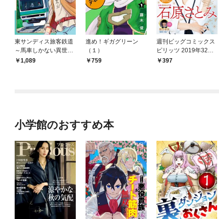
東サンディス旅客鉄道
進め！ギガグリーン
週刊ビッグコミックス
～馬車しかない異世界
（１）
ピリッツ 2019年32号
で鉄道会社はじめます
（2019年7月8日発
1,089
759
397
～（１）
売）
小学館のおすすめ本