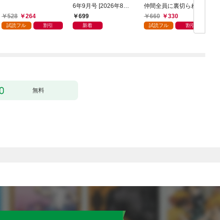
6年9月号 [2026年8月6
仲間全員に裏切られた
日発売]
ので最強の魔物と組み
528
264
699
660
330
ます 1巻
試読フル
割引
新着
試読フル
割引
無料