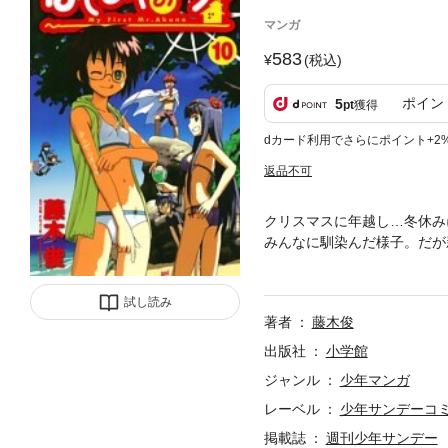
マンガ
583
(税込)
ポイン
5
pt
獲得
dカード利用でさらにポイント+2
返品不可
クリスマスに年越し…冬休み
みんなに馴染んだ様子。だが
とぶ「はじあく」史上最大の
試し読み
著者
藤木俊
出版社
小学館
ジャンル
少年マンガ
レーベル
少年サンデーコ
掲載誌
週刊少年サンデー