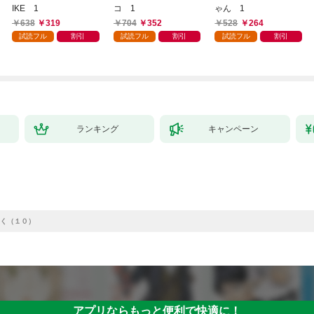
IKE 1
コ 1
ゃん 1
638
319
704
352
528
264
試読フル
割引
試読フル
割引
試読フル
割引
ランキング
キャンペーン
く（１０）
アプリならもっと便利で快適に！