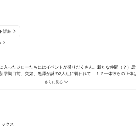
ト詳細
%
に入ったジローたちにはイベントが盛りだくさん。新たな仲間（？）黒
新学期目前、突如、黒澤が謎の2人組に襲われて…！？一体彼らの正体
危機がジローたちに襲いかかる！！緊迫の新章突入…！！！
ミックス