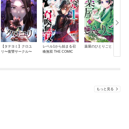
【タテヨミ】クロユ
レベル1から始まる召
薬屋のひとりごと
リ〜復讐サークル〜
喚無双 THE COMIC
もっと見る