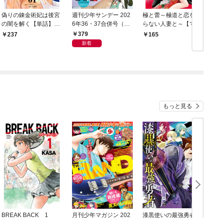
偽りの錬金術妃は後宮
週刊少年サンデー 202
極と蕾～極道と恋を知
の闇を解く【単話】
6年36・37合併号（20
らない人妻と～【マイ
（１）
26年8月5日発売号）
クロ】（１）
379
237
165
新着
もっと見る
BREAK BACK 1
月刊少年マガジン 202
漆黒使いの最強勇者