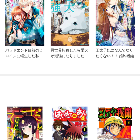
バッドエンド目前のヒ
異世界転移したら愛犬
王太子妃になんてなり
ロインに転生した私、
が最強になりました ～
たくない！！ 婚約者編
今世では恋愛するつも
シルバーフェンリルと
りがチートな兄が離し
俺が異世界暮らしを始
てくれません！？@C
めたら～ THE COMIC
OMIC