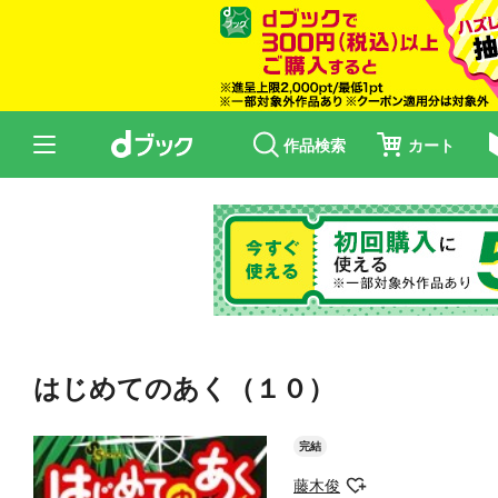
作品検索
カート
はじめてのあく（１０）
完結
藤木俊