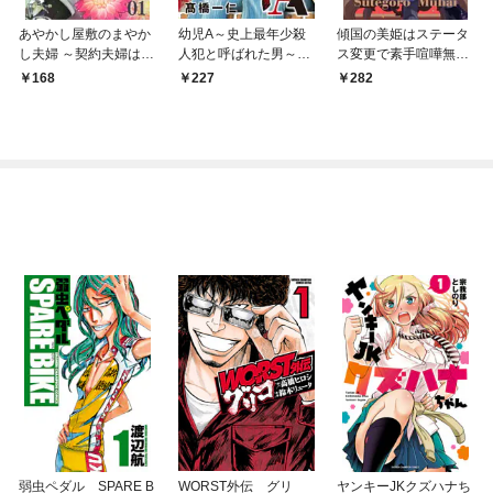
あやかし屋敷のまやか
幼児A～史上最年少殺
傾国の美姫はステータ
し夫婦 ～契約夫婦は鎌
人犯と呼ばれた男～
ス変更で素手喧嘩無敗
倉で妖怪の集う家を守
【単話】（１）
になりました【単話】
168
227
282
る～【単話】（１）
（１）
弱虫ペダル SPARE B
WORST外伝 グリ
ヤンキーJKクズハナち