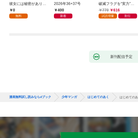
彼女には秘密がありま
2026年36+37号
破滅フラグを“実力”で
した(1)
叩き折っていたら、い
0
400
770
616
つの間にかヒロイン達
無料
新着
試読増量
割引
から英雄視されるよう
になった件（コミッ
ク） 1巻
新刊配信予定
漫画無料試し読みならdブック
少年マンガ
はじめてのあく
はじめてのあ