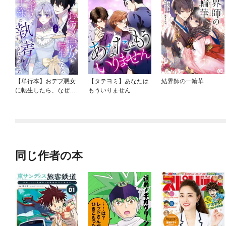
【単行本】おデブ悪女
【タテヨミ】あなたは
結界師の一輪華
に転生したら、なぜか
もういりません
ラスボス王子様に執着
されています
同じ作者の本