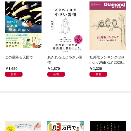
この星降る天国で
あきれるほど小さい習
社外取ランキング(Dia
慣
mondWEEKLY 2026年
8/8・15合併号)
1,650
1,870
1,320
新着
新着
新着