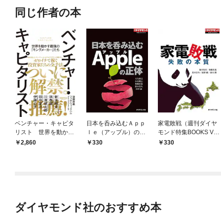
同じ作者の本
ベンチャー・キャピタ
日本を呑み込むＡｐｐ
家電敗戦（週刊ダイヤ
リスト 世界を動かす
ｌｅ（アップル）の正
モンド特集BOOKS Vo
最強の「キングメーカ
体（週刊ダイヤモンド
l.332）―――失敗の本
2,860
330
330
ー」たち
特集BOOKS Vol.362）
質
ダイヤモンド社のおすすめ本