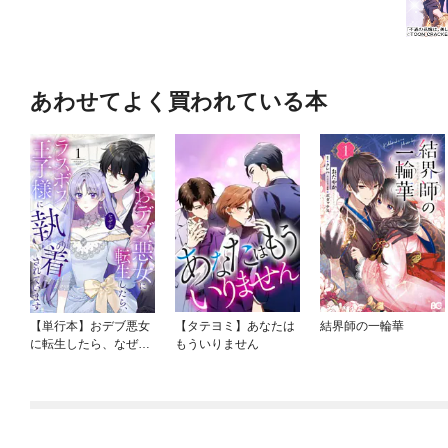
あわせてよく買われている本
【単行本】おデブ悪女
【タテヨミ】あなたは
結界師の一輪華
に転生したら、なぜか
もういりません
ラスボス王子様に執着
されています