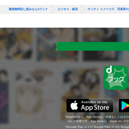
漫画無料試し読みならdブック
ビジネス・経済
ゲッティ イメージズ 写真界の
Appleのロゴ、App Storeは、米国もしくはそ
Inc.の商標です。App Storeは、Apple In
Google Play および Google Play ロゴは Go