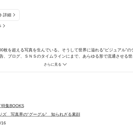
ト詳細
%
000枚を超える写真を生んでいる。そうして世界に溢れる“ビジュアル”
告、ブログ、ＳＮＳのタイムラインにまで、あらゆる形で流通させる世
ズ──。写真界のグーグルとも呼ばれる同社の素顔に迫った。『週刊ダイ
特集を電子化したものです。雑誌のほかのコンテンツは含まれません。＊本
曜日配信）。詳しくは「週刊ダイヤモンド」で検索ください。
特集BOOKS
ジズ 写真界の“グーグル” 知られざる素顔
/16