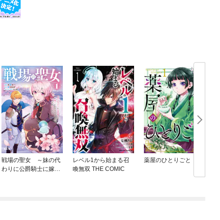
戦場の聖女 ～妹の代
レベル1から始まる召
薬屋のひとりごと
わりに公爵騎士に嫁ぐ
喚無双 THE COMIC
ことになりましたが、
今は幸せです～