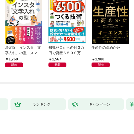
決定版 インスタ「文
知識ゼロからの月３万
生産性の高めかた
字入れ」の型 スマホ
円で資産６５００万円
１画面で心をつかむ
つくる技術
1,760
1,567
1,980
「言葉のテンプレー
新着
新着
新着
ト」
ランキング
キャンペーン