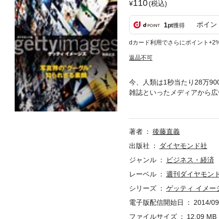
110
(税込)
ポイン
1
pt
獲得
dカード利用でさらにポイント+2
返品不可
今、人類は1秒当たり28万9
雑誌といったメディアから広
業がある。ゲッティイメージ
14年5月17日号）の第2
しています（最新号は毎週月
著者
後藤直義
出版社
ダイヤモンド社
ジャンル
ビジネス・経済
レーベル
週刊ダイヤモンド
シリーズ
ゲッティ イメー
電子版配信開始日
2014/09
ファイルサイズ
12.09 MB