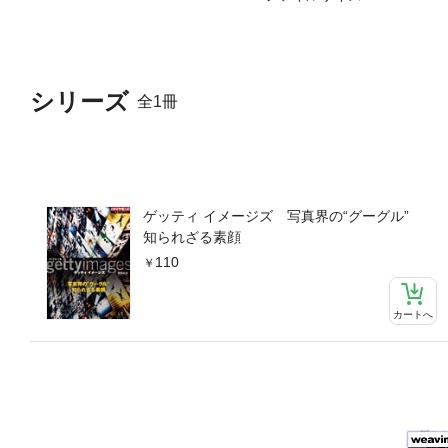
シリーズ
全1冊
ゲッティ イメージズ 写真界の“グーグル”
知られざる素顔
110
カートへ