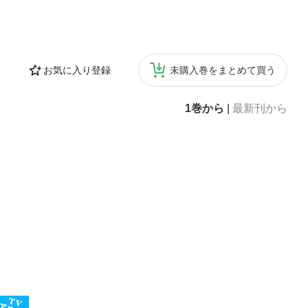
お気に入り登録
未購入巻をまとめて買う
1巻から
|
最新刊から