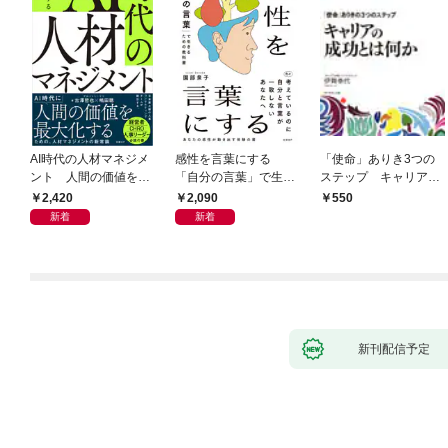
AI時代の人材マネジメ
感性を言葉にする
「使命」ありき3つの
ント 人間の価値を最
「自分の言葉」で生き
ステップ キャリアの
大化する条件
るための教科書
成功とは何か
2,420
2,090
550
新着
新着
新刊配信予定