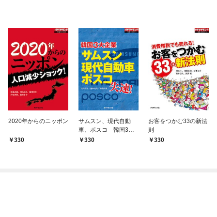
2020年からのニッポン
サムスン、現代自動
お客をつかむ33の新法
車、ポスコ 韓国3大
則
企業失速！
330
330
330