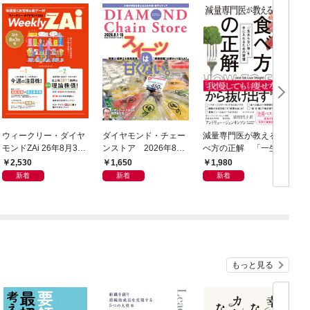
ウィークリー・ダイヤ
ダイヤモンド・チェー
減量専門医が教える 食
モンドZAi 26年8月3日
ンストア 2026年8月
べ方の正解 「一生太
号
1日・15日号
らない体」を手に入れ
2,530
1,650
1,980
るための習慣
新着
新着
新着
もっと見る