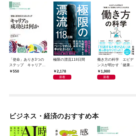
「使命」ありき3つの
極限の漂流118日間
働き方の科学 エビデ
ステップ キャリアの
ンスが明かす「健康」
成功とは何か
も「生産性」も手に入
2,178
1,980
550
れる方法
新着
新着
ビジネス・経済のおすすめ本