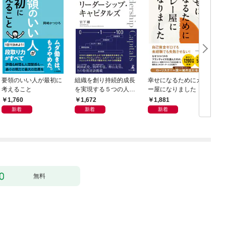
要領のいい人が最初に
組織を創り持続的成長
幸せになるためにカレ
考えること
を実現する５つの人資
ー屋になりました
本 リーダーシップ・
O
1,760
1,672
1,881
キャピタルズ
新着
新着
新着
無料