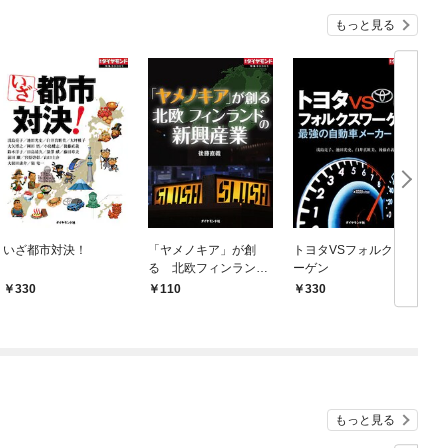
もっと見る
いざ都市対決！
「ヤメノキア」が創
トヨタVSフォルクスワ
る 北欧フィンランド
ーゲン
の新興産業
330
110
330
もっと見る