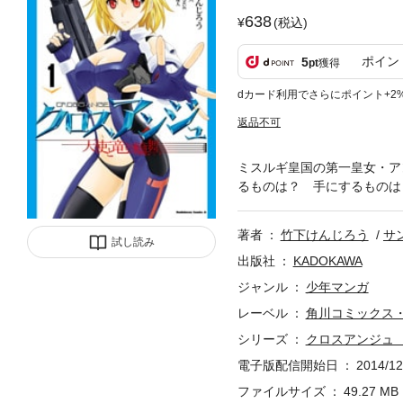
638
(税込)
ポイン
5
pt
獲得
dカード利用でさらにポイント+2
返品不可
ミスルギ皇国の第一皇女・ア
るものは？ 手にするものは
著者
竹下けんじろう
サ
試し読み
出版社
KADOKAWA
ジャンル
少年マンガ
レーベル
角川コミックス
シリーズ
クロスアンジュ
電子版配信開始日
2014/12
ファイルサイズ
49.27 MB