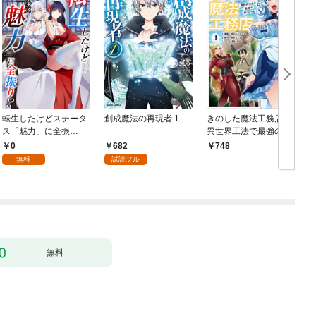
転生したけどステータ
創成魔法の再現者 1
きのした魔法工務店
ス「魅力」に全振
異世界工法で最強の家
り！？(1)
づくりを（コミック）
0
682
748
１
無料
試読フル
無料