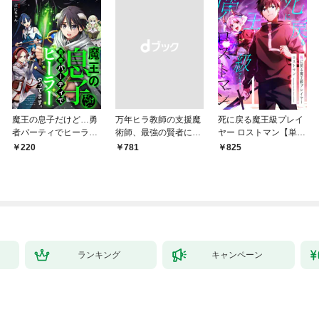
魔王の息子だけど…勇
万年ヒラ教師の支援魔
死に戻る魔王級プレイ
者パーティでヒーラー
術師、最強の賢者にな
ヤー ロストマン【単行
やってます。1
る～不人気の支援魔術
本版】 1巻
220
￥781
825
師は給料泥棒だと魔術
大学をクビになった
が、出世した元教え子
たちのおかげで何も困
らない件～【単行本
版】 1巻
ランキング
キャンペーン