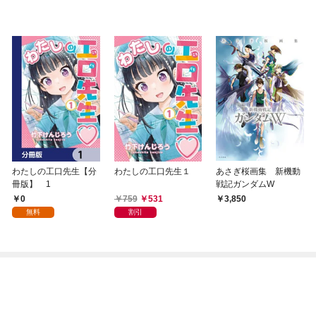
わたしの工口先生【分
わたしの工口先生１
あさぎ桜画集 新機動
冊版】 1
戦記ガンダムW
0
759
531
3,850
無料
割引