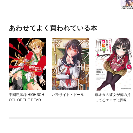
あわせてよく買われている本
学園黙示録 HIGHSCH
パラサイト・ドール
非オタの彼女が俺の持
OOL OF THE DEAD F
ってるエロゲに興味
ULL COLOR EDITION
津々なんだが……