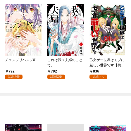
チェンジリベンジ01
これは我々夫婦のこと
乙女ゲー世界はモブに
で、一
厳しい世界です【共和
国編】 ０１
792
792
836
試読増量
試読増量
試読フル