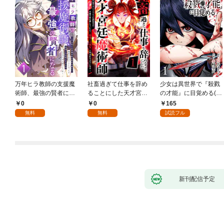
万年ヒラ教師の支援魔
社畜過ぎて仕事を辞め
少女は異世界で『殺戮
術師、最強の賢者にな
ることにした天才宮廷
の才能』に目覚める(話
る～不人気の支援魔術
魔術師～辺境の地でス
売り) #1
0
0
165
師は給料泥棒だと魔術
ローライフを夢見る
無料
無料
試読フル
大学をクビになった
が、不届き者を倒して
が、出世した元教え子
いたら『最果ての魔
たちのおかげで何も困
女』と呼ばれるように
らない件～ 第1話
なる～ 第1話
新刊配信予定