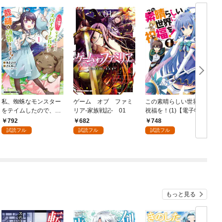
私、蜘蛛なモンスター
ゲーム オブ ファミ
この素晴らしい世界に
をテイムしたので、ス
リア-家族戦記- 01
祝福を！(1)【電子特別
パイダーシルクで裁縫
版】
792
682
748
を頑張ります！ 1
試読フル
試読フル
試読フル
もっと見る