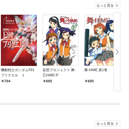
もっと見る
機動戦士ガンダムF91
妄想プロジェクト 舞-
舞-HiME 第1巻
プリクエル １
乙HiME iF
704
605
605
もっと見る