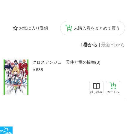
お気に入り登録
未購入巻をまとめて買う
1巻から
|
最新刊から
クロスアンジュ 天使と竜の輪舞(3)
638
試し読み
カートへ