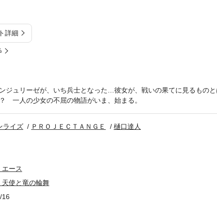
ト詳細
%
ンジュリーゼが、いち兵士となった…彼女が、戦いの果てに見るものと
？ 一人の少女の不屈の物語がいま、始まる。
ンライズ
ＰＲＯＪＥＣＴＡＮＧＥ
樋口達人
・エース
 天使と竜の輪舞
/16