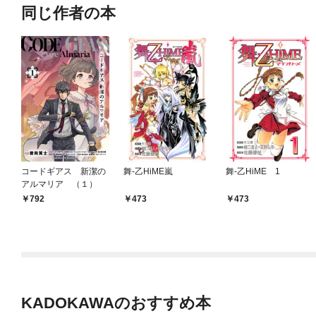
同じ作者の本
コードギアス 新潔の
舞-乙HiME嵐
舞-乙HiME 1
アルマリア （１）
792
473
473
KADOKAWAのおすすめ本