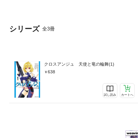
シリーズ
全3冊
クロスアンジュ 天使と竜の輪舞(1)
638
試し読み
カートへ