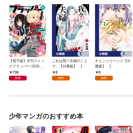
【電子版】月刊コミッ
これは我々夫婦のこと
チェンジリベンジ【分
クフラッパー 2026年9
で、【分冊版】 1
冊版】 1
月号
730
0
0
新着
無料
無料
少年マンガのおすすめ本