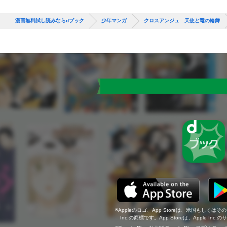
漫画無料試し読みならdブック
少年マンガ
クロスアンジュ 天使と竜の輪舞
Appleのロゴ、App Storeは、米国もしくはそ
Inc.の商標です。App Storeは、Apple In