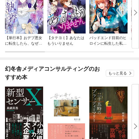
【単行本】おデブ悪女
【タテヨミ】あなたは
バッドエンド目前のヒ
結界
に転生したら、なぜか
もういりません
ロインに転生した私、
ラスボス王子様に執着
今世では恋愛するつも
されています
りがチートな兄が離し
てくれません！？@C
OMIC
幻冬舎メディアコンサルティングのお
もっと見る
すすめ本