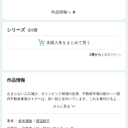
作品情報へ
シリーズ
全0冊
未購入巻をまとめて買う
1巻から
|
最新刊から
作品情報
止まらない人口減少、オリンピック相場の反落、不動産市場の縮小――国
内不動産暴落のＸデーは、刻一刻と近付いています。これを裏付けるよう
に、事実、家賃下落や空室率上昇などの問題は年々深刻化しているので
す。そんな中で、次なる投資対象として浮上してきているのがフィリピン
不動産です。東南アジア随一の爆発的人口増加、世界一のマリン・リゾー
ト需要によるマーケット成長性、抜群の安定性を誇る「フィリピン・ペ
著者
鈴木廣政
渡辺頼子
ソ」など……巨万の富を築ける投資環境が、フィリピンには確かに存在し