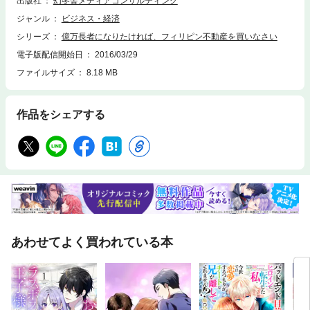
出版社
幻冬舎メディアコンサルティング
ます。そこで本書では、そんな魅力溢れるフィリピン不動産投資の戦略を
解説していきます。フィリピン不動産投資が資産形成に有効な理由から、
ジャンル
ビジネス・経済
具体的な投資手法に至るまで。フィリピン不動産投資のすべてを網羅した
シリーズ
億万長者になりたければ、フィリピン不動産を買いなさい
一冊です。
電子版配信開始日
2016/03/29
ファイルサイズ
8.18 MB
作品をシェアする
あわせてよく買われている本