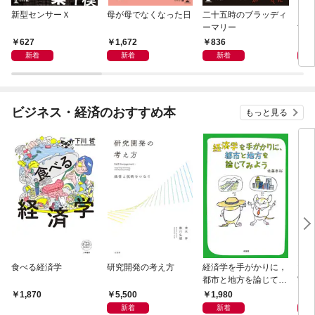
新型センサーＸ
母が母でなくなった日
二十五時のブラッディ
アン
ーマリー
世因
627
1,672
836
1,
新着
新着
新着
ビジネス・経済のおすすめ本
もっと見る
食べる経済学
研究開発の考え方
経済学を手がかりに，
マン
都市と地方を論じてみ
実 
よう
化」
5,500
1,980
1,
1,870
新着
新着