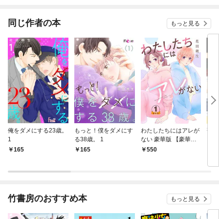
されています
りが
てく
OMI
同じ作者の本
もっと見る
俺をダメにする23歳。
もっと！僕をダメにす
わたしたちにはアレが
歌舞
1
る38歳。 1
ない 豪華版 【豪華版
限定特典付き】 1巻
165
165
550
3
竹書房のおすすめ本
もっと見る