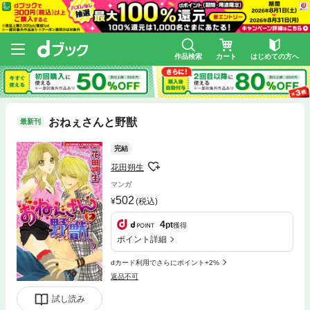
作品検索
カート
はじめての方へ
おねぇさんと野獣
最新刊
完結
花田朔生
マンガ
502
(税込)
4
pt
獲得
ポイント詳細
dカード利用でさらにポイント+2%
返品不可
試し読み