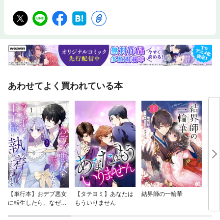
あわせてよく買われている本
【単行本】おデブ悪女
【タテヨミ】あなたは
結界師の一輪華
バッ
に転生したら、なぜか
もういりません
ロイ
ラスボス王子様に執着
今世