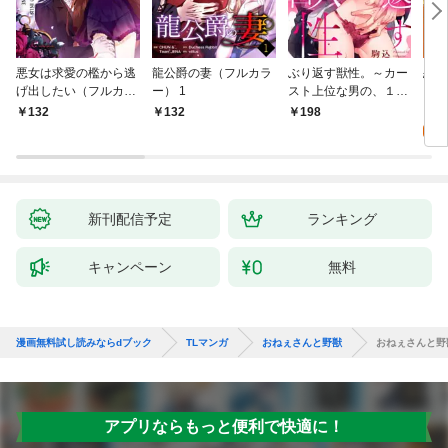
悪女は求愛の檻から逃
龍公爵の妻（フルカラ
ぶり返す獣性。～カー
恋す
げ出したい（フルカラ
ー） 1
スト上位な男の、１０
【fo
ー） 1
年越しの激愛１
2
132
132
198
試
新刊配信予定
ランキング
キャンペーン
無料
漫画無料試し読みならdブック
TLマンガ
おねぇさんと野獣
おねぇさんと野
アプリならもっと便利で快適に！