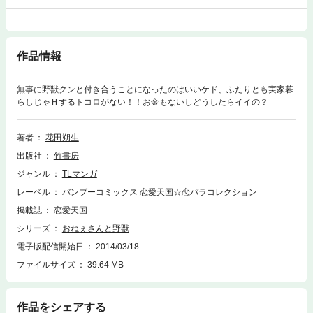
作品情報
無事に野獣クンと付き合うことになったのはいいケド、ふたりとも実家暮
らしじゃＨするトコロがない！！お金もないしどうしたらイイの？
著者
花田朔生
出版社
竹書房
ジャンル
TLマンガ
レーベル
バンブーコミックス 恋愛天国☆恋パラコレクション
掲載誌
恋愛天国
シリーズ
おねぇさんと野獣
電子版配信開始日
2014/03/18
ファイルサイズ
39.64 MB
作品をシェアする