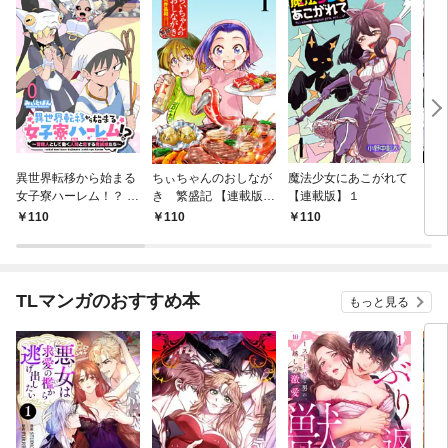
異世界転移から始まる
ちぃちゃんのおしなが
魔法少女にあこがれて
ガー
女子寮ハーレム！？ ～
き 繁盛記 【連載版】
【連載版】１
ィー
管理人として働く人間
１
110
110
110
1
と恋する魔族娘たち～
【連載版】０
TLマンガのおすすめ本
もっと見る