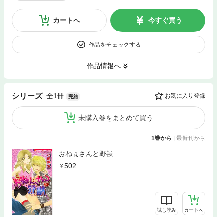
カートへ
今すぐ買う
作品をチェックする
作品情報へ
全1冊
シリーズ
お気に入り登録
完結
未購入巻をまとめて買う
1巻から
|
最新刊から
おねぇさんと野獣
502
試し読み
カートへ