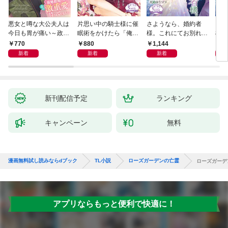
悪女と噂な大公夫人は
片思い中の騎士様に催
さようなら、婚約者
さよ
今日も胃が痛い～政略
眠術をかけたら「俺の
様。これにてお別れい
様。
結婚の先には夫の激重
最愛の人」と激重感情
たしましょう【電子書
たし
770
880
1,144
9
愛が待っていました～
をぶつけられています
籍特装版】
新着
新着
新着
新刊配信予定
ランキング
キャンペーン
無料
漫画無料試し読みならdブック
TL小説
ローズガーデンの亡霊
ローズガーデ
アプリならもっと便利で快適に！