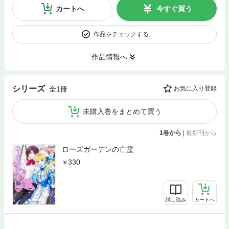
カートへ
今すぐ買う
作品をチェックする
作品情報へ
シリーズ
全1冊
お気に入り登録
未購入巻をまとめて買う
1巻から
|
最新刊から
ローズガーデンの亡霊
330
試し読み
カートへ