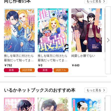
同じ作者の本
もっと見る
推しを味方に付けたら
推しを味方に付けたら
純愛しか勝てない
図書
最強だって知ってまし
最強だって知ってまし
書さ
たか？１
たか？（分冊版）第１
792
0
440
3
話
新着
試読増量
新着
試読フル
いるかネットブックスのおすすめ本
もっと見る