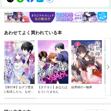
あわせてよく買われている本
【単行本】おデブ悪女
【タテヨミ】あなたは
結界師の一輪華
バッ
に転生したら、なぜか
もういりません
ロイ
ラスボス王子様に執着
今世
されています
りが
てく
OMI