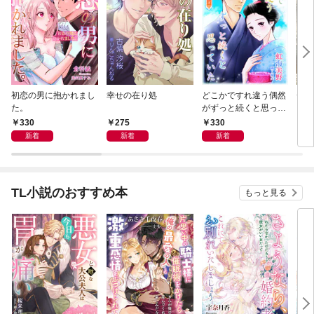
初恋の男に抱かれまし
幸せの在り処
どこかですれ違う偶然
チー
た。
がずっと続くと思って
いた
330
275
330
3
新着
新着
新着
TL小説のおすすめ本
もっと見る