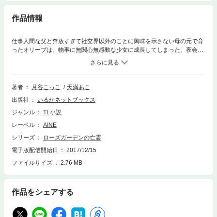
作品情報
仕事人間な父と奔放すぎて社交界以外のことに興味を示さない母の元で育
ったオリーブは、物事に無関心無感動な少女に成長してしまった。夜会で
も壁の花と化して、隙あらばバラ園に逃げ込んでしまう。そんな中、両親
が流行り病で死に、頼れる者がいない彼女は寺に入るしかないかと諦めて
いたところで、彼女を引き取りたいと遠縁の親族から申し入れがあり。急
激に環境の変わった彼女の心を癒したのは、ひとりでひっそりとバラを育
著者
月谷こっこ
天満あこ
てる少年と、咲きこぼれるほどのバラだった。
出版社
いるかネットブックス
ジャンル
TL小説
レーベル
AINE
シリーズ
ローズガーデンの亡霊
電子版配信開始日
2017/12/15
ファイルサイズ
2.76 MB
作品をシェアする