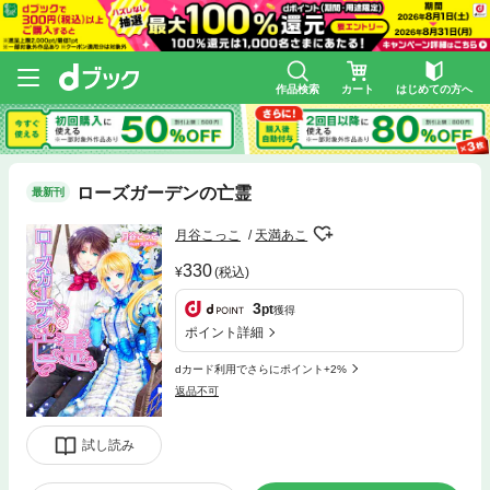
作品検索
カート
はじめての方へ
ローズガーデンの亡霊
最新刊
月谷こっこ
天満あこ
330
(税込)
3
pt
獲得
ポイント詳細
dカード利用でさらにポイント+2%
返品不可
試し読み