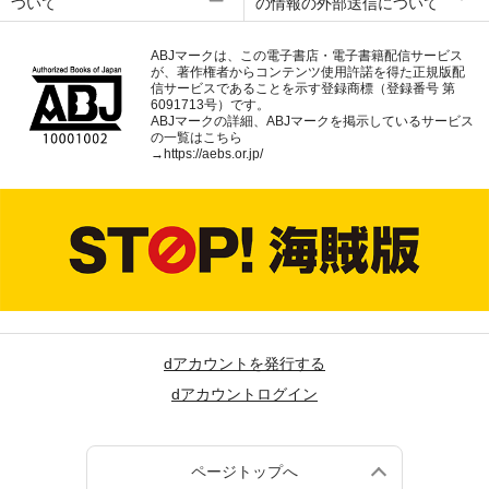
ついて
の情報の外部送信について
ABJマークは、この電子書店・電子書籍配信サービス
が、著作権者からコンテンツ使用許諾を得た正規版配
信サービスであることを示す登録商標（登録番号 第
6091713号）です。
ABJマークの詳細、ABJマークを掲示しているサービス
の一覧はこちら
→
https://aebs.or.jp/
dアカウントを発行する
dアカウントログイン
ページトップへ