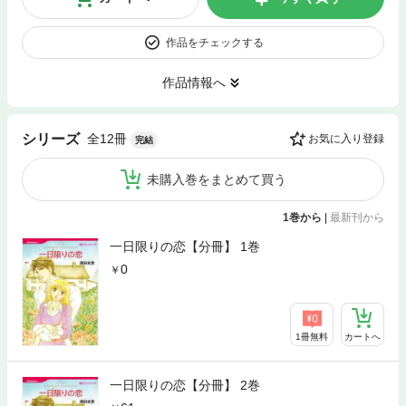
作品をチェックする
作品情報へ
全12冊
シリーズ
お気に入り登録
完結
未購入巻をまとめて買う
1巻から
|
最新刊から
一日限りの恋【分冊】 1巻
0
1冊無料
カートへ
一日限りの恋【分冊】 2巻