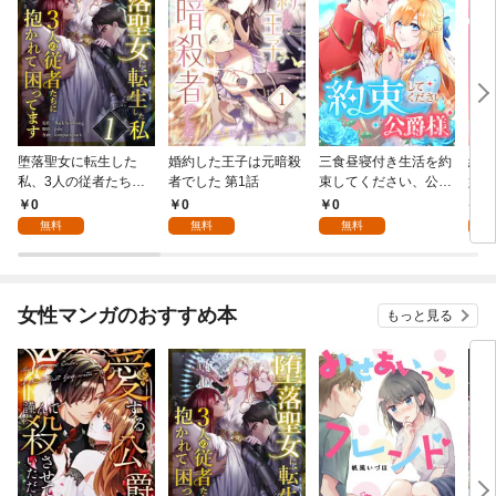
堕落聖女に転生した
婚約した王子は元暗殺
三食昼寝付き生活を約
絶対
私、3人の従者たちに
者でした 第1話
束してください、公爵
嬢は
抱かれて困ってます 第
様 1話
行本
0
0
0
7
1話
無料
無料
無料
試
女性マンガのおすすめ本
もっと見る