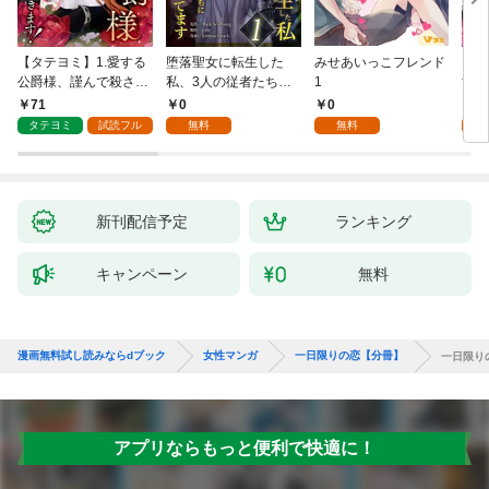
【タテヨミ】1.愛する
堕落聖女に転生した
みせあいっこフレンド
火の
公爵様、謹んで殺させ
私、3人の従者たちに
1
すが
ていただきます！
抱かれて困ってます 第
嫁と
71
0
0
2
1話
ます
タテヨミ
試読フル
無料
無料
試
新刊配信予定
ランキング
キャンペーン
無料
漫画無料試し読みならdブック
女性マンガ
一日限りの恋【分冊】
一日限り
アプリならもっと便利で快適に！