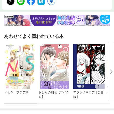
あわせてよく買われている本
ＮとＳ プチデザ
おとなの初恋【マイク
アラクノマニア【分冊
ふた
ロ】
版】