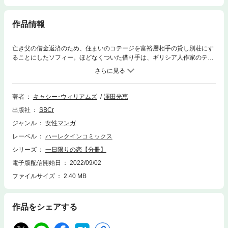
作品情報
亡き父の借金返済のため、住まいのコテージを富裕層相手の貸し別荘にす
ることにしたソフィー。ほどなくついた借り手は、ギリシア人作家のテ
オ。傲慢な態度にはあきれたが、彼の精悍でセクシーな風貌にソフィーの
心はざわめいた。一方テオも、うぶなソフィーに興味を覚えていた。この
田舎町に滞在する２か月だけの情事も悪くない。秘書が気をきかせて僕の
身分を偽ってくれたおかげで、誰もが名前を知る実業家だと知られずに休
著者
キャシー･ウィリアムズ
澤田光恵
暇を楽しめる――と。
出版社
SBCr
ジャンル
女性マンガ
レーベル
ハーレクインコミックス
シリーズ
一日限りの恋【分冊】
電子版配信開始日
2022/09/02
ファイルサイズ
2.40 MB
作品をシェアする