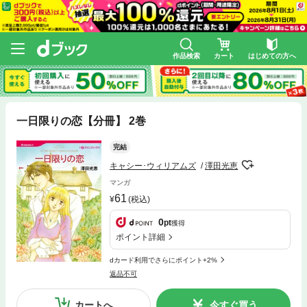
作品検索
カート
はじめての方へ
一日限りの恋【分冊】 2巻
完結
キャシー･ウィリアムズ
澤田光恵
マンガ
61
(税込)
0
pt
獲得
ポイント詳細
dカード利用でさらにポイント+2%
返品不可
カートへ
今すぐ買う