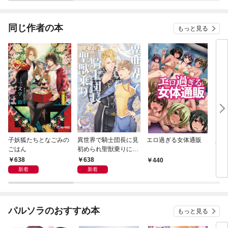
されています
りがチートな兄が離し
てくれません！？@C
OMIC
同じ作者の本
もっと見る
子妖狐たちとなごみの
異世界で騎士団長に見
エロ過ぎる女体通販
人気
ごはん
初められ聖獣乗りにな
ーシ
りました
638
638
440
6
新着
新着
パルソラのおすすめ本
もっと見る