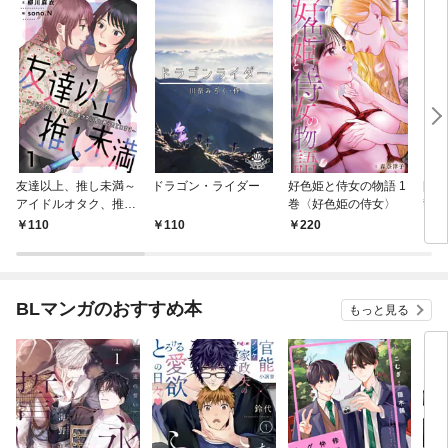
友達以上、推し未満～
ドラゴン・ライダー
好色姫と侍女の物語 1
[カ
アイドルオタク、推し
巻〈好色姫の侍女〉
警戒
似の美少女に言い寄ら
110
110
220
2
れています 1巻〈推し
からのお呼び出
し！？〉
BLマンガのおすすめ本
もっと見る