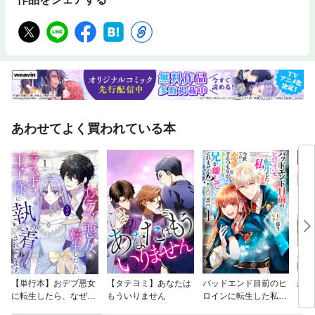
あわせてよく買われている本
【単行本】おデブ悪女
【タテヨミ】あなたは
バッドエンド目前のヒ
結界
に転生したら、なぜか
もういりません
ロインに転生した私、
ラスボス王子様に執着
今世では恋愛するつも