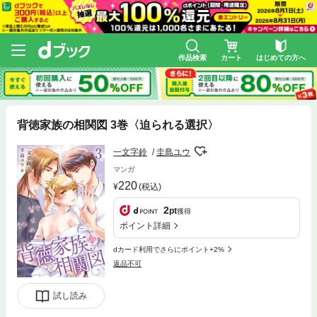
作品検索
カート
はじめての方へ
背徳家族の相関図 3巻〈迫られる選択〉
一文字鈴
圭島ユウ
マンガ
220
(税込)
2
pt
獲得
ポイント詳細
dカード利用でさらにポイント+2%
返品不可
試し読み