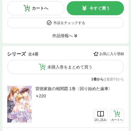
カートへ
今すぐ買う
作品をチェックする
作品情報へ
シリーズ
全4冊
お気に入り登録
未購入巻をまとめて買う
1巻から
|
最新刊から
背徳家族の相関図 1巻〈回り始めた歯車〉
220
試し読み
カートへ