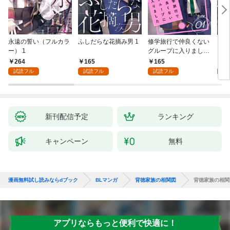
永遠の誓い（フルカラ
ふしだらな花摘み男 1
修学旅行で仲良くない
アル
ー） 1
グループに入りました
にな
【単話版】1巻
最強
264
165
165
0
が、
試読フル
試読フル
試読フル
ら執
す～
新刊配信予定
ランキング
キャンペーン
無料
漫画無料試し読みならdブック
BLマンガ
背徳家族の相関図
背徳家族の相関
アプリならもっと便利で快適に！