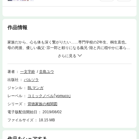
作品情報
家族だから、心も体も深く繋がりたい……専門学校の2年生、桐生直也。
母の死後、優しい義父･宗一郎と頼りになる義兄･陸と共に穏やかに暮らし
ていた。しかしある日、直也は宗一郎に体を奪われてしまう。そして、そ
の出来事をきっかけに陸との関係も変わり始めて……?直也の戸惑い、宗
一郎の想い、陸の隠された本音――相関図は絡み合い、背徳的な絆を強め
ていく……禁断のエロティック･ラブストーリー。
著者
一文字鈴
圭島ユウ
出版社
パルソラ
ジャンル
BLマンガ
レーベル
コミックノベル｢yomuco｣
シリーズ
背徳家族の相関図
電子版配信開始日
2019/08/02
ファイルサイズ
18.15 MB
作品をシェアする