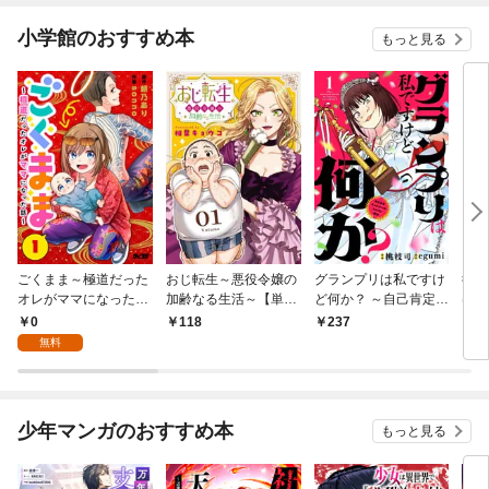
小学館のおすすめ本
もっと見る
ごくまま～極道だった
おじ転生～悪役令嬢の
グランプリは私ですけ
後宮
オレがママになった話
加齢なる生活～【単
ど何か？ ～自己肯定モ
は謎
～【単話】（１）
話】（１）
ンスターのミスコン無
（１
0
118
237
2
双～【単話】（１）
無料
少年マンガのおすすめ本
もっと見る