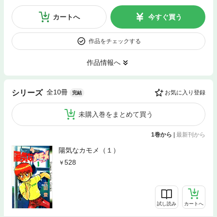
カートへ
今すぐ買う
作品をチェックする
作品情報へ
全10冊
シリーズ
お気に入り登録
完結
未購入巻をまとめて買う
1巻から
|
最新刊から
陽気なカモメ（１）
528
試し読み
カートへ