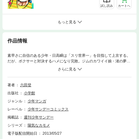
試し読み
カートへ
もっと見る
作品情報
素早さに自信のある少年・日高瞬は「スリ世界一」を目指して上京する。
だが、ボクサーと対決するハメになり完敗。ジムのカワイイ娘・渚の夢が
「世界チャンピオンをジムから出すこと」と知り、目標変更。目指すはボ
クシング世界チャンピオン！
著者
六田登
出版社
小学館
ジャンル
少年マンガ
レーベル
少年サンデーコミックス
掲載誌
週刊少年サンデー
シリーズ
陽気なカモメ
電子版配信開始日
2013/05/27