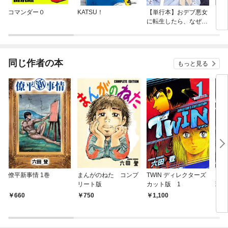
コマンダー０
KATSU！
【単行本】おデブ悪女
【タ
に転生したら、なぜか
もう
ラスボス王子様に執着
されています
同じ作者の本
もっと見る
僚平新事情 1巻
まんがのねた コンプ
TWIN ディレクターズ
F R
リート版
カット版 1
璃 
ット
660
750
1,100
2,