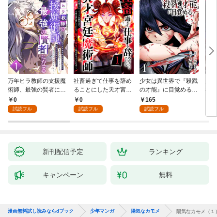
万年ヒラ教師の支援魔
社畜過ぎて仕事を辞め
少女は異世界で『殺戮
魔王
術師、最強の賢者にな
ることにした天才宮廷
の才能』に目覚める
者パ
る～不人気の支援魔術
魔術師～辺境の地でス
(話売り) #1
やっ
0
0
165
2
師は給料泥棒だと魔術
ローライフを夢見る
試読フル
試読フル
試読フル
大学をクビになった
が、不届き者を倒して
が、出世した元教え子
いたら『最果ての魔
たちのおかげで何も困
女』と呼ばれるように
らない件～ 第1話
なる～ 第1話
新刊配信予定
ランキング
キャンペーン
無料
漫画無料試し読みならdブック
少年マンガ
陽気なカモメ
陽気なカモメ（１