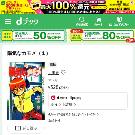
作品検索
カート
はじめての方へ
陽気なカモメ（１）
完結
六田登
マンガ
528
(税込)
4
pt
獲得
ポイント詳細
dカード利用でさらにポイント+2%
返品不可
試し読み