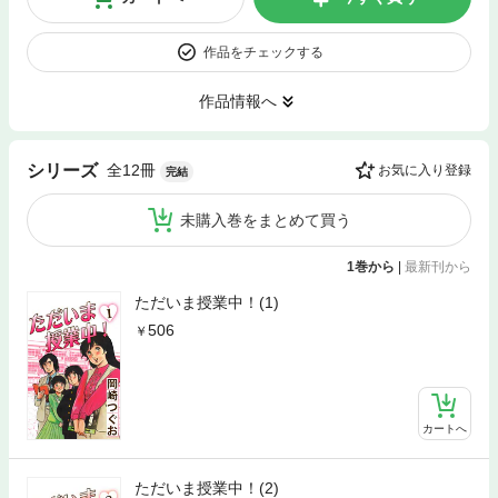
作品をチェックする
作品情報へ
全12冊
シリーズ
お気に入り登録
完結
未購入巻をまとめて買う
1巻から
|
最新刊から
ただいま授業中！(1)
506
カートへ
ただいま授業中！(2)