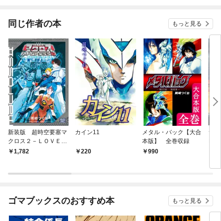
されています
りがチートな兄が離し
てくれません！？@C
OMIC
同じ作者の本
もっと見る
新装版 超時空要塞マ
カイン11
メタル・バック【大合
サイ
クロス２－ＬＯＶＥＲ
本版】 全巻収録
PAR
Ｓ ＡＧＡＩＮ－
1,782
220
990
7
ゴマブックスのおすすめ本
もっと見る