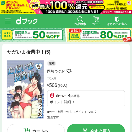
作品検索
カート
はじめての方へ
ただいま授業中！(5)
完結
岡崎つぐお
マンガ
506
(税込)
4
pt
獲得
ポイント詳細
dカード利用でさらにポイント+2%
返品不可
カートへ
今すぐ買う