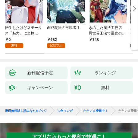
転生したけどステータ
創成魔法の再現者 1
きのした魔法工務店
王位
ス「魅力」に全振
異世界工法で最強の家
兆候
り！？(1)
づくりを（コミック）
入れ
0
682
0
748
１
る。
無料
試読フル
新刊配信予定
ランキング
キャンペーン
無料
漫画無料試し読みならdブック
少年マンガ
ただいま授業中！
ただいま授業中
アプリならもっと便利で快適に！