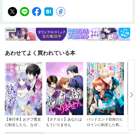
あわせてよく買われている本
【単行本】おデブ悪女
【タテヨミ】あなたは
バッドエンド目前のヒ
【タ
に転生したら、なぜか
もういりません
ロインに転生した私、
リ〜
ラスボス王子様に執着
今世では恋愛するつも