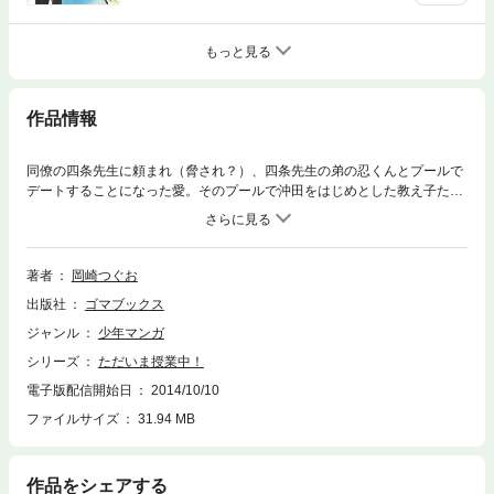
もっと見る
作品情報
同僚の四条先生に頼まれ（脅され？）、四条先生の弟の忍くんとプールで
デートすることになった愛。そのプールで沖田をはじめとした教え子たち
と偶然にも遭遇。デートはいつの間にか教え子たちも交えた賑やかなバカ
ンスに。楽しいひと時を過ごしたのだが、忍と二人きりでいるところを憧
れの先輩・倉田先生の妹である美紀ちゃんに見られていた！ あらぬ誤解
が思わぬ展開へと発展してしまうことに…！！
著者
岡崎つぐお
出版社
ゴマブックス
ジャンル
少年マンガ
シリーズ
ただいま授業中！
電子版配信開始日
2014/10/10
ファイルサイズ
31.94 MB
作品をシェアする