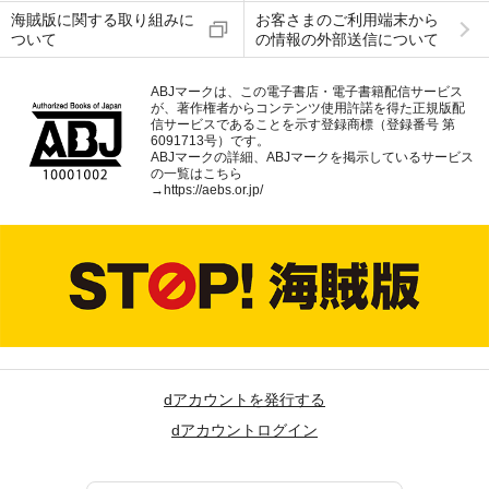
海賊版に関する取り組みに
お客さまのご利用端末から
ついて
の情報の外部送信について
ABJマークは、この電子書店・電子書籍配信サービス
が、著作権者からコンテンツ使用許諾を得た正規版配
信サービスであることを示す登録商標（登録番号 第
6091713号）です。
ABJマークの詳細、ABJマークを掲示しているサービス
の一覧はこちら
→
https://aebs.or.jp/
dアカウントを発行する
dアカウントログイン