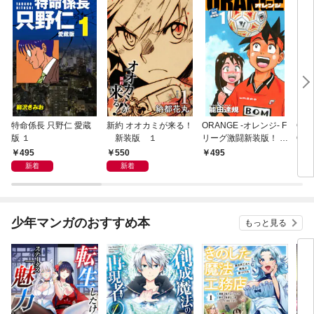
特命係長 只野仁 愛蔵
新約 オオカミが来る！
ORANGE -オレンジ- F
GE
版 １
新装版 １
リーグ激闘新装版！ 第
OF
１巻
495
550
495
4
新着
新着
少年マンガのおすすめ本
もっと見る