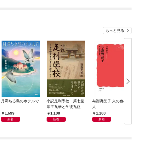
もっと見る
月満ちる島のホテルで
小説足利學校 第七世
与謝野晶子 火の色の歌
庠主九華と学徒九益
人
1,699
1,100
1,100
新着
新着
新着