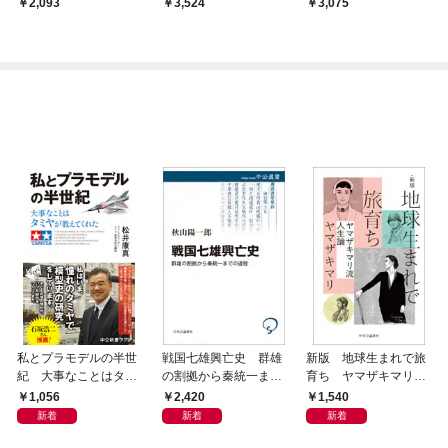
2,093
3,524
3,075
私とプラモデルの半世
戦国七雄興亡史 群雄
新版 地球生まれで旅
紀 大事なことはタミ
の割拠から秦統一まで
育ち ヤマザキマリ流
ヤが教えてくれた
の道程
人生論
1,056
2,420
1,540
新着
新着
新着