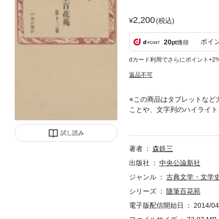
2,200
(税込)
ポイ
20
pt
獲得
dカード利用でさらにポイント+2
返品不可
※この商品はタブレットなど
ことや、文字列のハイライト
きいディスプレイを備えた端
ト、検索、辞書の参照、引用
試し読み
泰邦「東行話説」／ 三浦迂
著者
森銑三
出版社
中央公論新社
ジャンル
古典文学・文学
シリーズ
随筆百花苑
電子版配信開始日
2014/04