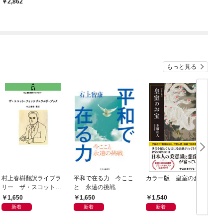
2,862
もっと見る
村上春樹翻訳ライブラ
平和で在る力 今ここ
カラー版 皇室のお宝
リー ザ・スコット・
と 永遠の挑戦
フィッツジェラルド・
1,650
1,650
1,540
ブック
新着
新着
新着