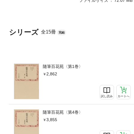
ファイルサイズ
72.07 MB
シリーズ
全15冊
完結
随筆百花苑〈第1巻〉
2,862
試し読み
カートへ
随筆百花苑〈第4巻〉
3,855