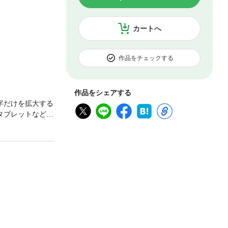
カートへ
作品をチェックする
作品をシェアする
字だけを拡大する
タブレットなど大
列のハイライ
話日記」／土御門