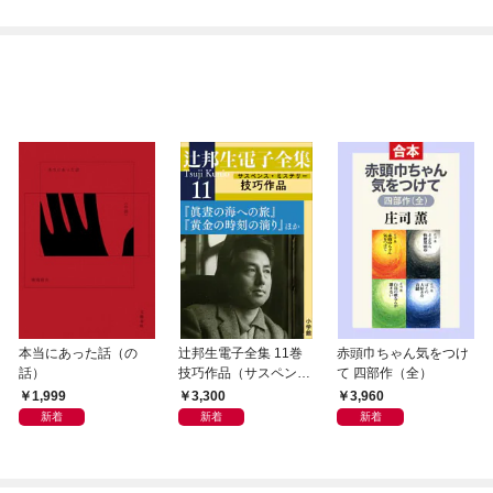
本当にあった話（の
辻邦生電子全集 11巻
赤頭巾ちゃん気をつけ
話）
技巧作品（サスペン
て 四部作（全）
ス・ミステリー） 『眞
1,999
3,300
3,960
晝の海への旅』『黄金
新着
新着
新着
の時刻の滴り』ほか