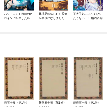
バッドエンド目前のヒ
異世界転移したら愛犬
王太子妃になんてなり
ロインに転生した私、
が最強になりました ～
たくない！！ 婚約者編
今世では恋愛するつも
シルバーフェンリルと
りがチートな兄が離し
俺が異世界暮らしを始
てくれません！？@C
めたら～ THE COMIC
OMIC
燕石十種〈第1巻〉
新燕石十種〈第1巻〉
続燕石十種〈第1巻〉