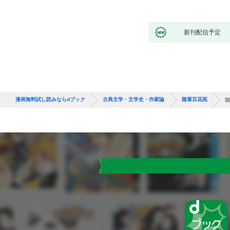
新刊配信予定
漫画無料試し読みならdブック
古典文学・文学史・作家論
随筆百花苑
随