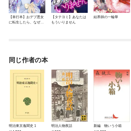
【単行本】おデブ悪女
【タテヨミ】あなたは
結界師の一輪華
に転生したら、なぜか
もういりません
ラスボス王子様に執着
されています
同じ作者の本
明治東京逸聞史 1
明治人物夜話
新編 物いう小箱