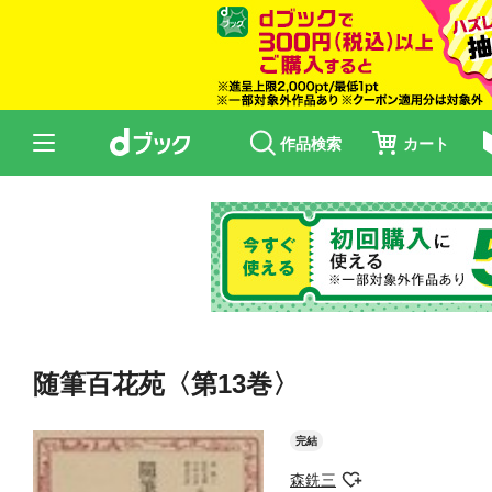
作品検索
カート
随筆百花苑〈第13巻〉
完結
森銑三