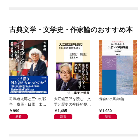
古典文学・文学史・作家論のおすすめ本
司馬遼太郎と三つの戦
大江健三郎を読む 文
出会いの唯物論
争 戊辰・日露・太平
学と歴史の複眼的視点
洋
から
990
1,485
1,980
新着
新着
新着