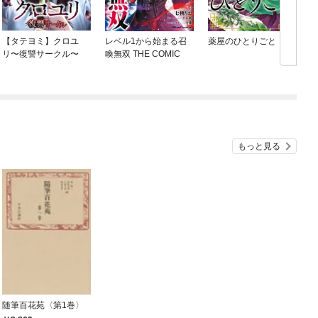
【タテヨミ】クロユ
レベル1から始まる召
薬屋のひとりごと
リ〜復讐サークル〜
喚無双 THE COMIC
もっと見る
随筆百花苑〈第1巻〉