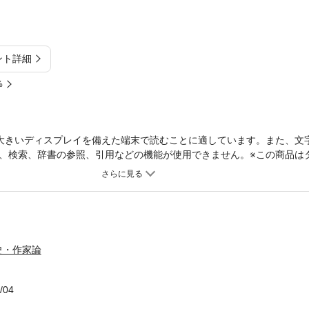
ント詳細
%
大きいディスプレイを備えた端末で読むことに適しています。また、文
、検索、辞書の参照、引用などの機能が使用できません。※この商品は
末で読むことに適しています。また、文字だけを拡大することや、文字
などの機能が使用できません。第13巻 地誌篇一長屋與四郎「海陸世
斎「東海済勝記」／牟田高惇「諸国廻歴日録」
史・作家論
/04