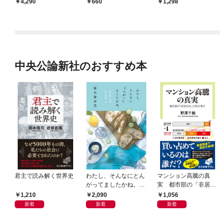
4,290
660
1,298
中央公論新社のおすすめ本
君主で読み解く世界史
わたし、そんなにとん
マンション高騰の真
がってましたかね。
実 都市部の「非居住
獅子座、Ａ型、丙午は
化」が街を壊す
1,210
2,090
1,056
めぐる
新着
新着
新着