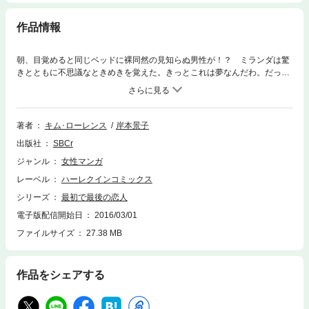
作品情報
朝、目覚めると同じベッドに裸同然の見知らぬ男性が！？ ミランダは驚
きとともに不思議なときめきを覚えた。きっとこれは夢なんだわ。だって
こんな美しい男性がいるわけがないもの…。双子の妹が自分の想い人と結
婚したショックから、逃げるように郊外のコテージのハウスシッターの職
に就いたミランダ。男性はコテージのもち主の甥のジャンニ。彼もまた息
子の親権争いのゴシップから逃れるようにここにたどり着いたのだった。
著者
キム･ローレンス
岸本景子
現実から隔離された共同生活がはじまり…。
出版社
SBCr
ジャンル
女性マンガ
レーベル
ハーレクインコミックス
シリーズ
最初で最後の恋人
電子版配信開始日
2016/03/01
ファイルサイズ
27.38 MB
作品をシェアする