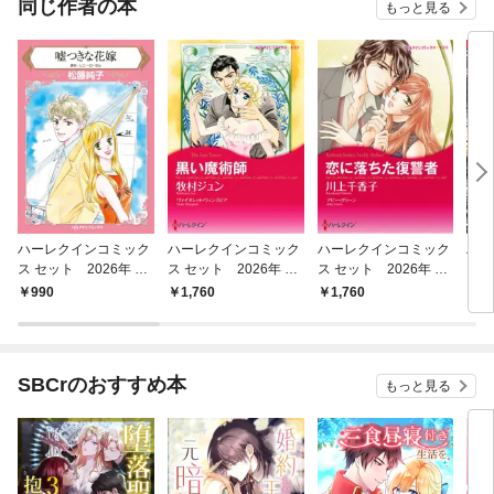
同じ作者の本
もっと見る
ハーレクインコミック
ハーレクインコミック
ハーレクインコミック
ハー
ス セット 2026年 vo
ス セット 2026年 vo
ス セット 2026年 vo
ス 
l.806
l.928
l.927
l.79
990
1,760
1,760
9
SBCrのおすすめ本
もっと見る