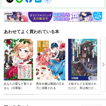
あわせてよく買われている本
あなたの愛など要りま
悪役令嬢は隣国の王太
Ｓ級ギルドを追放され
炎の
せん（分冊版）
子に溺愛される
たけど、実は俺だけド
女
ラゴンの言葉がわかる
ので、気付いたときに
は竜騎士の頂点を極め
てました。【分冊版】