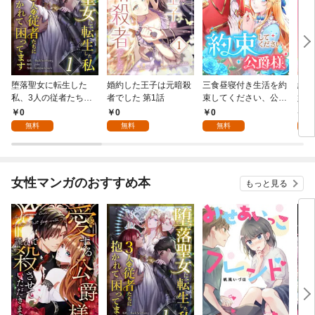
堕落聖女に転生した
婚約した王子は元暗殺
三食昼寝付き生活を約
絶対
私、3人の従者たちに
者でした 第1話
束してください、公爵
嬢は
抱かれて困ってます 第
様 1話
行本
0
0
0
7
1話
無料
無料
無料
試
女性マンガのおすすめ本
もっと見る