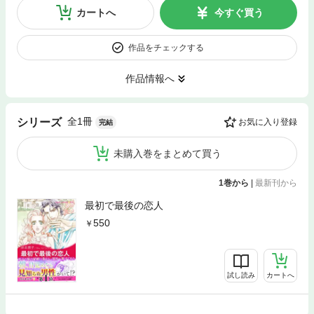
カートへ
今すぐ買う
作品をチェックする
作品情報へ
全1冊
シリーズ
お気に入り登録
完結
未購入巻をまとめて買う
1巻から
|
最新刊から
最初で最後の恋人
550
試し読み
カートへ