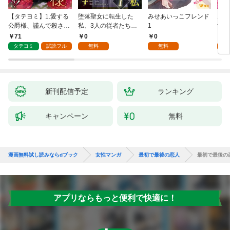
【タテヨミ】1.愛する
堕落聖女に転生した
みせあいっこフレンド
火の
公爵様、謹んで殺させ
私、3人の従者たちに
1
すが
ていただきます！
抱かれて困ってます 第
嫁と
71
0
0
2
1話
ます
タテヨミ
試読フル
無料
無料
試
新刊配信予定
ランキング
キャンペーン
無料
漫画無料試し読みならdブック
女性マンガ
最初で最後の恋人
最初で最後の
アプリならもっと便利で快適に！