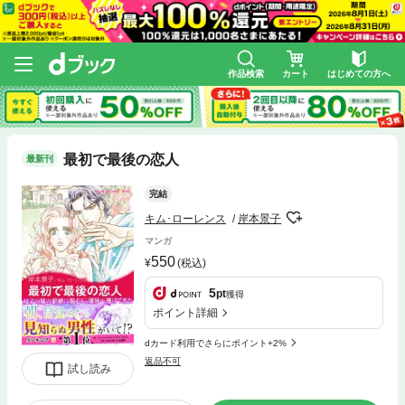
作品検索
カート
はじめての方へ
最初で最後の恋人
最新刊
完結
キム･ローレンス
岸本景子
マンガ
550
(税込)
5
pt
獲得
ポイント詳細
dカード利用でさらにポイント+2%
返品不可
試し読み