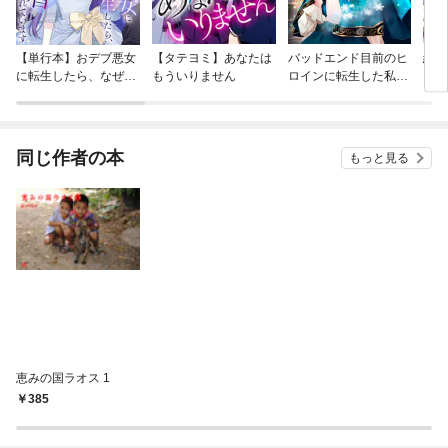
【単行本】おデブ悪女
【タテヨミ】あなたは
バッドエンド目前のヒ
結界
に転生したら、なぜか
もういりません
ロインに転生した私、
ラスボス王子様に執着
今世では恋愛するつも
されています
りがチートな兄が離し
てくれません！？@C
OMIC
同じ作者の本
もっと見る
恵みの国ラオス 1
385