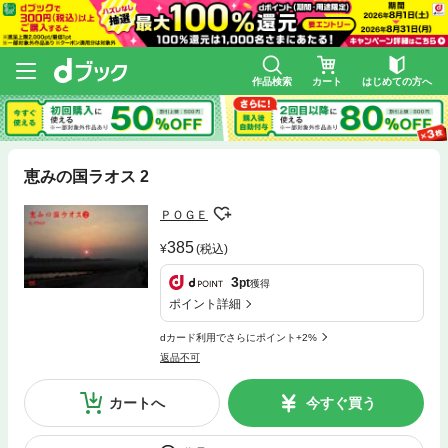
作品検索
カート
はじめての方へ
恵みの国ラオス 2
ＰＯＧＥ
385
(税込)
3
pt
獲得
ポイント詳細
dカード利用でさらにポイント+2%
返品不可
カートへ
今すぐ買う