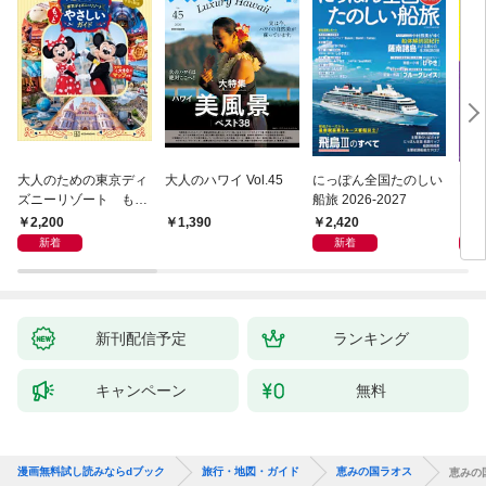
大人のための東京ディ
大人のハワイ Vol.45
にっぽん全国たのしい
D1
ズニーリゾート もっ
船旅 2026-2027
イ 2
とやさしいガイド
2,200
2,420
2,
1,390
新着
新着
新刊配信予定
ランキング
キャンペーン
無料
漫画無料試し読みならdブック
旅行・地図・ガイド
恵みの国ラオス
恵みの