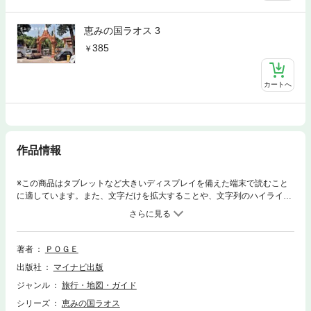
恵みの国ラオス 3
385
カートへ
作品情報
※この商品はタブレットなど大きいディスプレイを備えた端末で読むこと
に適しています。また、文字だけを拡大することや、文字列のハイライ
ト、検索、辞書の参照、引用などの機能が使用できません。ラオス在住の
著者が、現地の人々の生活の中に溶け込んで撮影した、素顔のラオスを写
した写真集の第2巻。美しい風景、温かい人々、美しい花々など、第2巻は
62点を収録しました。美しい写真の数々をお楽しみください。
著者
ＰＯＧＥ
出版社
マイナビ出版
ジャンル
旅行・地図・ガイド
シリーズ
恵みの国ラオス