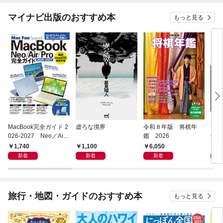
マイナビ出版のおすすめ本
もっと見る
MacBook完全ガイド 2
虚ろな境界
令和８年版 将棋年
つく
026-2027 Neo／Air
鑑 2026
像生
／Pro対応
1,740
1,100
6,050
4,
新着
新着
新着
旅行・地図・ガイドのおすすめ本
もっと見る