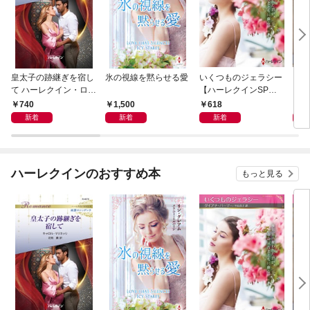
皇太子の跡継ぎを宿し
氷の視線を黙らせる愛
いくつものジェラシー
シン
て ハーレクイン・ロマ
【ハーレクインSP文
レク
ンス～純潔のシンデレ
庫版】
740
1,500
618
6
ラ～
新着
新着
新着
ハーレクインのおすすめ本
もっと見る