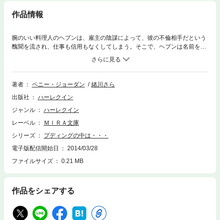
作品情報
腕のいい料理人のヘブンは、雇主の陰謀によって、彼の不倫相手だという
醜聞を流され、仕事も信用もなくしてしまう。そこで、ヘブンは名前を偽
り、出張料理人として、元雇主が主催するパーティで仕返しすることにす
る。だが、そこには心引かれていた元雇主の義理の弟、ジョンも来てい
た。彼を復讐劇に巻き込むことになったヘブンは・・・。
著者
ペニー・ジョーダン
緒川さら
出版社
ハーレクイン
ジャンル
ハーレクイン
レーベル
ＭＩＲＡ文庫
シリーズ
プディングの中は・・・
電子版配信開始日
2014/03/28
ファイルサイズ
0.21 MB
作品をシェアする