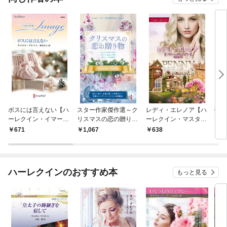
ボスには言えない【ハ
スター作家傑作選～ク
レディ・エレノア【ハ
夢見
ーレクイン・イマージ
リスマスの恋の贈り物
ーレクイン・マスター
ュ版】
～
ピース版】
671
1,067
638
6
ハーレクインのおすすめ本
もっと見る