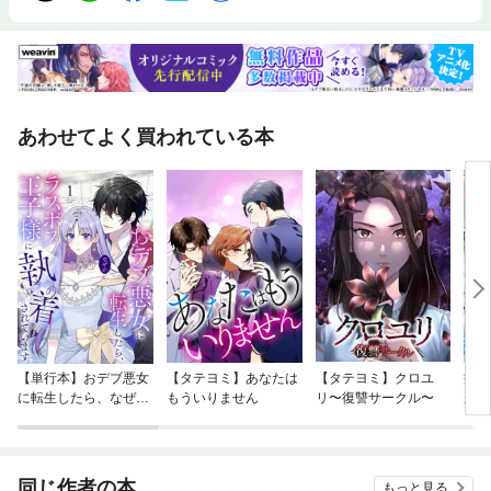
あわせてよく買われている本
【単行本】おデブ悪女
【タテヨミ】あなたは
【タテヨミ】クロユ
病弱
に転生したら、なぜか
もういりません
リ〜復讐サークル〜
が、
ラスボス王子様に執着
ぎて
されています
たち
ね！
同じ作者の本
もっと見る