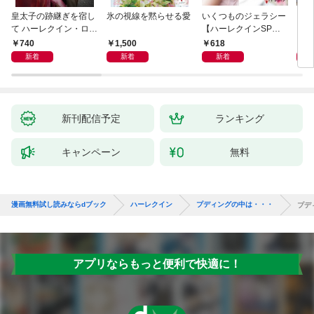
皇太子の跡継ぎを宿し
氷の視線を黙らせる愛
いくつものジェラシー
シン
て ハーレクイン・ロマ
【ハーレクインSP文
レク
ンス～純潔のシンデレ
庫版】
740
1,500
618
6
ラ～
新着
新着
新着
新刊配信予定
ランキング
キャンペーン
無料
漫画無料試し読みならdブック
ハーレクイン
プディングの中は・・・
プデ
アプリならもっと便利で快適に！