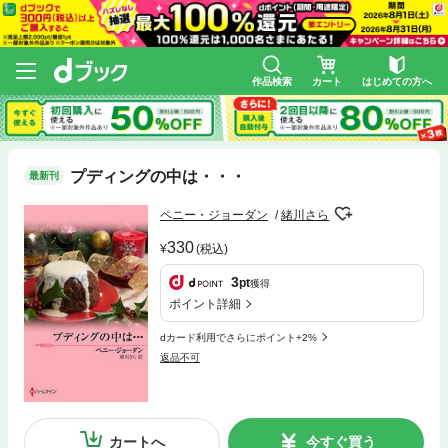
作品検索
カート
はじめての方へ
プディングの中は・・・
最新刊
ペニー・ジョーダン
緒川さら
330
(税込)
3
pt
獲得
ポイント詳細
dカード利用でさらにポイント+2%
返品不可
カートへ
今すぐ買う