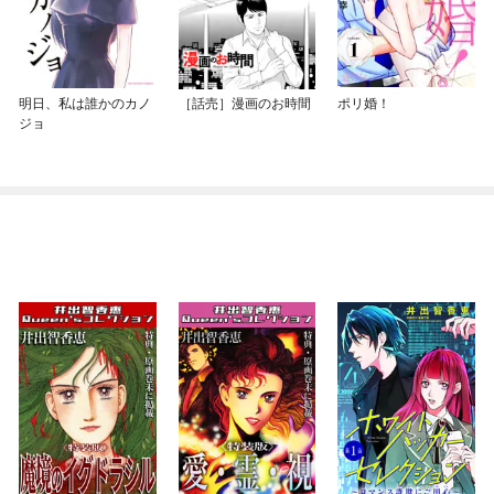
明日、私は誰かのカノ
［話売］漫画のお時間
ポリ婚！
ジョ