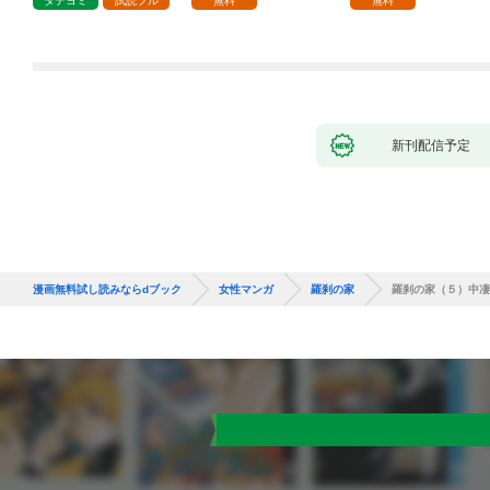
タテヨミ
試読フル
無料
無料
新刊配信予定
漫画無料試し読みならdブック
女性マンガ
羅刹の家
羅刹の家（５）中凄