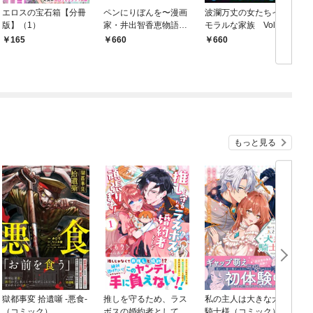
エロスの宝石箱【分冊
ペンにりぼんを〜漫画
波瀾万丈の女たちイン
版】（1）
家・井出智香恵物語〜
モラルな家族 Vol.10
１
6
し
165
660
660
もっと見る
獄都事変 拾遺噺 -悪食-
推しを守るため、ラス
私の主人は大きな犬系
（コミック）
ボスの婚約者として頑
騎士様（コミック）１