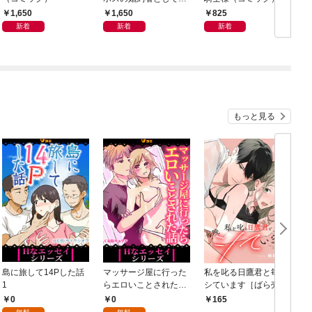
張ります！１
1,650
1,650
825
新着
新着
新着
もっと見る
島に旅して14Pした話
マッサージ屋に行った
私を叱る日鷹君と毎晩
1
らエロいことされた話
シています［ばら売
1
り］ 第1話
0
0
165