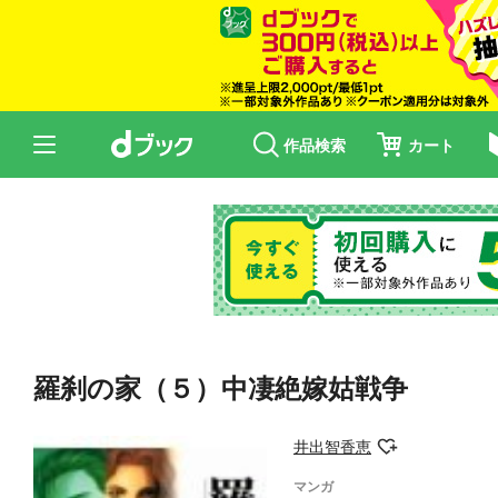
作品検索
カート
羅刹の家（５）中凄絶嫁姑戦争
井出智香恵
マンガ