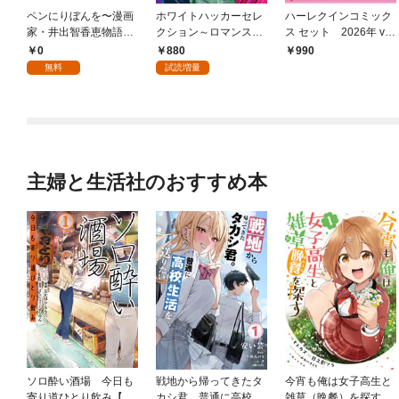
ペンにりぼんを〜漫画
ホワイトハッカーセレ
ハーレクインコミック
家・井出智香恵物語〜
クション～ロマンス詐
ス セット 2026年 vo
【単話版】１
欺にご用心～ 1
l.780
0
880
990
無料
試読増量
主婦と生活社のおすすめ本
ソロ酔い酒場 今日も
戦地から帰ってきたタ
今宵も俺は女子高生と
寄り道ひとり飲み【電
カシ君。普通に高校生
雑草（晩餐）を探す