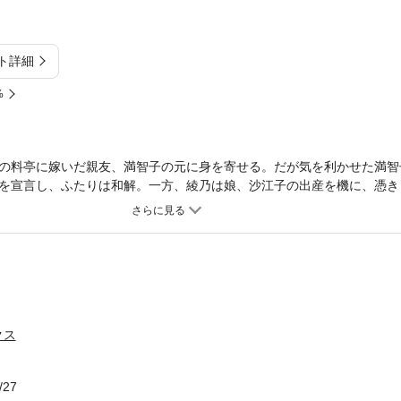
ト詳細
%
の料亭に嫁いだ親友、満智子の元に身を寄せる。だが気を利かせた満智
を宣言し、ふたりは和解。一方、綾乃は娘、沙江子の出産を機に、憑き
布の土地に新たに離れを建てて住むという。しかしその家に沙江子も住
クス
/27