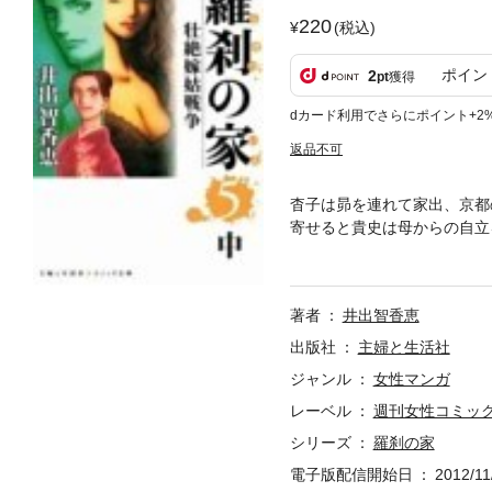
220
(税込)
ポイン
2
pt
獲得
dカード利用でさらにポイント+2
返品不可
杳子は昴を連れて家出、京都
寄せると貴史は母からの自立
のように冷静になり、田園調
著者
井出智香恵
出版社
主婦と生活社
ジャンル
女性マンガ
レーベル
週刊女性コミッ
シリーズ
羅刹の家
電子版配信開始日
2012/11