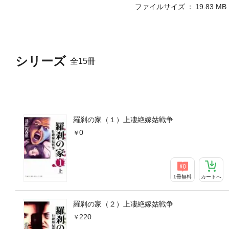
ファイルサイズ
19.83 MB
シリーズ
全15冊
羅刹の家（１）上凄絶嫁姑戦争
0
1冊無料
カートへ
羅刹の家（２）上凄絶嫁姑戦争
220