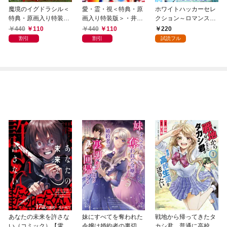
魔境のイグドラシル＜
愛・霊・視＜特典・原
ホワイトハッカーセレ
特典・原画入り特装版
画入り特装版＞・井出
クション～ロマンス詐
＞・井出智香恵Queen′
智香恵Queen′sコレク
欺にご用心～(話売り)
440
110
440
110
220
sコレクション
ション
#1
割引
割引
試読フル
あなたの未来を許さな
妹にすべてを奪われた
戦地から帰ってきたタ
い（コミック）【電子
令嬢は婚約者の裏切り
カシ君。普通に高校生