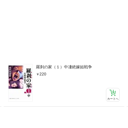
羅刹の家（１）中凄絶嫁姑戦争
220
カートへ