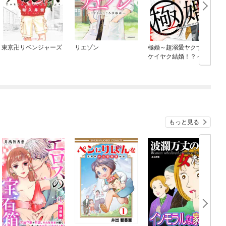
東京卍リベンジャーズ
リエゾン
極婚～超溺愛ヤクザと
n
ケイヤク結婚！？～
分冊版
もっと見る