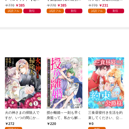
版特典付】１
を知り回帰する（コミ
活を送りたい（コミッ
770
385
770
385
770
231
ック）【電子版特典
ク）【電子版特典付】
試読フル
割引
試読フル
割引
試読フル
割引
付】１
１
火の神さまの掃除人で
授か離婚～一刻も早く
三食昼寝付き生活を約
すが、いつの間にか花
身籠って、私から解放
束してください、公爵
嫁として溺愛されてい
してさしあげます！1
様 1話
272
0
220
ます【単話】（１）