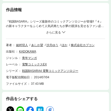
作品情報
『戦国BASARA』シリーズ最新作のコミックアンソロジーが登場!!『４』
の新キャラクターをふくめて人気武将たちが夢の競演を見せるファン必携
の１冊です!!
著者
綾村切人
あしか望
沙月ゆう
ほか
株式会社カプコン
出版社
KADOKAWA
ジャンル
青年マンガ
レーベル
電撃コミックスEX
シリーズ
戦国BASARA4 電撃コミックアンソロジー
電子版配信開始日
2014/07/04
ファイルサイズ
37.43 MB
作品をシェアする