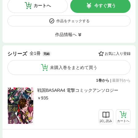
カートへ
今すぐ買う
作品をチェックする
作品情報へ
全1冊
シリーズ
お気に入り登録
完結
未購入巻をまとめて買う
1巻から
|
最新刊から
戦国BASARA4 電撃コミックアンソロジー
935
試し読み
カートへ