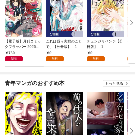
【電子版】月刊コミッ
これは我々夫婦のこと
チェンジリベンジ【分
チェ
クフラッパー 2026年9
で、【分冊版】 1
冊版】 1
月号
730
0
0
7
新着
無料
無料
試
青年マンガのおすすめ本
もっと見る