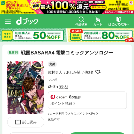
作品検索
カート
はじめての方へ
戦国BASARA4 電撃コミックアンソロジー
最新刊
完結
綾村切人
あしか望
他3名
マンガ
935
(税込)
8
pt
獲得
ポイント詳細
dカード利用でさらにポイント+2%
返品不可
試し読み