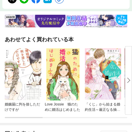
あわせてよく買われている本
婚姻届に判を捺しただ
Love Jossie 猫のた
「くじ」から始まる婚
悪役
けですが
めに婚活はじめました
約生活～厳正なる抽選
ずが
の結果、笑わない次期
愛さ
公爵様の婚約者に当選
【分
しました～
コミ