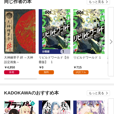
同じ作者の本
もっと見る
大神繪草子 絆 ～大神
リビルドワールド【分
リビルドワールド １
証言
設定画集～
冊版】 1
絶望
4,950
0
715
1,
新着
無料
試読フル
KADOKAWAのおすすめ本
もっと見る