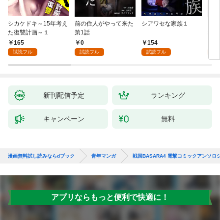
シカケドキ～15年考え
前の住人がやって来た
シアワセな家族１
16
た復讐計画～１
第1話
地獄
165
0
154
1
試読フル
試読フル
試読フル
試
新刊配信予定
ランキング
キャンペーン
無料
漫画無料試し読みならdブック
青年マンガ
戦国BASARA4 電撃コミックアンソロ
アプリならもっと便利で快適に！