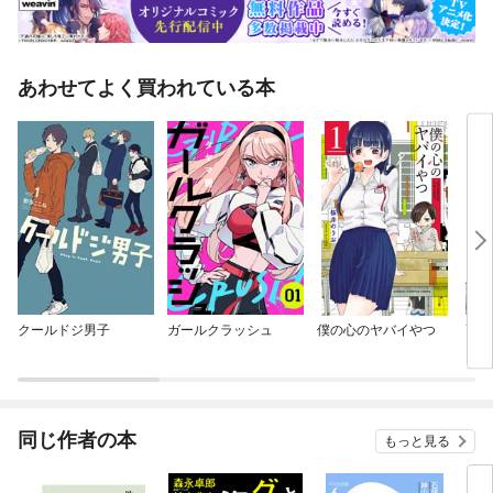
あわせてよく買われている本
クールドジ男子
ガールクラッシュ
僕の心のヤバイやつ
高嶺
同じ作者の本
もっと見る