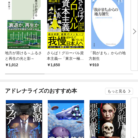
地方が溶ける～ふるさ
さらば！グローバル資
「我がまち」からの地
トカ
と再生の光と影～
本主義―「東京一極集
方創生
中経済」からの決別
1,012
1,650
910
9
アドレナライズのおすすめ本
もっと見る