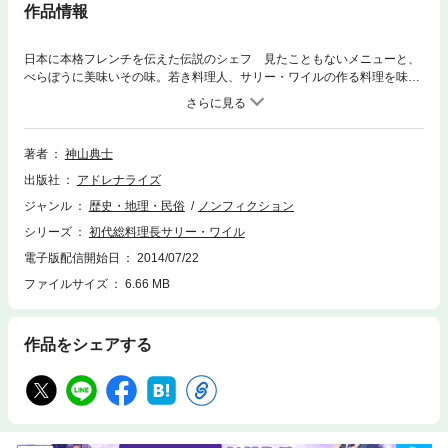
作品情報
日本に本格フレンチを伝えた伝説のシェフ 見たこともないメニューと、
べらぼうに美味いその味。若き料理人、サリー・ワイルの作る料理を味わ
おうと、昭和初期の食通達は、横浜のホテルニューグランドに通い詰め
た。 サリー・ワイルの下から多くの弟子が巣立っていった。ホテルオー
クラの小野正吉、東京プリンスホテルの木沢武男、日活ホテルの馬場
久……。現在の、日本フレンチの絢爛は、彼の生み出す革命的な料理が育
著者
神山典士
んだのだ。 日本の西洋料理はいつ、誰によって本場の味が持ち込まれた
出版社
アドレナライズ
のか？ 何故ひとりのスイス人が20年間も日本に滞在して料理を創り続け
たのか？ 西洋料理界を発展させたひとりぼっちのアウェーの闘いとは？
ジャンル
歴史・地理・民俗
ノンフィクション
ワイルを日本に誘った明治末期のエスコフィエの晩餐会とは？ 関東大
シリーズ
初代総料理長サリー・ワイル
震災から1980年代まで、日本の西洋料理史が今、つまびらかになる！ 日
本に本格フレンチをもたらした「初代総料理長」サリー・ワイルの波乱の
電子版配信開始日
2014/07/22
生涯を甦らせた料理史ノンフィクション。●神山典士（こうやま・のり
ファイルサイズ
6.66 MB
お）1960年埼玉県生まれ。信州大学人文学部卒業。ノンフィクション作
家。主な著書に、第3回小学館ノンフィクション賞優秀賞受賞作『ライオ
ンの夢 コンデ・コマ＝前田光世伝』（小学館）、『ひとりだちへの旅』
作品をシェアする
（筑摩書房）、『「日本人」はどこにいる～異文化に生きる武士道のここ
ろ』（メディア・ファクトリー）、『アウトロー』（情報センター出版
局）など。