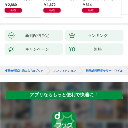
マッカーサーとの激闘
赦し
読み
2,860
1,672
814
1,
の真実
新着
新着
新着
新刊配信予定
ランキング
キャンペーン
無料
漫画無料試し読みならdブック
ノンフィクション
初代総料理長サリー・ワイル
アプリならもっと便利で快適に！