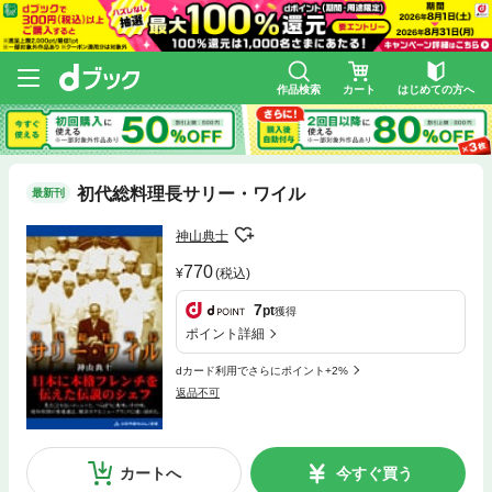
作品検索
カート
はじめての方へ
初代総料理長サリー・ワイル
最新刊
神山典士
770
(税込)
7
pt
獲得
ポイント詳細
dカード利用でさらにポイント+2%
返品不可
カートへ
今すぐ買う