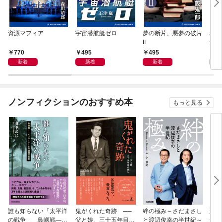
資源マフィア
宇宙潜航艇ゼロ
夢の断片、悪夢の破片
星間
Ⅱ
覚め
770
495
495
4
新着
新着
新着
ノンフィクションのおすすめ本
もっと見る
誰も知らない「太平洋
鬼がくれた奇跡 ──
絆の極み～さだまさし
悲劇
の戦争」 島嶼戦――
父と娘、三十五年目の
と渡辺俊幸の半世紀～
子 