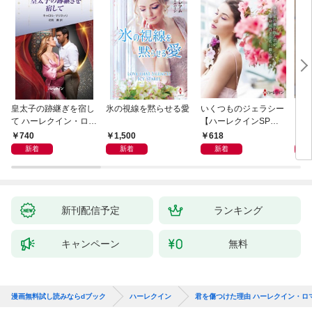
皇太子の跡継ぎを宿し
氷の視線を黙らせる愛
いくつものジェラシー
シン
て ハーレクイン・ロマ
【ハーレクインSP文
レク
ンス～純潔のシンデレ
庫版】
740
1,500
618
6
ラ～
新着
新着
新着
新刊配信予定
ランキング
キャンペーン
無料
漫画無料試し読みならdブック
ハーレクイン
君を傷つけた理由 ハーレクイン・ロ