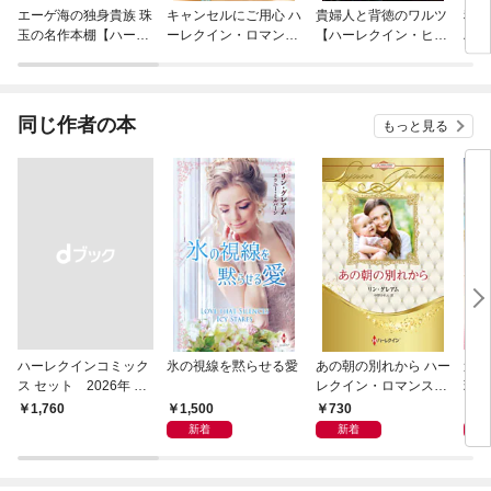
エーゲ海の独身貴族 珠
キャンセルにご用心 ハ
貴婦人と背徳のワルツ
秘書
玉の名作本棚【ハーレ
ーレクイン・ロマンス
【ハーレクイン・ヒス
ハー
クイン文庫版】
～伝説の名作選～【ハ
トリカル・スペシャル
ス～
ーレクイン・ロマンス
版】
【ハ
版】
ンス
同じ作者の本
もっと見る
ハーレクインコミック
氷の視線を黙らせる愛
あの朝の別れから ハー
逃げ
ス セット 2026年 vo
レクイン・ロマンス・
珠玉
l.1213
プレミアム～リン・グ
レク
1,500
730
7
￥1,760
レアム・ベスト・セレ
新着
新着
クション～【ハーレク
イン・プレゼンツ作家
シリーズ別冊版】