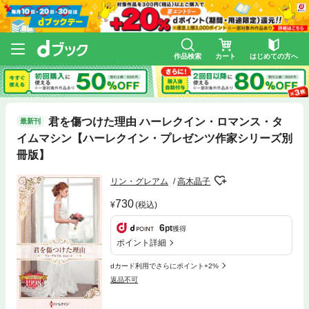
作品検索
カート
はじめての方へ
君を傷つけた理由 ハーレクイン・ロマンス・タ
最新刊
イムマシン【ハーレクイン・プレゼンツ作家シリーズ別
冊版】
リン・グレアム
高木晶子
730
(税込)
6
pt
獲得
ポイント詳細
dカード利用でさらにポイント+2%
返品不可