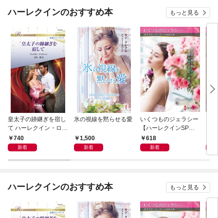
ハーレクインのおすすめ本
もっと見る
皇太子の跡継ぎを宿し
氷の視線を黙らせる愛
いくつものジェラシー
シン
て ハーレクイン・ロマ
【ハーレクインSP文
レク
ンス～純潔のシンデレ
庫版】
740
1,500
618
6
ラ～
新着
新着
新着
ハーレクインのおすすめ本
もっと見る