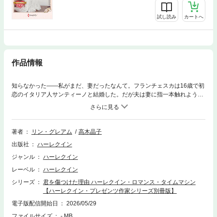
試し読み
カートへ
作品情報
知らなかった――私がまだ、妻だったなんて。フランチェスカは16歳で初
恋のイタリア人サンティーノと結婚した。だが夫は妻に指一本触れようと
せず、すれ違い生活はたった半年で破綻。彼女が母国イギリスへ泣き帰る
と、婚姻は無効になった。あれから5年。仕事で再びイタリアのサルデー
ニャ島を訪れ、取引先に着いたフランチェスカは我が目を疑った――サン
ティーノ！この世で最も会いたくなかった元夫が、なぜここに？聞けば、
著者
リン・グレアム
高木晶子
長らく疎遠になっている“妻”を、彼がおびき寄せたという。妻ですって？
出版社
ハーレクイン
私たちはとっくに離婚したはずなのに……。「僕らはまだ夫婦だ。そう
でないなら、なぜ君に援助を続けていると？」援助？ いったいなんの
ジャンル
ハーレクイン
話？ 彼女は“夫”の冷たい瞳に震えた――■今や押しも押されもせぬ英国の
レーベル
ハーレクイン
大作家リン・グレアムが1987年のデビューから10年ほど経て脂がのって
きた頃の名作をお届けします。夫を想いながら一度も結ばれることなく別
シリーズ
君を傷つけた理由 ハーレクイン・ロマンス・タイムマシン
れた幼妻フランチェスカとイタリア大富豪サンティーノの、愛の復活物語
【ハーレクイン・プレゼンツ作家シリーズ別冊版】
をご堪能ください。＊本書は、ハーレクインSP文庫から既に配信されてい
電子版配信開始日
2026/05/29
る作品のハーレクイン・プレゼンツ作家シリーズ別冊版となります。 ご購
ファイルサイズ
- MB
入の際は十分ご注意ください。