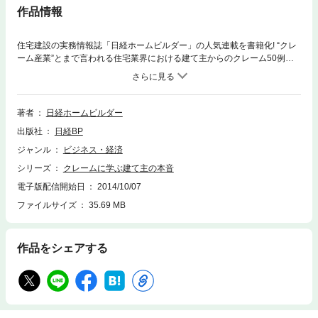
作品情報
住宅建設の実務情報誌「日経ホームビルダー」の人気連載を書籍化! “クレ
ーム産業”とまで言われる住宅業界における建て主からのクレーム50例を
紹介、原因と対策を解説します。こんな手すりは頼んでない!住宅設計のミ
スだ! レンジフードの色が違う!...残念なことに、工務店と建て主の間の些
細な行き違いが大きなクレームに発展してしまう悲劇は後を絶ちません。
が、実は、そうしたクレームのほとんどは、建て主側と住宅を建築・建設
著者
日経ホームビルダー
する側との間のほんのささいなすれ違いから生じたものでした。設計や施
出版社
日経BP
工はどのように進めておけば良かったのか、最初のクレームにどのように
対処しておけば良かったのか―――。本書は、残念ながらトラブルに発展
ジャンル
ビジネス・経済
してしまった悲劇の例を紹介して、それぞれのケースで、何が問題だった
シリーズ
クレームに学ぶ建て主の本音
のか、いつ、どのように対処しておけば良かったのか、など、建て主の態
度や言葉の裏に隠された“ホンネ”がわかる本です。本書で紹介する50のク
電子版配信開始日
2014/10/07
レーム事例を読めば、住宅建築をめぐるクレームの本質が見えてきます。
ファイルサイズ
35.69 MB
建て主から「やり直せ!」の致命的なひと言を告げられる前に、住宅建築の
現場をあずかる工務店・設計者が読んでおきたい一冊です。
作品をシェアする