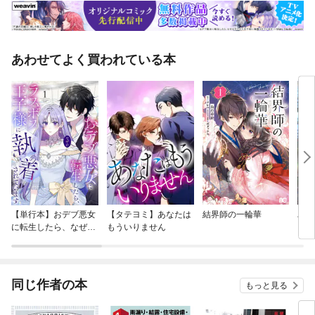
あわせてよく買われている本
【単行本】おデブ悪女
【タテヨミ】あなたは
結界師の一輪華
バッ
に転生したら、なぜか
もういりません
ロイ
ラスボス王子様に執着
今世
されています
りが
てく
OMI
同じ作者の本
もっと見る