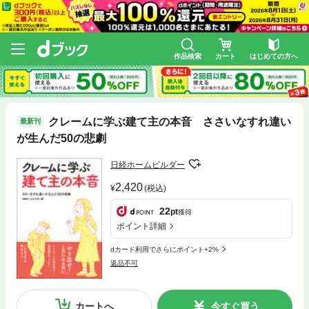
作品検索
カート
はじめての方へ
クレームに学ぶ建て主の本音 ささいなすれ違い
最新刊
が生んだ50の悲劇
日経ホームビルダー
2,420
(税込)
22
pt
獲得
ポイント詳細
dカード利用でさらにポイント+2%
返品不可
カートへ
今すぐ買う