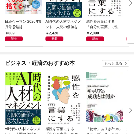
日経ウーマン 2026年9
AI時代の人材マネジメ
感性を言葉にする
ロン
月号 [雑誌]
ント 人間の価値を最
「自分の言葉」で生き
に学
大化する条件
るための教科書
ウン
889
2,420
2,090
1,
新着
新着
新着
ビジネス・経済のおすすめ本
もっと見る
AI時代の人材マネジメ
感性を言葉にする
「使命」ありき3つの
決定