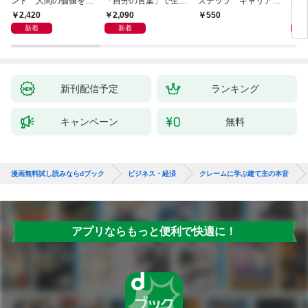
ント 人間の価値を最
「自分の言葉」で生き
ステップ キャリアの
字入
大化する条件
るための教科書
成功とは何か
１画
2,420
2,090
1,
550
「言
新着
新着
ト」
新刊配信予定
ランキング
キャンペーン
無料
漫画無料試し読みならdブック
ビジネス・経済
クレームに学ぶ建て主の本音
アプリならもっと便利で快適に！