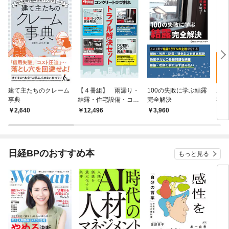
建て主たちのクレーム
【４冊組】 雨漏り・
100の失敗に学ぶ結露
ホン
事典
結露・住宅設備・コン
完全解決
宅
クリートひび割れ ト
2,640
12,496
3,960
2,
ラブル解決セット
日経BPのおすすめ本
もっと見る