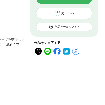
カートへ
作品をチェックする
パーツを交換した
作品をシェアする
ン 最新４プラ
意。パソコンを
ＰＵを使った定
設定術読者からの
いう目的に沿っ
ーンで」と思う人
ベアボーンキッ
PUクーラーらく