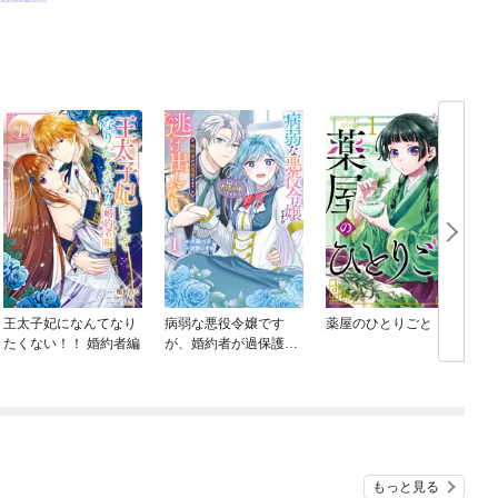
王太子妃になんてなり
病弱な悪役令嬢です
薬屋のひとりごと
たくない！！ 婚約者編
が、婚約者が過保護す
ぎて逃げ出したい(私た
ち犬猿の仲でしたよ
ね！？)
もっと見る