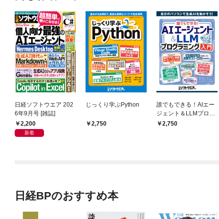
日経ソフトウエア 202
じっくり学ぶPython
誰でもできる！AIエー
6年9月号 [雑誌]
ジェント＆LLMプログ
ラミング入門
2,200
2,750
2,750
新着
日経BPのおすすめ本