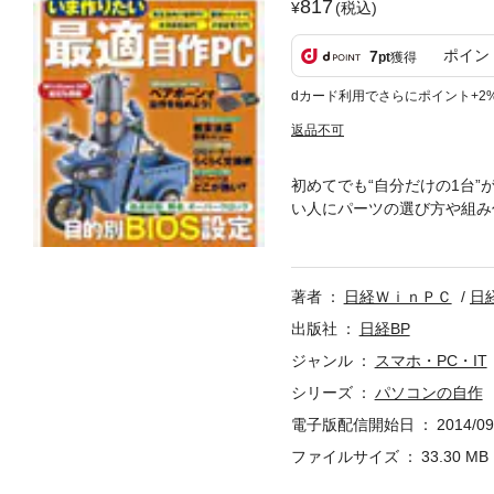
817
(税込)
ポイン
7
pt
獲得
dカード利用でさらにポイント+2
返品不可
初めてでも“自分だけの1台
い人にパーツの選び方や組み
ン新入学、新生活の季節に合
自作する楽しみを再確認して
番ＰＣ３オーバークロックに
著者
日経ＷｉｎＰＣ
日
要望が特に強いＢＩＯＳの解
た手順を見せます。特集3は
出版社
日経BP
は多いはず。初心者でも確実
ジャンル
スマホ・PC・IT
ト」の紹介と組み立て実践を
シリーズ
パソコンの自作
らく交換術などもお届けしま
電子版配信開始日
2014/09
ファイルサイズ
33.30 MB