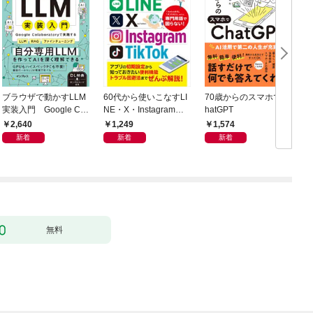
ブラウザで動かすLLM
60代から使いこなすLI
70歳からのスマホでC
実装入門 Google Col
NE・X・Instagram・T
hatGPT
門
aboratoryで実践するL
ikTok
2,640
1,249
1,574
LM・RAG・ファイン
新着
新着
新着
チューニング
無料