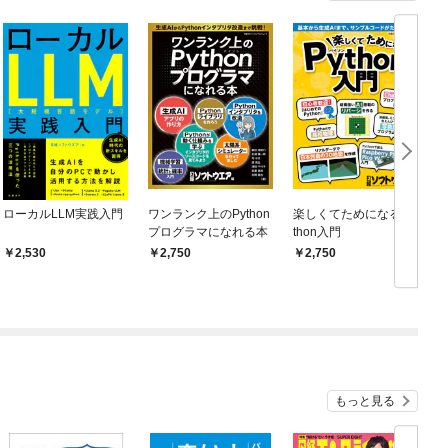
ローカルLLM実践入門
ワンランク上のPython
楽しくてためになるPy
P
プログラマになれる本
thon入門
2,530
2,750
2,750
もっと見る