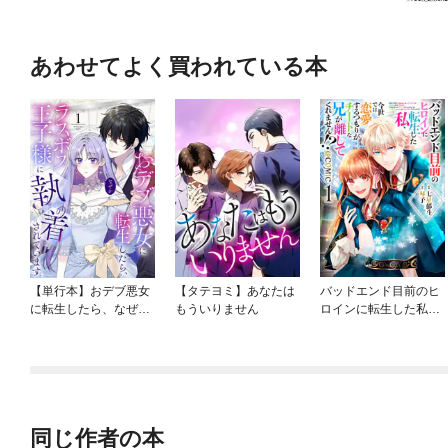
あわせてよく買われている本
【単行本】おデブ悪女
【タテヨミ】あなたは
バッドエンド目前のヒ
に転生したら、なぜか
もういりません
ロインに転生した私、
ラスボス王子様に執着
今世では恋愛するつも
されています
りがチートな兄が離し
てくれません！？@C
OMIC
同じ作者の本