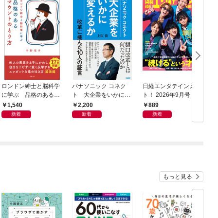
ロンドン紳士と脳科学
パナソニック コネク
日経エンタテインメン
日
に学ぶ 品格のあるマ
ト 大企業をいかに変
ト！ 2026年9月号 [雑
年
ウントのとり方
えるか
誌]
1,540
2,200
889
新着
新着
新着
もっと見る