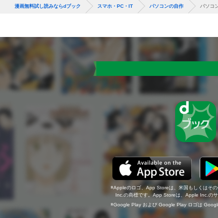
漫画無料試し読みならdブック
スマホ・PC・IT
パソコンの自作
パソコン
Appleのロゴ、App Storeは、米国もしくはそ
Inc.の商標です。App Storeは、Apple In
Google Play および Google Play ロゴは Go