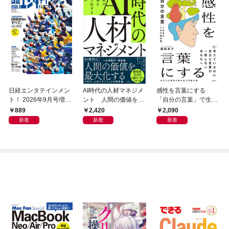
日経エンタテインメン
AI時代の人材マネジメ
感性を言葉にする
ト！ 2026年9月号増刊
ント 人間の価値を最
「自分の言葉」で生き
【表紙：EBiDAN】
大化する条件
るための教科書
889
2,420
2,090
新着
新着
新着