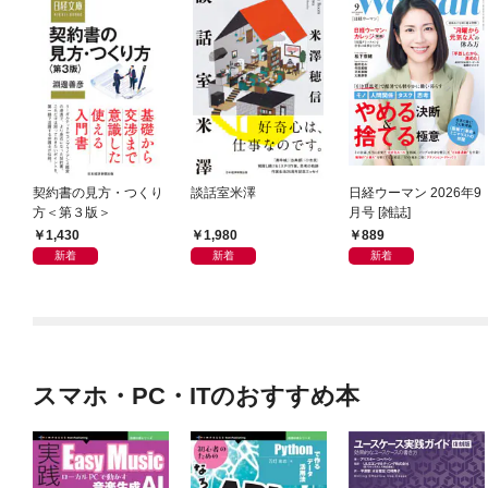
契約書の見方・つくり
談話室米澤
日経ウーマン 2026年9
方＜第３版＞
月号 [雑誌]
1,430
1,980
889
新着
新着
新着
スマホ・PC・ITのおすすめ本