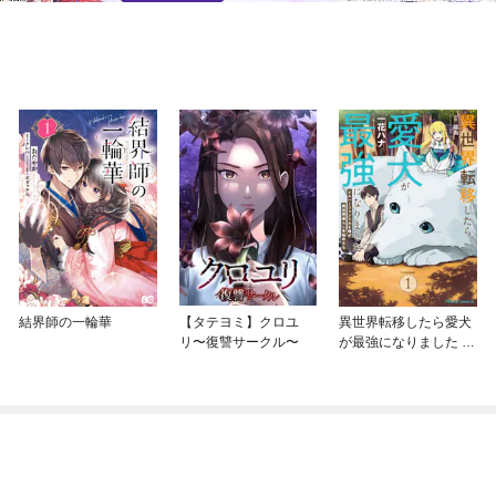
結界師の一輪華
【タテヨミ】クロユ
異世界転移したら愛犬
リ〜復讐サークル〜
が最強になりました ～
シルバーフェンリルと
俺が異世界暮らしを始
めたら～ THE COMIC