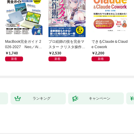
MacBook完全ガイド 2
プロ絵師の技を完全マ
できるClaude＆Claud
026-2027 Neo／Air
スター クリスタ操作術
e Cowork
／Pro対応
決定版 改訂2版 CLIP S
1,740
2,530
2,200
TUDIO PAINT PRO/E
新着
新着
新着
X/iPad対応
ランキング
キャンペーン