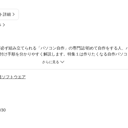
ト詳細
%
”が必ず組み立てられる「パソコン自作」の専門誌!初めて自作をする人、
付け手順を分かりやすく解説します。特集１は作りたくなる自作パソコ
わせて、「こんなパソコンを作ってみたい」と思わせる自作プランを用
いただきます。１新生活に最適な格安ＰＣ２最新トレンドのＳＳＤとＣ
も対応するＰＣ４机の上に置ける静音小型ＰＣ特集2は目的別ＢＩＯＳ
経ソフトウエア
説特集。起動を速くしたい、動作を静かにしたい、性能を上げたい、と
ベアボーンで自作に初トライ「いきなり自作は怖いからＢＴＯやベアボ
に組める、ＣＰＵとメモリー、ストレージ機器を組み込めば完成する「
お見せします。このほか、１万円台で買える格安液晶ディスプレイ、C
す。
/30