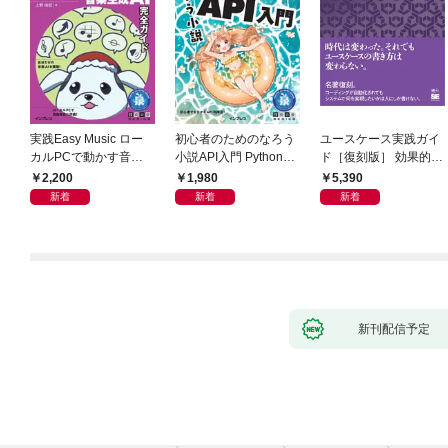
実践Easy Music ロー
初心者のためのなろう
ユースケース実践ガイ
カルPCで動かす音楽
小説API入門 Pythonで
ド［復刻版］ 効果的な
生成AI完全ガイド
作るデータ活用法
ユースケースの書き方
2,200
1,980
5,390
新着
新着
新着
新刊配信予定