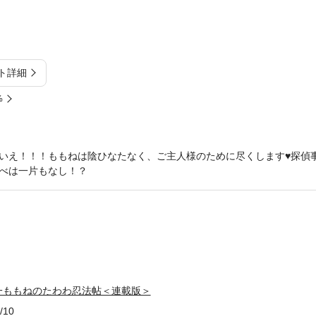
ト詳細
%
いえ！！！ももねは陰ひなたなく、ご主人様のために尽くします♥探偵
べは一片もなし！？
一ももねのたわわ忍法帖＜連載版＞
/10