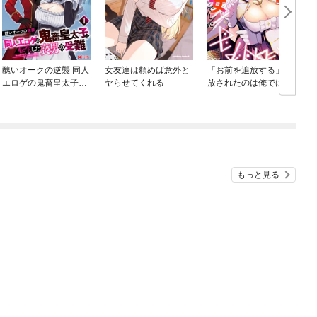
醜いオークの逆襲 同人
女友達は頼めば意外と
「お前を追放する」追
エロゲの鬼畜皇太子に
ヤらせてくれる
放されたのは俺ではな
転生した喪男の受難
く無口な魔法少女でし
（コミック）
た
もっと見る