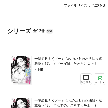
ファイルサイズ
7.20 MB
シリーズ
全12冊
完結
一撃必殺！くノ一ももねのたわわ忍法帖＜連
載版＞1話 くノ一探偵、たわわに参上！
165
試し読み
カートへ
一撃必殺！くノ一ももねのたわわ忍法帖＜連
載版＞4話 すんでのところで大炎上！？