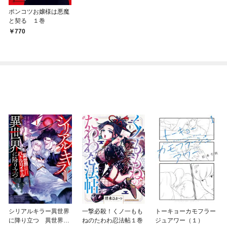
ポンコツお嬢様は悪魔
と契る １巻
770
シリアルキラー異世界
一撃必殺！くノ一もも
トーキョーカモフラー
に降り立つ 異世界バ
ねのたわわ忍法帖１巻
ジュアワー（１）