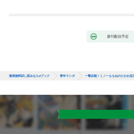
～ 1話
新刊配信予定
漫画無料試し読みならdブック
青年マンガ
一撃必殺！くノ一ももねのたわわ忍