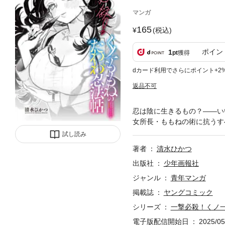
マンガ
165
(税込)
ポイン
1
pt
獲得
dカード利用でさらにポイント+2
返品不可
忍は陰に生きるもの？——い
女所長・ももねの術に抗うす
試し読み
著者
清水ひかつ
出版社
少年画報社
ジャンル
青年マンガ
掲載誌
ヤングコミック
シリーズ
一撃必殺！くノ
電子版配信開始日
2025/05