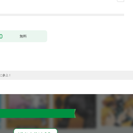
（コミック） 1
ク
無料
に参上！