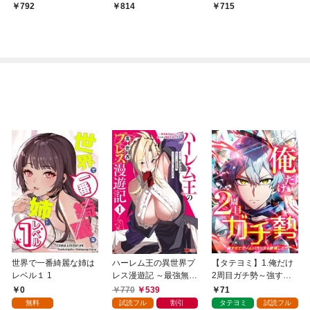
トルロイヤル1巻
792
814
715
世界で一番綺麗な姉は
ハーレム王の異世界プ
【タテヨミ】1.俺だけ
レベル１ 1
レス漫遊記 ～最強無双
2周目ガチ勢～強すぎ
のおじさんはあらゆる
てゲームバランスを破
0
770
539
71
種族を嫁にする～（コ
壊した～
無料
試読フル
割引
タテヨミ
試読フル