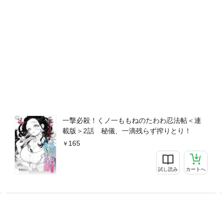
一撃必殺！くノ一ももねのたわわ忍法帖＜連
載版＞2話 秘儀、一滴残らず搾りとり！
165
試し読み
カートへ