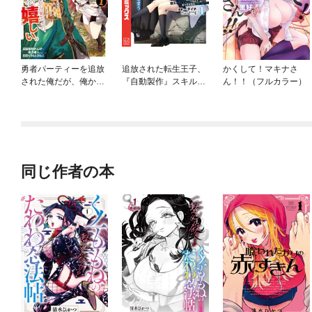
勇者パーティーを追放
追放された転生王子、
かくして！マキナさ
された俺だが、俺から
『自動製作』スキルで
ん！！（フルカラー）
巣立ってくれたようで
領地を爆速で開拓し最
嬉しい。……なので大
強の村を作ってしまう
聖女、お前に追って来
～最強クラフトスキル
られては困るのだが？
で始める、楽々領地開
（コミック）
拓スローライフ～
同じ作者の本