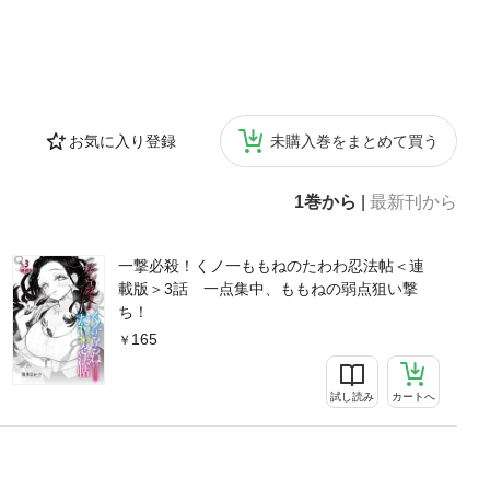
お気に入り登録
未購入巻をまとめて買う
1巻から
|
最新刊から
一撃必殺！くノ一ももねのたわわ忍法帖＜連
載版＞3話 一点集中、ももねの弱点狙い撃
ち！
165
試し読み
カートへ