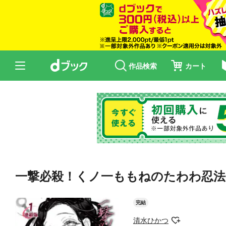
作品検索
カート
一撃必殺！くノ一ももねのたわわ忍法
完結
清水ひかつ