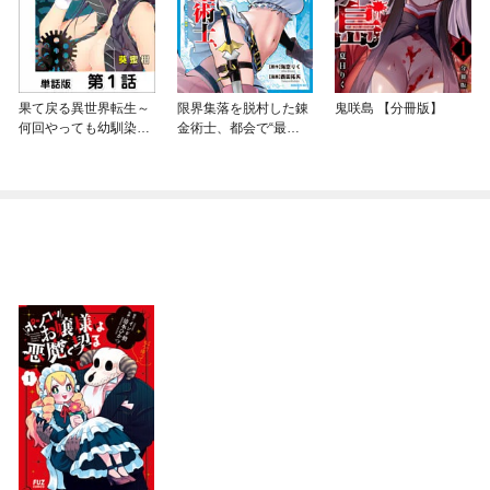
果て戻る異世界転生～
限界集落を脱村した錬
鬼咲島 【分冊版】
何回やっても幼馴染に
金術士、都会で“最
辿り着けない～【単話
強”なのがバレまくる。
版】
～老害どもにはいい加
減愛想が尽きました～