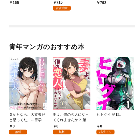
ンター- 連載版 第1話
新婚生活 １巻
715
165
792
少年の眼
試読増量
青年マンガのおすすめ本
３か月なら、大丈夫だ
妻よ、僕の恋人になっ
ヒトグイ 第1話
と思ってた。～留学し
てくれませんか？ 第1
た僕の留守中に、一途
話
0
0
0
な彼女が汚されるまで
無料
無料
試読フル