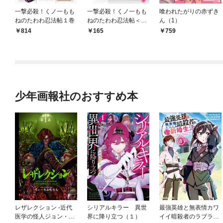
一撃必殺！くノ一もも
一撃必殺！くノ一もも
喰われたがりの赤ずき
ねのたわわ忍法帖１巻
ねのたわわ忍法帖＜連
ん（1）
載版＞1話 くノ一探
814
165
759
偵、たわわに参上！
少年画報社のおすすめ本
レザレクション -近代
シリアルキラー 異世
最強英雄と無表情カワ
医学の怪人ジョン・ハ
界に降り立つ（１）
イイ暗殺者のラブラブ