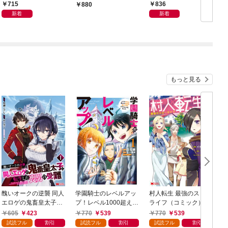
（1）
715
836
880
新着
新着
もっと見る
醜いオークの逆襲 同人
学園騎士のレベルアッ
村人転生 最強のスロー
エロゲの鬼畜皇太子に
プ！レベル1000超えの
ライフ（コミック） 1
転生した喪男の受難
転生者、落ちこぼれク
605
423
770
539
770
539
（コミック） 1
ラスに入学。そして、
試読フル
割引
試読フル
割引
試読フル
割引