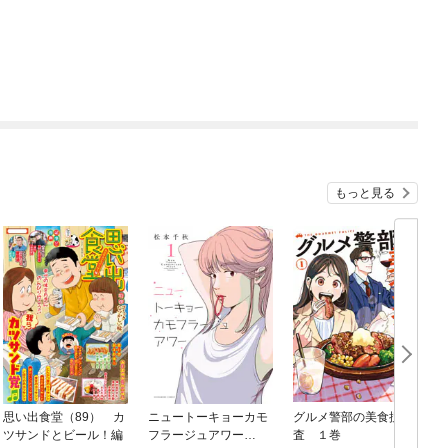
もっと見る
思い出食堂（89） カ
ニュートーキョーカモ
グルメ警部の美食捜
ツサンドとビール！編
フラージュアワー
査 １巻