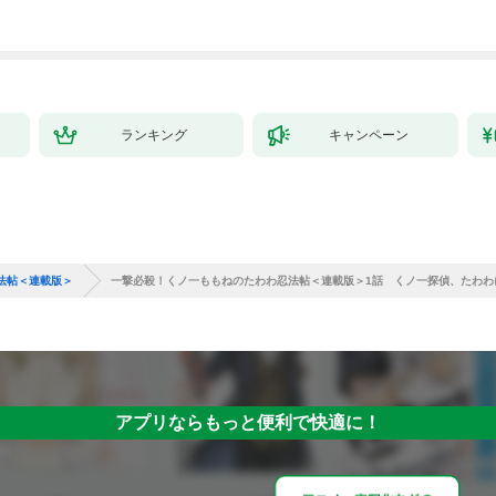
ミック） 1
ランキング
キャンペーン
法帖＜連載版＞
一撃必殺！くノ一ももねのたわわ忍法帖＜連載版＞1話 くノ一探偵、たわわ
アプリならもっと便利で快適に！