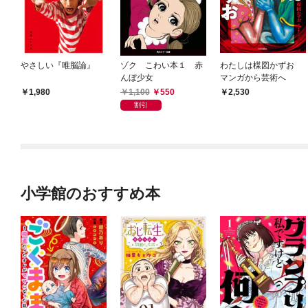
やさしい『唯脳論』
ゾク こわい本１ 赤
わたしは楳図かずお
んぼ少女
マンガから芸術へ
1,100
550
1,980
2,530
割引
小学館のおすすめ本