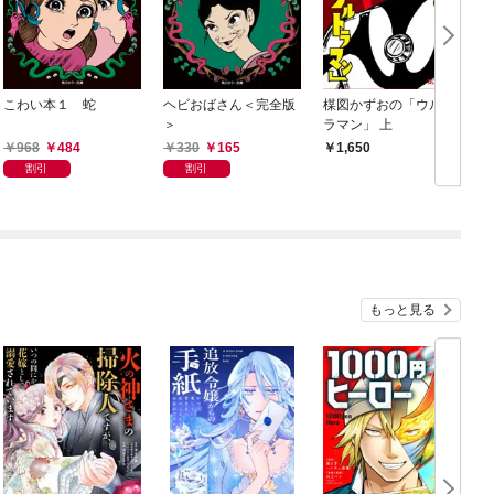
こわい本１ 蛇
ヘビおばさん＜完全版
楳図かずおの「ウルト
怪
＞
ラマン」 上
9
968
484
330
165
1,650
割引
割引
もっと見る