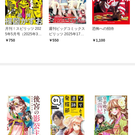
月刊！スピリッツ 202
週刊ビッグコミックス
恐怖への招待
5年5月号（2025年3月
ピリッツ 2025年17号
27日発売号）
【デジタル版限定グラ
750
550
1,100
ビア増量｢わーす
た」】（2025年3月24
日発売）