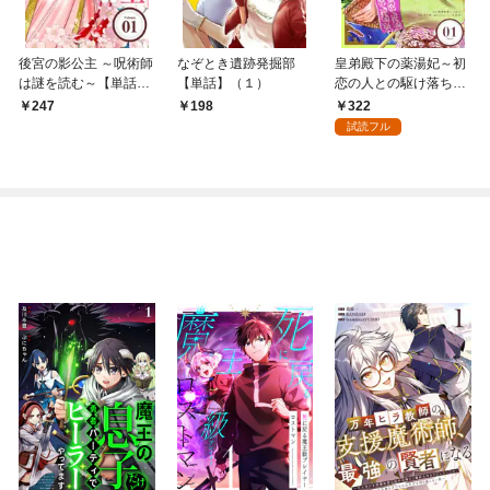
後宮の影公主 ～呪術師
なぞとき遺跡発掘部
皇弟殿下の薬湯妃～初
は謎を読む～【単話】
【単話】（１）
恋の人との駆け落ち先
（１）
は後宮でした～【単
322
247
198
話】（１）
試読フル