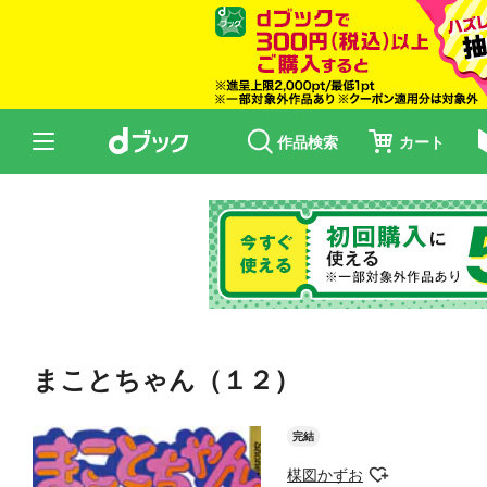
作品検索
カート
まことちゃん（１２）
完結
楳図かずお