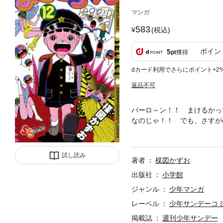
マンガ
583
(税込)
ポイン
5
pt
獲得
dカード利用でさらにポイント+2
返品不可
バーロ～ン！！ まけるかっ
なのじゃ！！ でも、さすが
かり応援してくなはれ！！
試し読み
著者
楳図かずお
出版社
小学館
ジャンル
少年マンガ
レーベル
少年サンデーコ
掲載誌
週刊少年サンデー