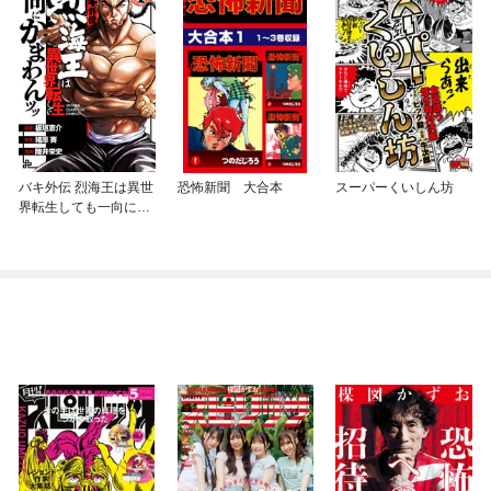
バキ外伝 烈海王は異世
恐怖新聞 大合本
スーパーくいしん坊
界転生しても一向にか
まわんッッ