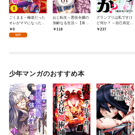
ごくまま～極道だった
おじ転生～悪役令嬢の
グランプリは私ですけ
オレがママになった話
加齢なる生活～【単
ど何か？ ～自己肯定モ
～【単話】（１）
話】（１）
ンスターのミスコン無
0
118
237
双～【単話】（１）
無料
少年マンガのおすすめ本