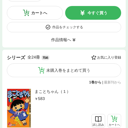
カートへ
今すぐ買う
作品をチェックする
作品情報へ
全24冊
シリーズ
お気に入り登録
完結
未購入巻をまとめて買う
1巻から
|
最新刊から
まことちゃん（１）
583
試し読み
カートへ