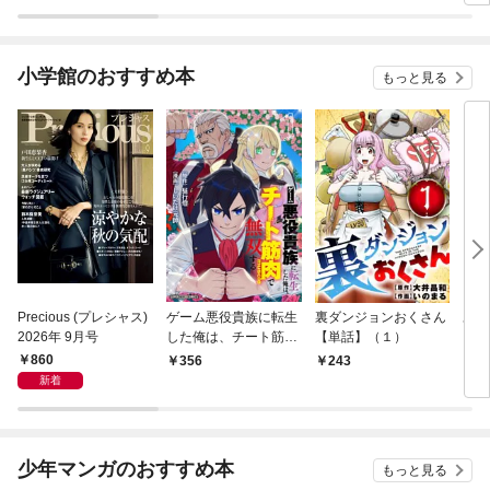
小学館のおすすめ本
もっと見る
Precious (プレシャス)
ゲーム悪役貴族に転生
裏ダンジョンおくさん
あや
2026年 9月号
した俺は、チート筋肉
【単話】（１）
し夫
で無双する【単話】
倉で
860
356
243
1
（１）
る～
新着
少年マンガのおすすめ本
もっと見る