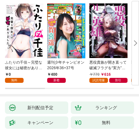
ふたりの千佳～完璧な
週刊少年チャンピオン
悪役貴族が開き直って
弱虫
彼女には秘密がありま
2026年36+37号
破滅フラグを“実力”で
IKE
した(1)
叩き折っていたら、い
0
400
770
616
6
つの間にかヒロイン達
無料
新着
試読増量
割引
試
から英雄視されるよう
になった件（コミッ
ク） 1巻
新刊配信予定
ランキング
キャンペーン
無料