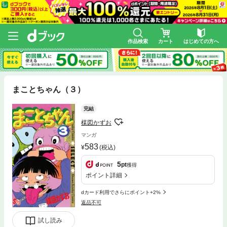
作品検索
カート
はじめての方へ
まことちゃん（３）
完結
楳図かずお
マンガ
583
(税込)
5
pt
獲得
ポイント詳細
dカード利用でさらにポイント+2%
返品不可
試し読み