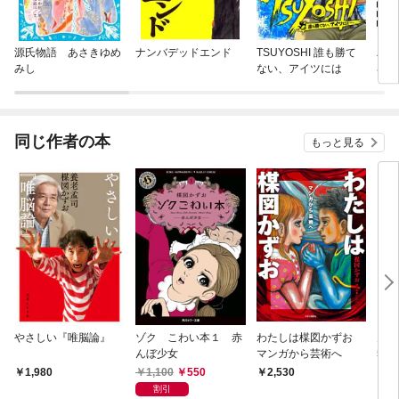
源氏物語 あさきゆめ
ナンバデッドエンド
TSUYOSHI 誰も勝て
バキ
みし
ない、アイツには
界転
まわ
同じ作者の本
もっと見る
やさしい『唯脳論』
ゾク こわい本１ 赤
わたしは楳図かずお
月刊
んぼ少女
マンガから芸術へ
5年
27
1,100
550
1,980
2,530
7
割引