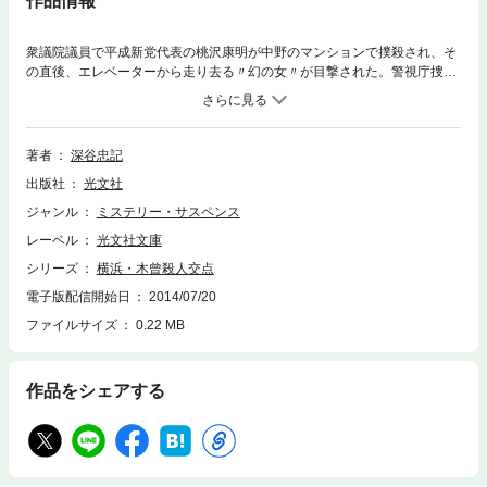
作品情報
衆議院議員で平成新党代表の桃沢康明が中野のマンションで撲殺され、そ
の直後、エレベーターから走り去る〃幻の女〃が目撃された。警視庁捜査
一課警部補・宇津木冬彦は女の正体を追うが捜査は難航した。８カ月後、
東京・八王子で毒殺事件が発生。代議士殺人事件と八王子の事件との接点
に再び幻の女の影が！ 意表を突く展開、驚愕の結末！ 本格推理の真骨
頂！（『東京・上海二重交点の謎』改題）
著者
深谷忠記
出版社
光文社
ジャンル
ミステリー・サスペンス
レーベル
光文社文庫
シリーズ
横浜・木曾殺人交点
電子版配信開始日
2014/07/20
ファイルサイズ
0.22 MB
作品をシェアする