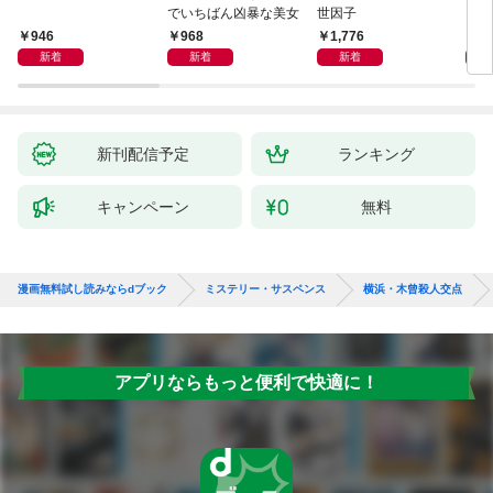
でいちばん凶暴な美女
世因子
946
968
1,776
1,
新着
新着
新着
新刊配信予定
ランキング
キャンペーン
無料
漫画無料試し読みならdブック
ミステリー・サスペンス
横浜・木曾殺人交点
アプリならもっと便利で快適に！