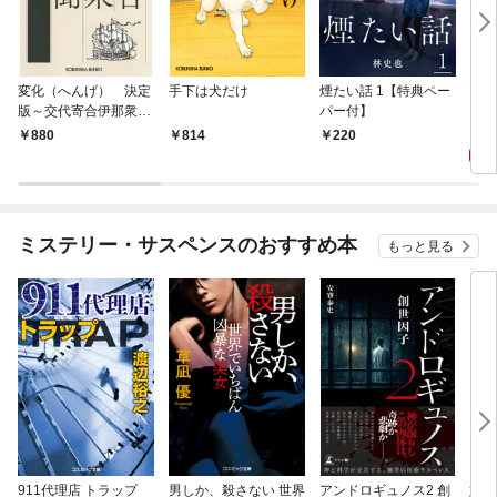
変化（へんげ） 決定
手下は犬だけ
煙たい話 1【特典ペー
マリ
版～交代寄合伊那衆異
パー付】
聞（1）～
1,
880
814
220
ミステリー・サスペンスのおすすめ本
もっと見る
911代理店 トラップ
男しか、殺さない 世界
アンドロギュノス2 創
姐御