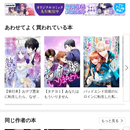
あわせてよく買われている本
【単行本】おデブ悪女
【タテヨミ】あなたは
バッドエンド目前のヒ
【タ
に転生したら、なぜか
もういりません
ロインに転生した私、
リ〜
ラスボス王子様に執着
今世では恋愛するつも
されています
りがチートな兄が離し
てくれません！？@C
OMIC
同じ作者の本
もっと見る