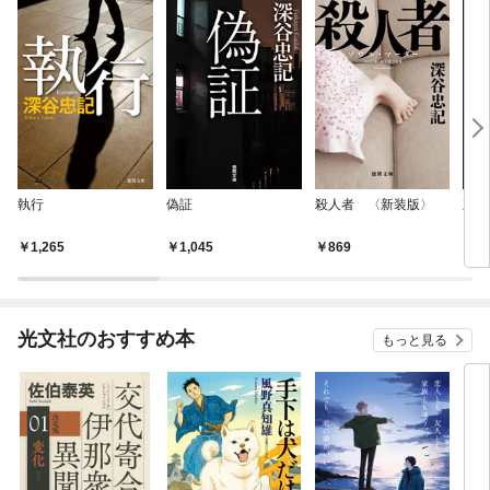
執行
偽証
殺人者 〈新装版〉
立証
1,265
1,045
869
8
光文社のおすすめ本
もっと見る