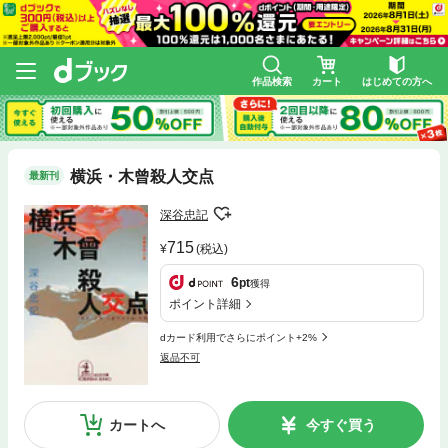
作品検索
カート
はじめての方へ
横浜・木曾殺人交点
最新刊
深谷忠記
715
(税込)
6
pt
獲得
ポイント詳細
dカード利用でさらにポイント+2%
返品不可
カートへ
今すぐ買う