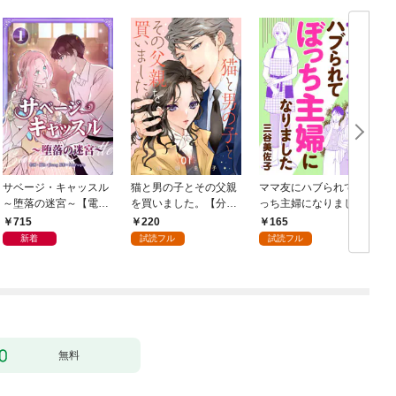
サベージ・キャッスル
猫と男の子とその父親
ママ友にハブられてぼ
～堕落の迷宮～【電子
を買いました。【分冊
っち主婦になりました
単行本版】 第1巻
版】 1
【分冊版】 1
1
715
220
165
新着
試読フル
試読フル
無料