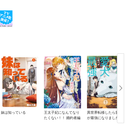
妹は知っている
王太子妃になんてなり
異世界転移したら愛犬
たくない！！ 婚約者編
が最強になりました ～
シルバーフェンリルと
俺が異世界暮らしを始