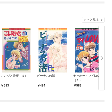
めたら～ THE COMIC
もっと見る
こいびと診断（１）
ビーナスの渚
ヤッホー・マイLove
（１）
583
484
583