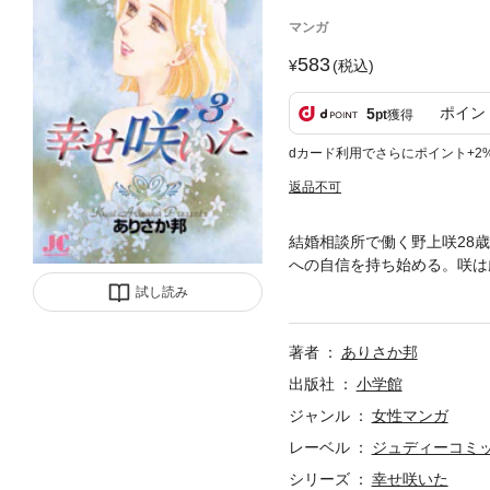
マンガ
583
(税込)
ポイン
5
pt
獲得
dカード利用でさらにポイント+2
返品不可
結婚相談所で働く野上咲28
への自信を持ち始める。咲は
愛されることから遠ざかって
試し読み
著者
ありさか邦
出版社
小学館
ジャンル
女性マンガ
レーベル
ジュディーコミ
シリーズ
幸せ咲いた