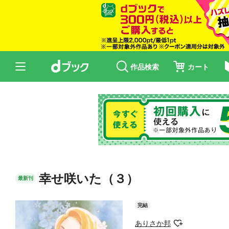
作品検索
カート
幸せ咲いた（３）
最新刊
完結
ありさか邦