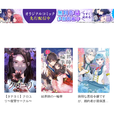
【タテヨミ】クロユ
結界師の一輪華
病弱な悪役令嬢です
リ〜復讐サークル〜
が、婚約者が過保護す
ぎて逃げ出したい(私た
ち犬猿の仲でしたよ