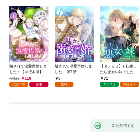
騙されて溺愛再婚しま
騙されて溺愛再婚しま
【タテヨミ】1.転生し
した！【単行本版】 1
した！ 第1話
たら悪女の妹でした
巻
825
110
0
71
試読フル
割引
無料
タテヨミ
試読フル
新刊配信予定