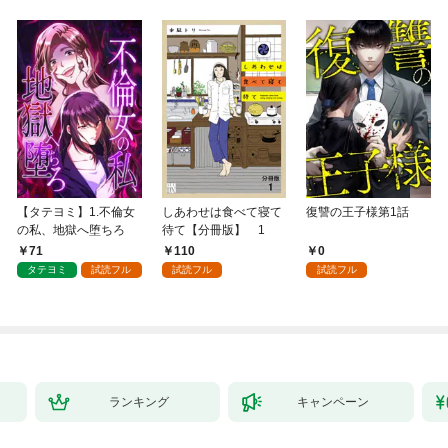
【タテヨミ】1.不倫女
しあわせは食べて寝て
復讐の王子様第1話
の私、地獄へ堕ちろ
待て【分冊版】 1
71
110
0
タテヨミ
試読フル
試読フル
試読フル
ランキング
キャンペーン