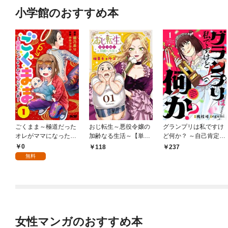
小学館のおすすめ本
ごくまま～極道だった
おじ転生～悪役令嬢の
グランプリは私ですけ
オレがママになった話
加齢なる生活～【単
ど何か？ ～自己肯定モ
～【単話】（１）
話】（１）
ンスターのミスコン無
0
118
237
双～【単話】（１）
無料
女性マンガのおすすめ本