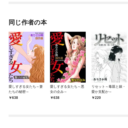
てくれません！？@C
OMIC
同じ作者の本
愛しすぎる女たち～妻
愛しすぎる女たち～悪
リセット～毒親と娘・
たちの秘密～
女の企み～
愛か支配か～
638
638
220