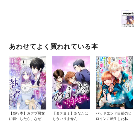
あわせてよく買われている本
【単行本】おデブ悪女
【タテヨミ】あなたは
バッドエンド目前のヒ
に転生したら、なぜか
もういりません
ロインに転生した私、
ラスボス王子様に執着
今世では恋愛するつも
されています
りがチートな兄が離し