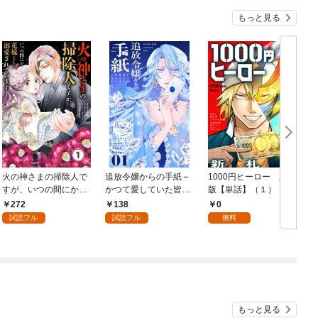
もっと見る
火の神さまの掃除人で
追放令嬢からの手紙～
1000円ヒーロー 新札
D
すが、いつの間にか花
かつて愛していた皆さ
版【単話】（１）
9
嫁として溺愛されてい
まへ 私のことなどお忘
272
138
0
ます【単話】（１）
れですか？～【単話】
試読フル
試読フル
無料
（１）
もっと見る