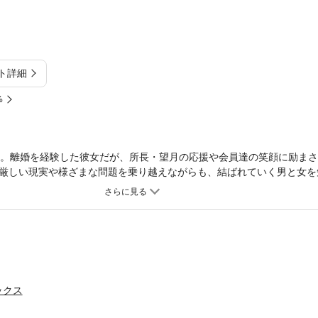
ト詳細
%
歳。離婚を経験した彼女だが、所長・望月の応援や会員達の笑顔に励ま
厳しい現実や様ざまな問題を乗り越えながらも、結ばれていく男と女を
いた彼女が見つけた答えとは…。感動の完結巻。
ックス