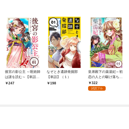
後宮の影公主 ～呪術師
なぞとき遺跡発掘部
皇弟殿下の薬湯妃～初
は謎を読む～【単話】
【単話】（１）
恋の人との駆け落ち先
（１）
は後宮でした～【単
322
247
198
話】（１）
試読フル