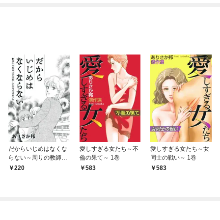
ね！？)
だからいじめはなくな
愛しすぎる女たち～不
愛しすぎる女たち～女
らない～周りの教師は
倫の果て～ 1巻
同士の戦い～ 1巻
全員敵…学校内の同僚
220
583
583
いびり 1巻