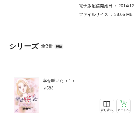
電子版配信開始日
2014/12
ファイルサイズ
38.05 MB
シリーズ
全3冊
完結
幸せ咲いた（１）
583
試し読み
カートへ