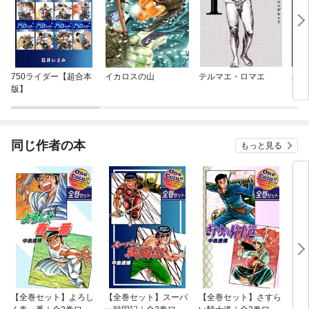
750ライダー【超合本
イカロスの山
テルマエ・ロマエ
JIH
版】
同じ作者の本
もっと見る
【全巻セット】よろし
【全巻セット】スーパ
【全巻セット】さすら
【全