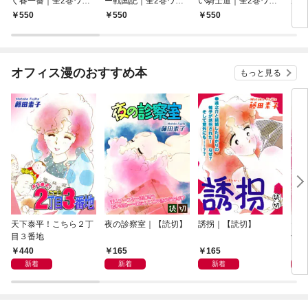
く春一番｜全2巻ワン
ー戦国記｜全2巻ワン
い騎士道｜全2巻ワン
ルの
コイン！！
コイン！！
コイン！！
イン
550
550
550
5
オフィス漫のおすすめ本
もっと見る
天下泰平！こちら２丁
夜の診察室｜【読切】
誘拐｜【読切】
テレ
目３番地
切】
440
165
165
1
新着
新着
新着