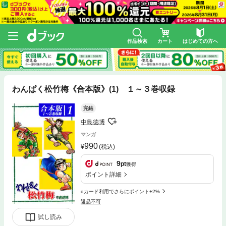
作品検索
カート
はじめての方へ
わんぱく松竹梅《合本版》(1) １～３巻収録
完結
中島徳博
マンガ
990
(税込)
9
pt
獲得
ポイント詳細
dカード利用でさらにポイント+2%
返品不可
試し読み