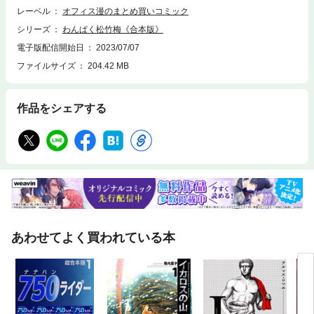
いたタネは自分で刈らなきゃ男がたたねえだろ！ こんな熱い小学生がい
レーベル
オフィス漫のまとめ買いコミック
るのか！ 中島徳博先生がお贈りする、大興奮の熱き男のヒューマンドラ
マの傑作、合本版：第１巻（全２巻）！ ※単巻、他合本シリーズとの重
シリーズ
わんぱく松竹梅《合本版》
複購入にご注意ください※
電子版配信開始日
2023/07/07
ファイルサイズ
204.42 MB
作品をシェアする
あわせてよく買われている本