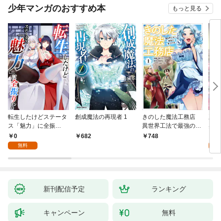
少年マンガのおすすめ本
もっと見る
転生したけどステータ
創成魔法の再現者 1
きのした魔法工務店
王位
ス「魅力」に全振
異世界工法で最強の家
兆候
り！？(1)
づくりを（コミック）
入れ
0
0
682
748
１
る。
無料
新刊配信予定
ランキング
キャンペーン
無料