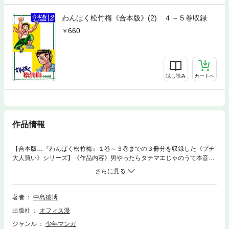
わんぱく松竹梅《合本版》(2) ４～５巻収録
660
試し読み
カートへ
作品情報
【合本版…『わんぱく松竹梅』１巻～３巻までの３冊分を収録した《プチ
大人買い》シリーズ】《作品内容》男やったらタテマエじゃのうて本音で
勝負打てや！ ここは大阪千里が丘。千里太閤小学校に通う５年生がい
た。気は優しく力持ち、曲がったことが大嫌いな硬派な番長・梅田雷蔵
だ！ 登校中、水牛に乗った六法全書を音読する少年は、女教師が男子生
徒に暴行される現場を目撃し、コレを撃退！ 名を日向太郎！ 彼もまた
著者
中島徳博
同じ小学校に通うことになる転校生であった。お礼参りにきた男子生徒た
出版社
オフィス漫
ちは太閤小学校を壊滅させるが、雷蔵とその親友・明珍あかりそして日向
太郎はコレを見事迎撃！ 大人がやらないなら俺たちがやる！ 自分でま
ジャンル
少年マンガ