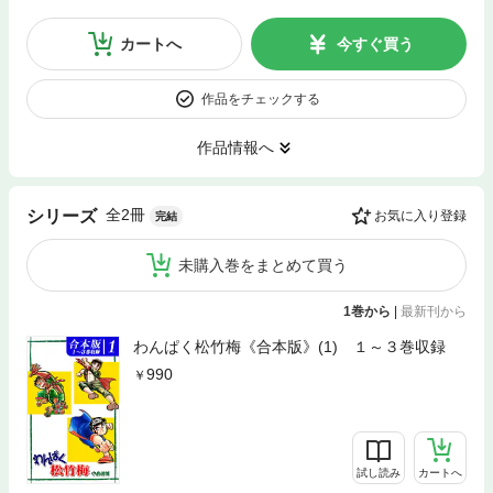
カートへ
今すぐ買う
作品をチェックする
作品情報へ
全2冊
シリーズ
お気に入り登録
完結
未購入巻をまとめて買う
1巻から
|
最新刊から
わんぱく松竹梅《合本版》(1) １～３巻収録
990
試し読み
カートへ