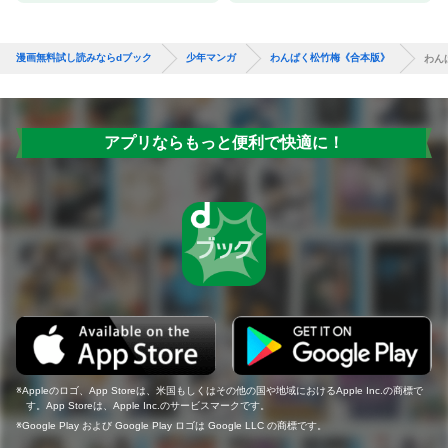
漫画無料試し読みならdブック
少年マンガ
わんぱく松竹梅《合本版》
わん
アプリならもっと便利で快適に！
Appleのロゴ、App Storeは、米国もしくはその他の国や地域におけるApple Inc.の商標で
す。App Storeは、Apple Inc.のサービスマークです。
Google Play および Google Play ロゴは Google LLC の商標です。