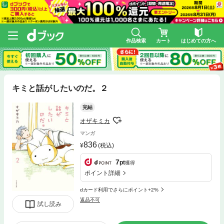
作品検索
カート
はじめての方へ
キミと話がしたいのだ。２
完結
オザキミカ
マンガ
836
(税込)
7
pt
獲得
ポイント詳細
dカード利用でさらにポイント+2%
返品不可
試し読み