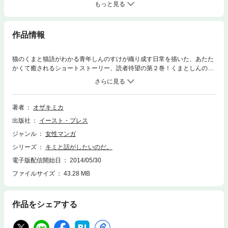
もっと見る
作品情報
猫のくまと猫語がわかる青年しんのすけが織り成す日常を描いた、あたた
かくて癒されるショートストーリー、読者待望の第２巻！くまとしんのす
けのほか、ご近所商店街の猫たちとその飼い主のエピソードなど、登場人
物の背景がより深く語られるファン必読の描き下ろしも充実！
著者
オザキミカ
出版社
イースト・プレス
ジャンル
女性マンガ
シリーズ
キミと話がしたいのだ。
電子版配信開始日
2014/05/30
ファイルサイズ
43.28 MB
作品をシェアする