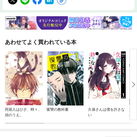
あわせてよく買われている本
同居人はひざ、時々、
復讐の教科書
久保さんは僕を許さな
奴隷
頭のうえ。
い
隷、
き～