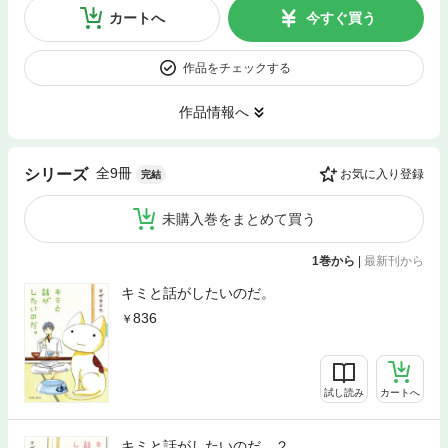
カートへ
今すぐ買う
作品をチェックする
作品情報へ
全9冊
シリーズ
お気に入り登録
完結
未購入巻をまとめて買う
1巻から
|
最新刊から
キミと話がしたいのだ。
836
試し読み
カートへ
キミと話がしたいのだ。２