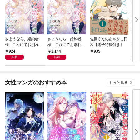
さようなら、婚約者
さようなら、婚約者
佐橋くんのあやかし日
片思
様。これにてお別れい
様。これにてお別れい
和【電子特典付き】
眠術
たしましょう
たしましょう【電子書
最愛
924
1,144
8
935
籍特装版】
をぶ
新着
新着
女性マンガのおすすめ本
もっと見る