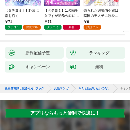
【タテヨミ】1.野茨は
【タテヨミ】1.欠陥聖
売られた辺境伯令嬢は
千鶴
霜を抱く
女ですが絶倫公爵にす
隣国の王太子に溺愛さ
に一
がられています
れる 1
【分
71
71
0
0
家の
タテヨミ
試読フル
タテヨミ
新着
試読フル
新刊配信予定
ランキング
キャンペーン
無料
漫画無料試し読みならdブック
女性マンガ
キミと話がしたいのだ。
キミと
アプリならもっと便利で快適に！