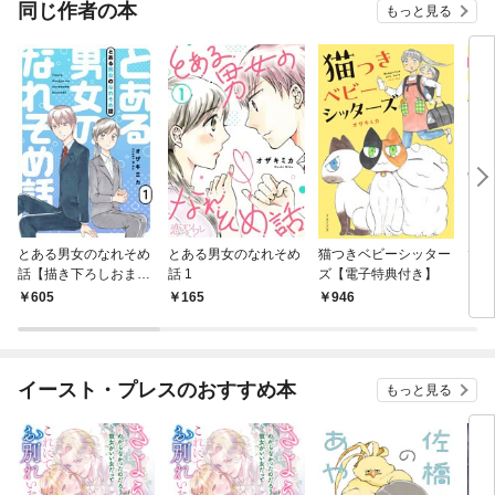
同じ作者の本
もっと見る
とある男女のなれそめ
とある男女のなれそめ
猫つきベビーシッター
でか
話【描き下ろしおまけ
話 1
ズ【電子特典付き】
1
付き特装版】 1
605
165
946
1
イースト・プレスのおすすめ本
もっと見る