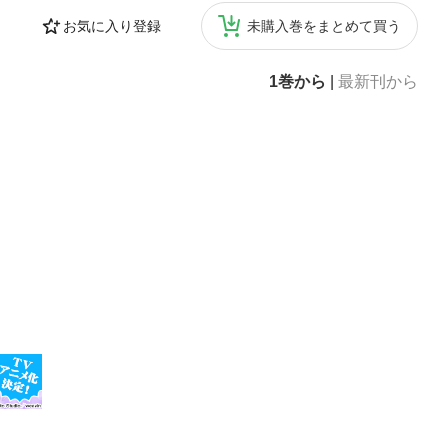
お気に入り登録
未購入巻をまとめて買う
1巻から
|
最新刊から