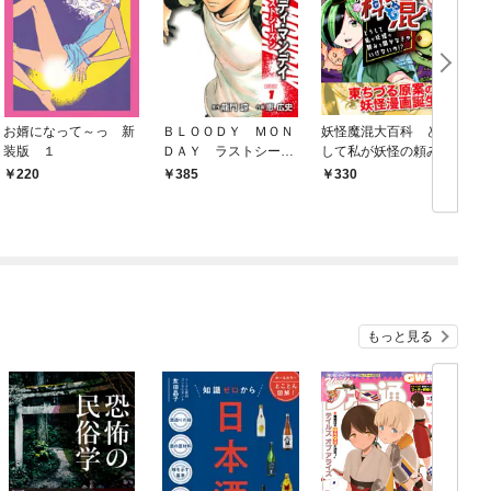
お婿になって～っ 新
ＢＬＯＯＤＹ ＭＯＮ
妖怪魔混大百科 どう
装版 １
ＤＡＹ ラストシーズ
して私が妖怪の頼みを
ン 新装版 １
聞かなきゃいけない
220
385
330
の！？ 第一話 火取
り魔の怪
もっと見る