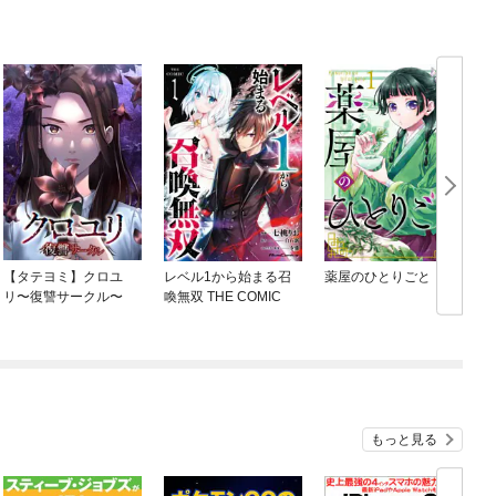
【タテヨミ】クロユ
レベル1から始まる召
薬屋のひとりごと
リ〜復讐サークル〜
喚無双 THE COMIC
もっと見る