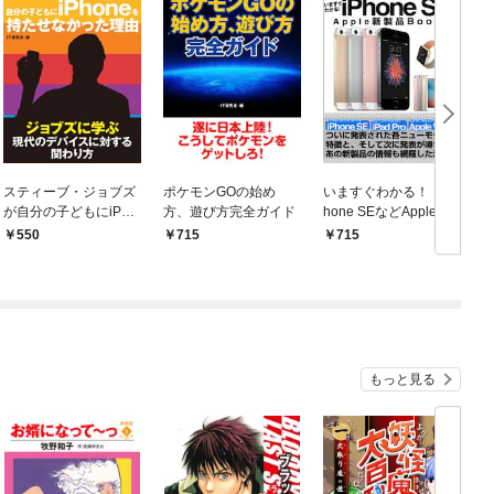
スティーブ・ジョブズ
ポケモンGOの始め
いますぐわかる！ iP
が自分の子どもにiPho
方、遊び方完全ガイド
hone SEなどApple新
ー
neを持たせなかった理
製品Book！
550
715
715
由
もっと見る