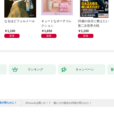
なるほどフェルメール
キュートなポーチコレ
20歳の自分に教えたい
クション
第二次世界大戦
1,100
1,650
1,100
新着
新着
新着
ランキング
キャンペーン
内容が明らかに！
iPhone6は買いか！？ 遂にその進化の内容が明らかに！