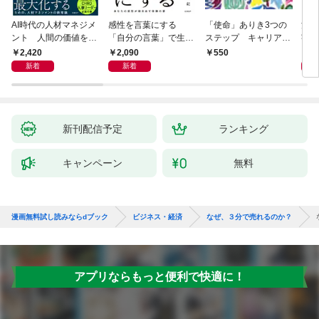
AI時代の人材マネジメ
感性を言葉にする
「使命」ありき3つの
決定
ント 人間の価値を最
「自分の言葉」で生き
ステップ キャリアの
字入
大化する条件
るための教科書
成功とは何か
１画
2,420
2,090
1,
550
「言
新着
新着
ト」
新刊配信予定
ランキング
キャンペーン
無料
漫画無料試し読みならdブック
ビジネス・経済
なぜ、３分で売れるのか？
アプリならもっと便利で快適に！