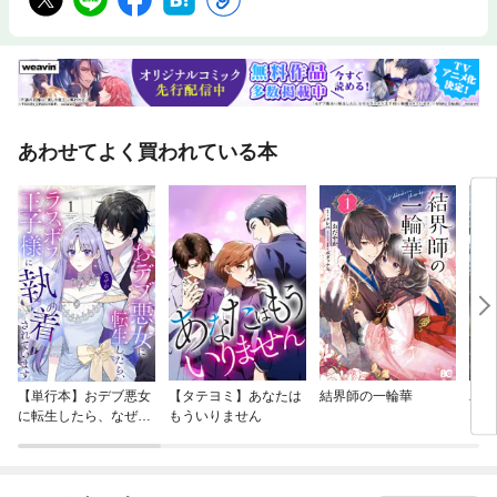
あわせてよく買われている本
【単行本】おデブ悪女
【タテヨミ】あなたは
結界師の一輪華
バッ
に転生したら、なぜか
もういりません
ロイ
ラスボス王子様に執着
今世
されています
りが
てく
OMI