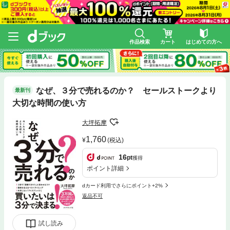
作品検索
カート
はじめての方へ
なぜ、３分で売れるのか？ セールストークより
最新刊
大切な時間の使い方
大坪拓摩
1,760
(税込)
16
pt
獲得
ポイント詳細
dカード利用でさらにポイント+2%
返品不可
試し読み