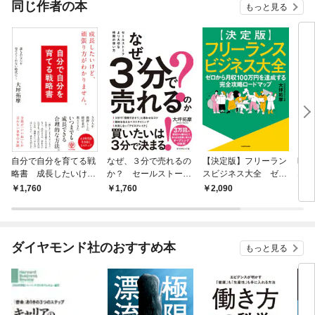
同じ作者の本
もっと見る
自分で自分を育てる戦
なぜ、３分で売れるの
【決定版】フリーラン
時短
略書 成長したいけ
か？ セールストーク
スビジネス大全 ゼロ
ネス
ど、頑張り方がわかり
より大切な時間の使い
から月収100万円を達
1,760
1,760
2,090
1,
ません。
方
成する完全攻略ロード
マップ
ダイヤモンド社のおすすめ本
もっと見る