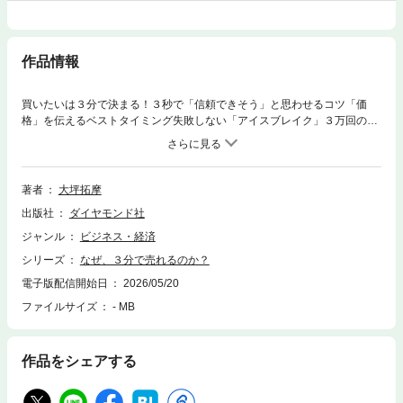
作品情報
買いたいは３分で決まる！３秒で「信頼できそう」と思わせるコツ「価
格」を伝えるベストタイミング失敗しない「アイスブレイク」３万回の商
談から導き出したあらゆる営業に使える「オープニングの鉄則」
著者
大坪拓摩
出版社
ダイヤモンド社
ジャンル
ビジネス・経済
シリーズ
なぜ、３分で売れるのか？
電子版配信開始日
2026/05/20
ファイルサイズ
- MB
作品をシェアする