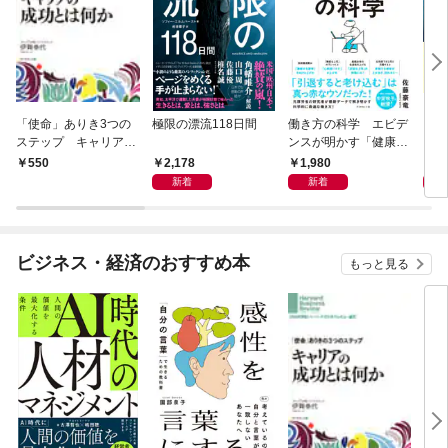
「使命」ありき3つの
極限の漂流118日間
働き方の科学 エビデ
この
ステップ キャリアの
ンスが明かす「健康」
成功とは何か
も「生産性」も手に入
2,178
1,980
1,
550
れる方法
新着
新着
ビジネス・経済のおすすめ本
もっと見る