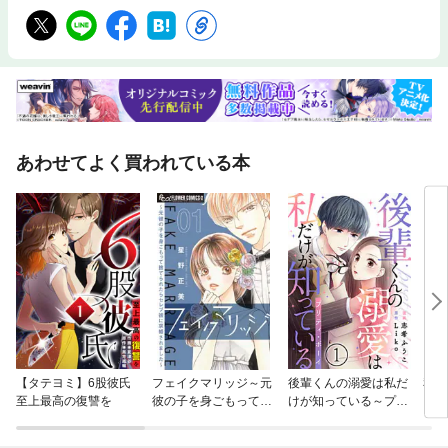
あわせてよく買われている本
【タテヨミ】6股彼氏
フェイクマリッジ～元
後輩くんの溺愛は私だ
私た
至上最高の復讐を
彼の子を身ごもって捨
けが知っている～プリ
る
てられたらセレブ彼に
ティ・ボーイ～
求婚されました～【マ