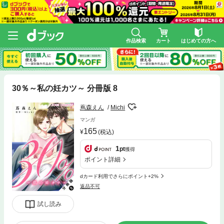
作品検索
カート
はじめての方へ
30％～私の妊カツ～ 分冊版 8
蔦森えん
Michi
マンガ
165
(税込)
1
pt
獲得
ポイント詳細
dカード利用でさらにポイント+2%
返品不可
試し読み