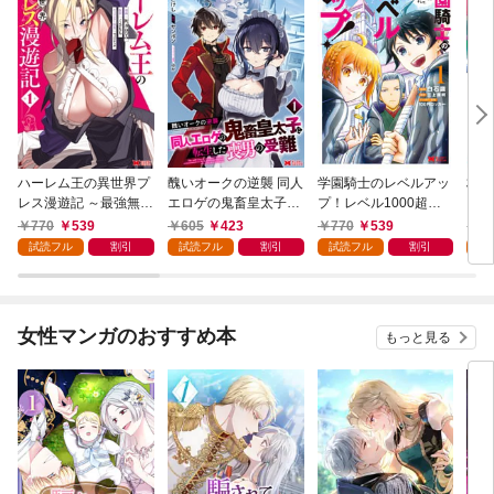
ハーレム王の異世界プ
醜いオークの逆襲 同人
学園騎士のレベルアッ
村人
レス漫遊記 ～最強無双
エロゲの鬼畜皇太子に
プ！レベル1000超え
ライ
のおじさんはあらゆる
転生した喪男の受難
の転生者、落ちこぼれ
770
539
605
423
770
539
7
種族を嫁にする～（コ
（コミック） 1
クラスに入学。そし
試読フル
割引
試読フル
割引
試読フル
割引
試
ミック） 1
て、（コミック） 1
女性マンガのおすすめ本
もっと見る