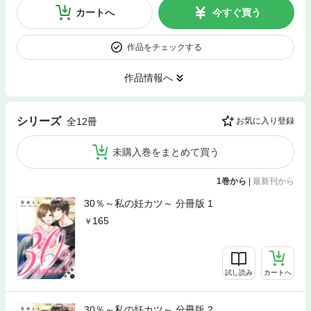
カートへ
今すぐ買う
作品をチェックする
作品情報へ
シリーズ
全12冊
お気に入り登録
未購入巻をまとめて買う
1巻から
|
最新刊から
30％～私の妊カツ～ 分冊版 1
165
試し読み
カートへ
30％～私の妊カツ～ 分冊版 2