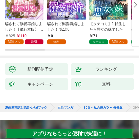
騙されて溺愛再婚しま
騙されて溺愛再婚しま
【タテヨミ】1.転生し
【タ
した！【単行本版】 1
した！ 第1話
たら悪女の妹でした
の私
巻
825
110
0
71
7
試読フル
割引
無料
タテヨミ
試読フル
タ
新刊配信予定
ランキング
キャンペーン
無料
漫画無料試し読みならdブック
女性マンガ
30％～私の妊カツ～ 分冊版
30
アプリならもっと便利で快適に！