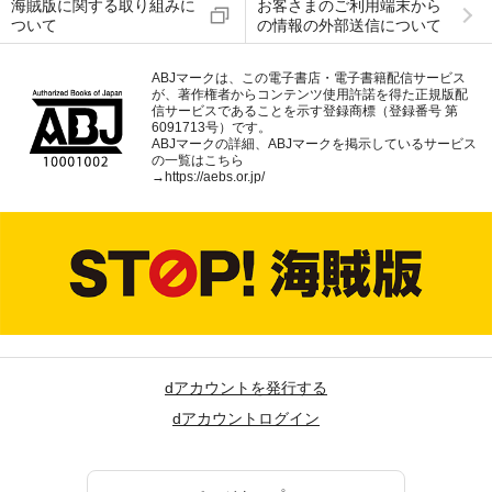
海賊版に関する取り組みに
お客さまのご利用端末から
ついて
の情報の外部送信について
ABJマークは、この電子書店・電子書籍配信サービス
が、著作権者からコンテンツ使用許諾を得た正規版配
信サービスであることを示す登録商標（登録番号 第
6091713号）です。
ABJマークの詳細、ABJマークを掲示しているサービス
の一覧はこちら
→
https://aebs.or.jp/
dアカウントを発行する
dアカウントログイン