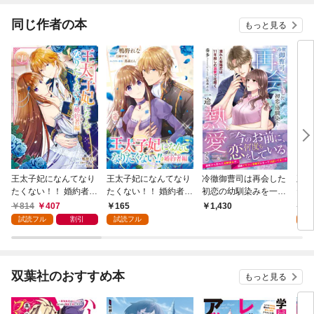
イクロ】
同じ作者の本
もっと見る
王太子妃になんてなり
王太子妃になんてなり
冷徹御曹司は再会した
王太
たくない！！ 婚約者
たくない！！ 婚約者
初恋の幼馴染みを一途
たく
編: 1【電子限定描き下
編 【連載版】: 1
に熱愛する～濡れた紫
814
407
165
1,
1,430
ろしマンガ付き】
陽花は11年越しの溺愛
試読フル
割引
試読フル
試
で花開く～
双葉社のおすすめ本
もっと見る