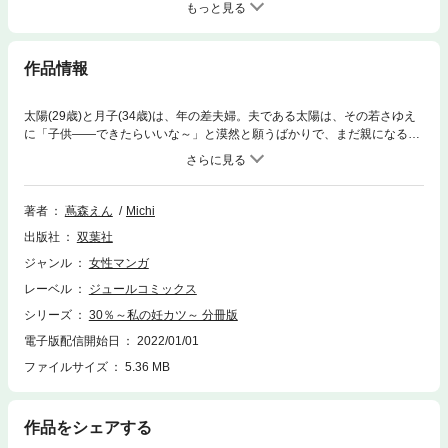
もっと見る
作品情報
太陽(29歳)と月子(34歳)は、年の差夫婦。夫である太陽は、その若さゆえ
に「子供――できたらいいな～」と漠然と願うばかりで、まだ親になるイ
メージはできていない。月子は、そんな若い旦那に気兼ねするかのよう
に、この問題とうまく向き合えないでいた。――――ただ、34歳になった
月子には、「大好きな人と、二人の子供を育てたい！」という想いが、日
増しに強くなっている。そんなある日、月子の同級生である希(のぞみ)
著者
蔦森えん
Michi
が、超未熟児を早産したことで、月子の心中は一気に穏やかではなくな
出版社
双葉社
る。「30代の自然妊娠の確率は30％しかない!?」「35歳までに妊娠しない
と――!?」「体外受精ってこんなにお金がかかるの!?」など、将来的に子
ジャンル
女性マンガ
供が欲しいと願う―――すべての女性に捧げる、妊活コミック！
レーベル
ジュールコミックス
シリーズ
30％～私の妊カツ～ 分冊版
電子版配信開始日
2022/01/01
ファイルサイズ
5.36 MB
作品をシェアする