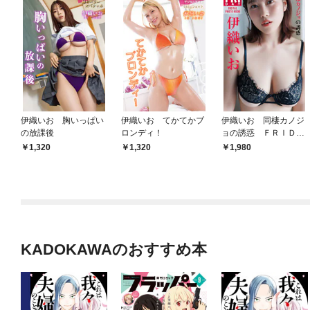
伊織いお 胸いっぱい
伊織いお てかてかブ
伊織いお 同棲カノジ
の放課後
ロンディ！
ョの誘惑 ＦＲＩＤＡ
Ｙデジタル写真集
1,320
1,320
1,980
KADOKAWAのおすすめ本