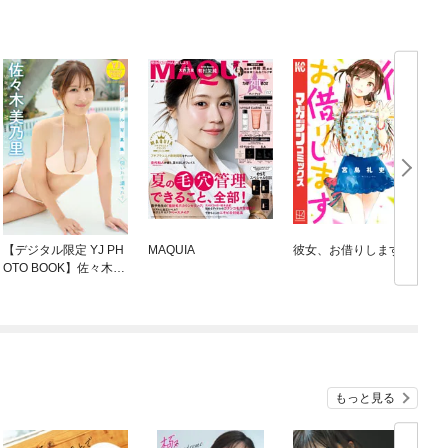
【デジタル限定 YJ PH
MAQUIA
彼女、お借りします
OTO BOOK】佐々木美
乃里写真集「引いたり
満ちたり」
もっと見る