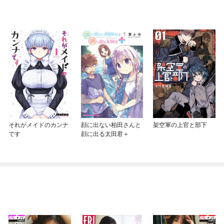
それがメイドのカンナ
顔に出ない柏田さんと
架空軍の上官と部下
です
顔に出る太田君＋