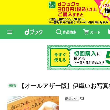
作品検索
カート
【オールアザー版】伊織いお写真
最新刊
伊織いお