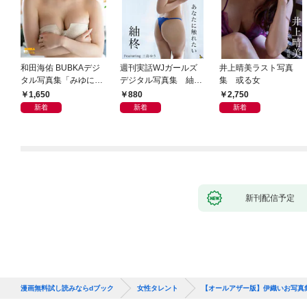
和田海佑 BUBKAデジ
週刊実話WJガールズ
井上晴美ラスト写真
タル写真集「みゆに夢
デジタル写真集 紬柊
集 或る女
中。」
「あなたに触れたい」
1,650
880
2,750
featuring 三島ゆう
新着
新着
新着
新刊配信予定
漫画無料試し読みならdブック
女性タレント
【オールアザー版】伊織いお写真