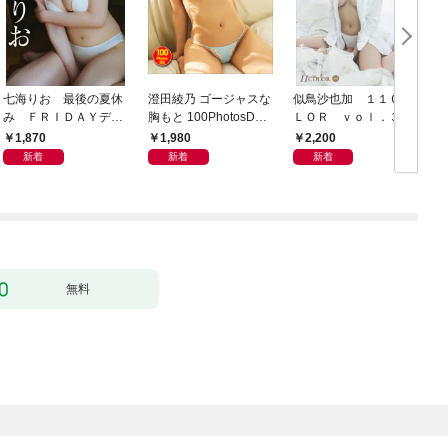
七海りお 最後の夏休
澄田綾乃 ゴージャスな
似鳥沙也加 １１ＣＯ
み ＦＲＩＤＡＹデジ
胸もと 100PhotosDX[s
ＬＯＲ ｖｏｌ．３
タル写真集
abra net e-Book]
ＦＲＩＤＡＹデジタル
1,870
1,980
2,200
写真集
新着
新着
新着
無料