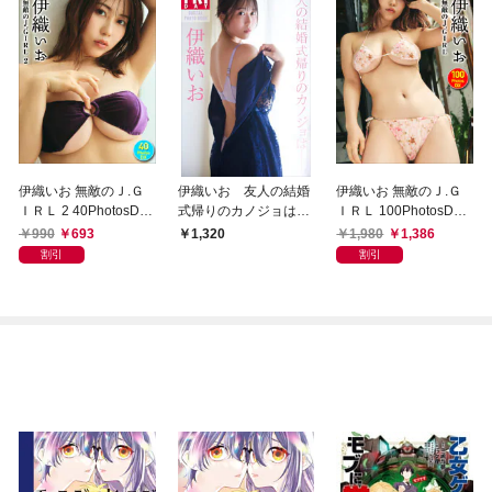
伊織いお 無敵のＪ.Ｇ
伊織いお 友人の結婚
伊織いお 無敵のＪ.Ｇ
ＩＲＬ 2 40PhotosDX
式帰りのカノジョは
ＩＲＬ 100PhotosDX[s
[sabra net e-Book]
ＦＲＩＤＡＹデジタル
abra net e-Book]
990
693
1,980
1,386
1,320
写真集
割引
割引