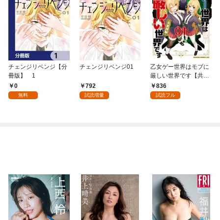
チェンジリベンジ【分
チェンジリベンジ01
乙女ゲー世界はモブに
冊版】 1
厳しい世界です【共和
国編】 ０１
0
792
836
無料
試読増量
試読フル