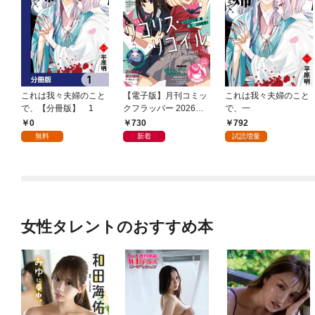
これは我々夫婦のこと
【電子版】月刊コミッ
これは我々夫婦のこと
で、【分冊版】 1
クフラッパー 2026年9
で、一
月号
0
730
792
無料
新着
試読増量
女性タレントのおすすめ本