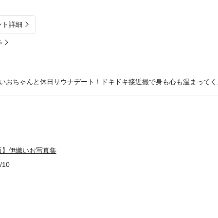
ント詳細
%
いおちゃんと休日サウナデート！ドキドキ接近撮で身も心も温まってく
版】伊織いお写真集
/10