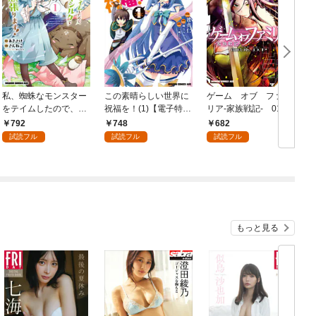
私、蜘蛛なモンスター
この素晴らしい世界に
ゲーム オブ ファミ
をテイムしたので、ス
祝福を！(1)【電子特別
リア-家族戦記- 01
パイダーシルクで裁縫
版】
792
748
682
を頑張ります！ 1
試読フル
試読フル
試読フル
もっと見る