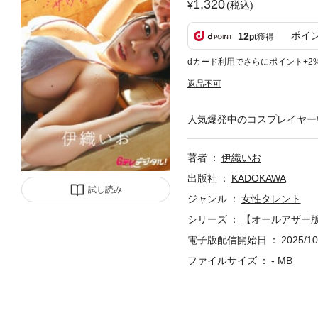
1,320
(税込)
ポイ
12
pt
獲得
dカード利用でさらにポイント+2
返品不可
人気爆発中のコスプレイヤー
著者
伊織いお
出版社
KADOKAWA
試し読み
ジャンル
女性タレント
シリーズ
【オールアザー
電子版配信開始日
2025/10
ファイルサイズ
- MB