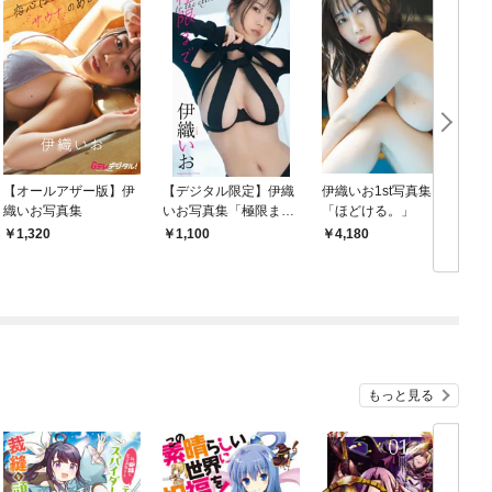
【オールアザー版】伊
【デジタル限定】伊織
伊織いお1st写真集
織いお写真集
いお写真集「極限ま
「ほどける。」
で」
1,320
1,100
4,180
もっと見る