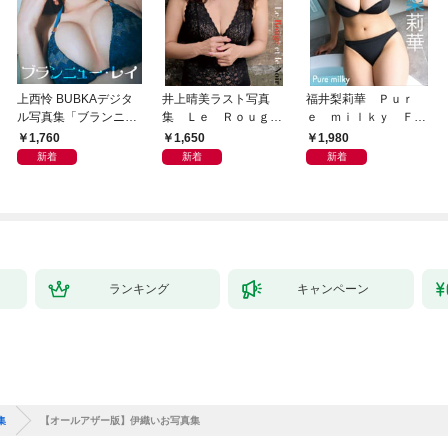
上西怜 BUBKAデジタ
井上晴美ラスト写真
福井梨莉華 Ｐｕｒ
ル写真集「ブランニュ
集 Ｌｅ Ｒｏｕｇ
ｅ ｍｉｌｋｙ ＦＲ
ー・レイ」
ｅ ｅｔ ｌｅ Ｎｏ
ＩＤＡＹデジタル写真
1,760
1,650
1,980
ｉｒ
集
新着
新着
新着
ランキング
キャンペーン
集
【オールアザー版】伊織いお写真集