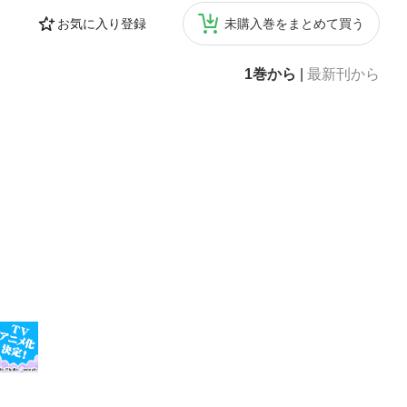
お気に入り登録
未購入巻をまとめて買う
1巻から
|
最新刊から