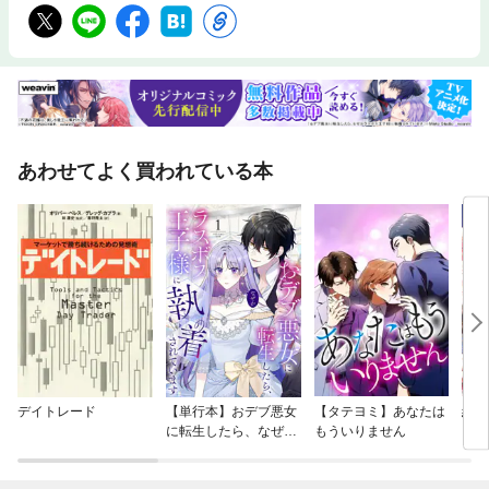
あわせてよく買われている本
デイトレード
【単行本】おデブ悪女
【タテヨミ】あなたは
結界
に転生したら、なぜか
もういりません
ラスボス王子様に執着
されています