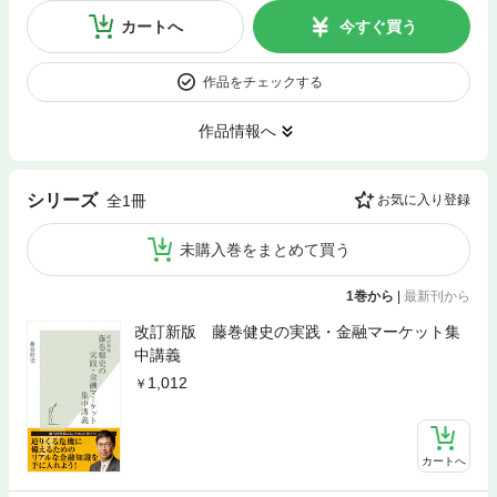
カートへ
今すぐ買う
作品をチェックする
作品情報へ
シリーズ
全1冊
お気に入り登録
未購入巻をまとめて買う
1巻から
|
最新刊から
改訂新版 藤巻健史の実践・金融マーケット集
中講義
1,012
カートへ