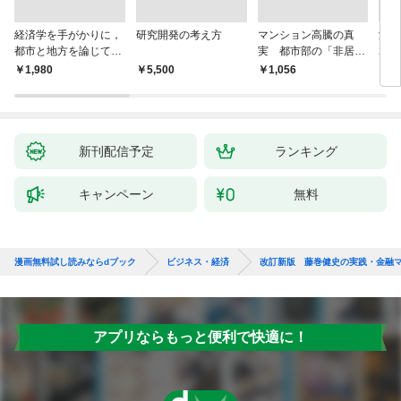
経済学を手がかりに，
研究開発の考え方
マンション高騰の真
海事
都市と地方を論じてみ
実 都市部の「非居住
20
よう
化」が街を壊す
時代
￥1,980
￥5,500
￥1,056
￥1,
邦船
新刊配信予定
ランキング
キャンペーン
無料
漫画無料試し読みならdブック
ビジネス・経済
改訂新版 藤巻健史の実践・金融
アプリならもっと便利で快適に！