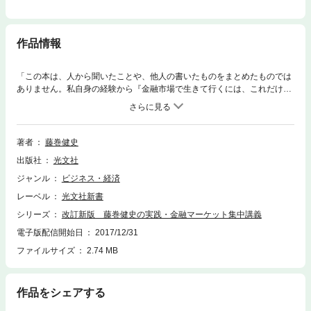
作品情報
「この本は、人から聞いたことや、他人の書いたものをまとめたものでは
ありません。私自身の経験から『金融市場で生きて行くには、これだけの
知識が必要だ、資産運用をするつもりならこれだけの知識は必要だ』と思
ったことだけを書きました」（まえがきより）――為替、先物、スワッ
プ、オプションなど、ビジネスマンから個人投資家まで、本当に使える金
融知識を、「伝説のディーラー」が伝授。データ刷新、大幅加筆の改訂
著者
藤巻健史
版！
出版社
光文社
ジャンル
ビジネス・経済
レーベル
光文社新書
シリーズ
改訂新版 藤巻健史の実践・金融マーケット集中講義
電子版配信開始日
2017/12/31
ファイルサイズ
2.74 MB
作品をシェアする