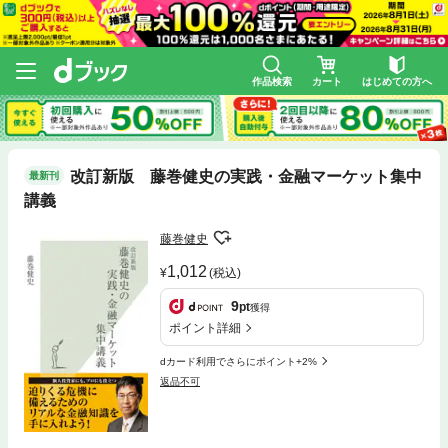
作品検索
カート
はじめての方へ
改訂新版 藤巻健史の実践・金融マーケット集中
最新刊
講義
藤巻健史
1,012
(税込)
9
pt
獲得
ポイント詳細
dカード利用でさらにポイント+2%
返品不可