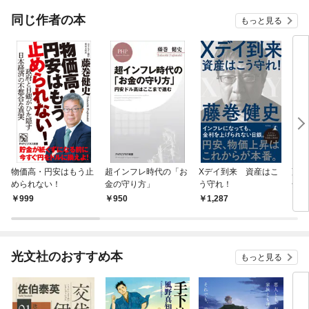
同じ作者の本
もっと見る
物価高・円安はもう止
超インフレ時代の「お
Xデイ到来 資産はこ
藤巻
められない！
金の守り方」
う守れ！
全
999
950
1,287
1,
光文社のおすすめ本
もっと見る