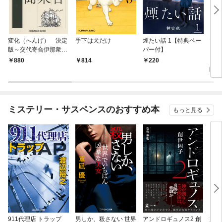
変化（へんげ） 決定
手下は犬だけ
煙たい話 1【特典ペー
マリ
版～交代寄合伊那衆異
パー付】
聞（1）～
1,
880
814
220
ミステリー・サスペンスのおすすめ本
もっと見る
911代理店 トラップ
男しか、殺さない 世界
アンドロギュノス2 創
姐御