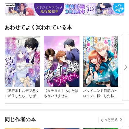
あわせてよく買われている本
【単行本】おデブ悪女
【タテヨミ】あなたは
バッドエンド目前のヒ
【タ
に転生したら、なぜか
もういりません
ロインに転生した私、
リ〜
ラスボス王子様に執着
今世では恋愛するつも
されています
りがチートな兄が離し
てくれません！？@C
OMIC
同じ作者の本
もっと見る