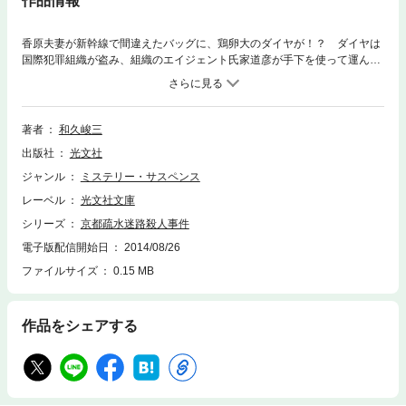
作品情報
香原夫妻が新幹線で間違えたバッグに、鶏卵大のダイヤが！？ ダイヤは
国際犯罪組織が盗み、組織のエイジェント氏家道彦が手下を使って運んで
いたものだ。京都で逃走する香原夫妻に、死の追跡を始めた氏家。警察や
赤かぶ検事が全ルートに捜査網を張るが、氏家はなぜか京都入りを果た
し、夫婦に接近した！ 翻弄される赤かぶ検事の逆転推理。
著者
和久峻三
出版社
光文社
ジャンル
ミステリー・サスペンス
レーベル
光文社文庫
シリーズ
京都疏水迷路殺人事件
電子版配信開始日
2014/08/26
ファイルサイズ
0.15 MB
作品をシェアする