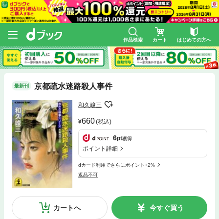
作品検索
カート
はじめての方へ
京都疏水迷路殺人事件
最新刊
和久峻三
660
(税込)
6
pt
獲得
ポイント詳細
dカード利用でさらにポイント+2%
返品不可
カートへ
今すぐ買う