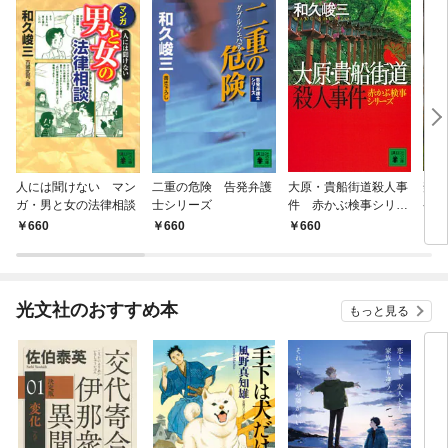
人には聞けない マン
二重の危険 告発弁護
大原・貴船街道殺人事
禁断
ガ・男と女の法律相談
士シリーズ
件 赤かぶ検事シリー
発弁
ズ
660
660
660
6
光文社のおすすめ本
もっと見る