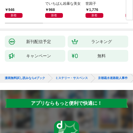
でいちばん凶暴な美女
世因子
946
968
1,776
1,
新着
新着
新着
新刊配信予定
ランキング
キャンペーン
無料
漫画無料試し読みならdブック
ミステリー・サスペンス
京都疏水迷路殺人事件
アプリならもっと便利で快適に！