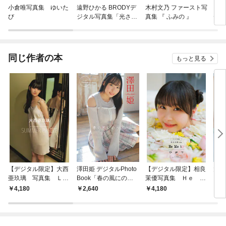
小倉唯写真集 ゆいた
遠野ひかる BRODYデ
木村文乃 ファースト写
【デ
び
ジタル写真集「光さす
真集 『 ふみの 』
デジ
方へ」
K fl
同じ作者の本
もっと見る
【デジタル限定】大西
澤田姫 デジタルPhoto
【デジタル限定】相良
大
亜玖璃 写真集 ＬＯ
Book「春の風にのっ
茉優写真集 Ｈｅ Ｍ
ＬＯ
ＮＧ ＶＡＣＡＴＩＯ
て」
ｅ ｔｏ ひ み
ＩＯ
4,180
2,640
4,180
4,
Ｎ オール未公開スペ
つ オール未公開スペ
シャルＥｄｉｔｉｏ
シャルＥｄｉｔｉｏｎ
ｎ ＳＵＭＭＥＲ Ｂ
ＲＥＥＺＥ