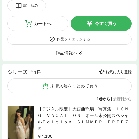
試し読み
カートへ
今すぐ買う
作品をチェックする
作品情報へ
シリーズ
全1冊
お気に入り登録
未購入巻をまとめて買う
1巻から
|
最新刊から
【デジタル限定】大西亜玖璃 写真集 ＬＯＮ
Ｇ ＶＡＣＡＴＩＯＮ オール未公開スペシャ
ルＥｄｉｔｉｏｎ ＳＵＭＭＥＲ ＢＲＥＥＺ
Ｅ
4,180