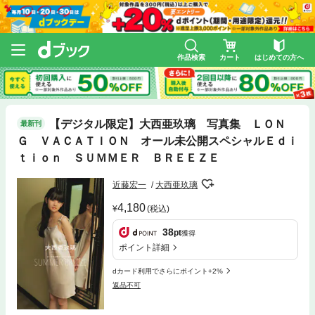
作品検索
カート
はじめての方へ
【デジタル限定】大西亜玖璃 写真集 ＬＯＮ
最新刊
Ｇ ＶＡＣＡＴＩＯＮ オール未公開スペシャルＥｄｉ
ｔｉｏｎ ＳＵＭＭＥＲ ＢＲＥＥＺＥ
近藤宏一
大西亜玖璃
4,180
(税込)
38
pt
獲得
ポイント詳細
dカード利用でさらにポイント+2%
返品不可