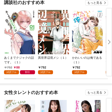
講談社のおすすめ本
もっと見る
あくまでクジャクの話
異世界辺境メシ（１）
かわいいのは俺である
君が
です。（１）
（１）
て 
792
88
792
792
2
試読フル
割引
試読フル
試読フル
試
女性タレントのおすすめ本
もっと見る