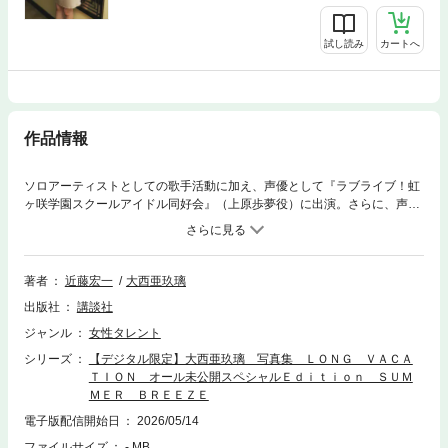
試し読み
カートへ
作品情報
ソロアーティストとしての歌手活動に加え、声優として『ラブライブ！虹
ヶ咲学園スクールアイドル同好会』（上原歩夢役）に出演。さらに、声優
ユニット『AiScReam』のメンバーとして発表した「愛スクリーム！」も
大ヒットを記録！現在進行形で人気急上昇中の声優・大西亜玖璃（おおに
しあぐり）。そんな彼女の写真集『LONG VACATION』より、未公開の新
衣装、水着も満載のデジタル限定アナザーエディションをお届けします。
著者
近藤宏一
大西亜玖璃
その愛らしいキャラクターと確かな存在感で活躍の場を広げ続ける“あぐぽ
出版社
講談社
ん”。まるで一緒に旅をしているかのような気分を味わえる、ファン必見の
一冊です。※写真集『LONG VACATION』本編との写真の重複はございま
ジャンル
女性タレント
せん。
シリーズ
【デジタル限定】大西亜玖璃 写真集 ＬＯＮＧ ＶＡＣＡ
ＴＩＯＮ オール未公開スペシャルＥｄｉｔｉｏｎ ＳＵＭ
ＭＥＲ ＢＲＥＥＺＥ
電子版配信開始日
2026/05/14
ファイルサイズ
- MB