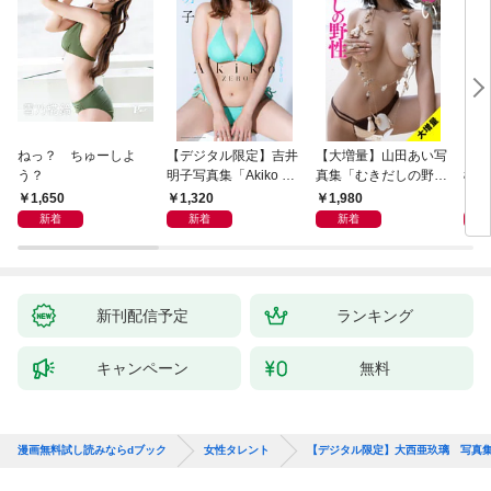
ねっ？ ちゅーしよ
【デジタル限定】吉井
【大増量】山田あい写
【デ
う？
明子写真集「Akiko エ
真集「むきだしの野
楓香
ピソード0－ZERO
性」
息」
1,650
1,320
1,980
1,
－」
新着
新着
新着
新刊配信予定
ランキング
キャンペーン
無料
漫画無料試し読みならdブック
女性タレント
【デジタル限定】大西亜玖璃 写真