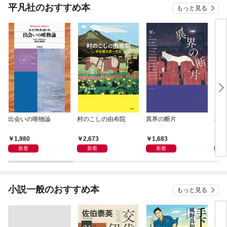
平凡社のおすすめ本
もっと見る
出会いの唯物論
村のこしの由布院
異界の断片
地域
1,980
2,673
1,683
1,
新着
新着
新着
小説一般のおすすめ本
もっと見る