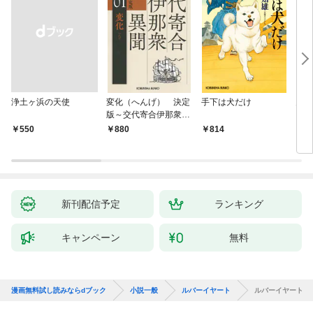
浄土ヶ浜の天使
変化（へんげ） 決定
手下は犬だけ
鬼役
版～交代寄合伊那衆異
聞（1）～
￥550
880
814
7
新刊配信予定
ランキング
キャンペーン
無料
漫画無料試し読みならdブック
小説一般
ルバーイヤート
ルバーイヤート