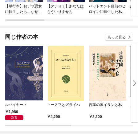
【単行本】おデブ悪女
【タテヨミ】あなたは
バッドエンド目前のヒ
結界
に転生したら、なぜか
もういりません
ロインに転生した私、
ラスボス王子様に執着
今世では恋愛するつも
されています
りがチートな兄が離し
てくれません！？@C
OMIC
同じ作者の本
もっと見る
ルバイヤート
ユースフとズライハ
言葉の国イランと私
ルバ
1,980
4,290
2,200
4
新着