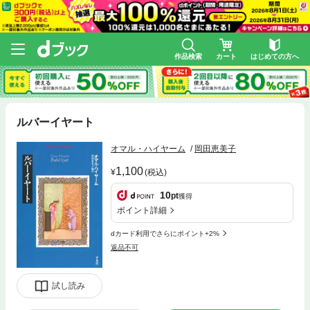
作品検索
カート
はじめての方へ
ルバーイヤート
オマル・ハイヤーム
岡田恵美子
1,100
(税込)
10
pt
獲得
ポイント詳細
dカード利用でさらにポイント+2%
返品不可
試し読み