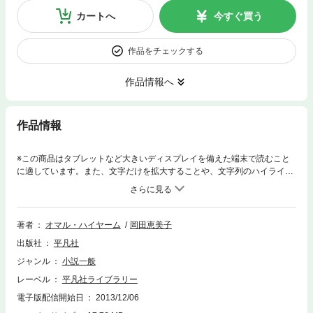
カートへ
今すぐ買う
作品をチェックする
作品情報へ
作品情報
※この商品はタブレットなど大きいディスプレイを備えた端末で読むこと
に適しています。また、文字だけを拡大することや、文字列のハイライ
ト、検索、辞書の参照、引用などの機能が使用できません。 盃に酒をみた
し、この世を天国にするがよい、あの世で天国に行けるかどうか分からな
いのだから。十一・十二世紀のペルシアに生きた科学者にして、虚無と享
楽の詩人ハイヤーム。原語からの正確で平易かつ香り高い新訳に加えて、
著者
オマル・ハイヤーム
岡田恵美子
「人間は土から創られ土になる」など、私たちと同じようでしかし違うそ
出版社
平凡社
の世界観を解説、名高い四行詩を細かいところまで味わう一冊。
ジャンル
小説一般
レーベル
平凡社ライブラリー
電子版配信開始日
2013/12/06