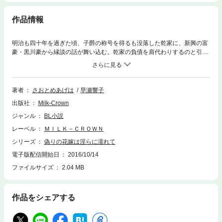
作品情報
明治も四十年を過ぎた頃、子爵の称号を得るも没落した乾家に、新興の富
豪・黒川豪から縁談の話が舞い込む。乾家の負債を肩代わりするのと引き
換えに、分家筋の娘である奈美恵を差し出せというのだ。当主命令で拒否
することを許されず、婚礼の日を迎えた奈美恵は、しかし、心労から式の
直前に倒れてしまう。借金返済のため、急遽、奈美恵の身代わりをするこ
とになった弟の直之は、花嫁の正体に気づいた豪から「役目を果たせ」と
著者
さおとめあげは
早瀬響子
命じられ、手酷く抱かれるが――!?
出版社
Milk-Crown
ジャンル
BL小説
レーベル
ＭＩＬＫ－ＣＲＯＷＮ
シリーズ
偽りの花嫁は淫らに濡れて
電子版配信開始日
2016/10/14
ファイルサイズ
2.04 MB
作品をシェアする