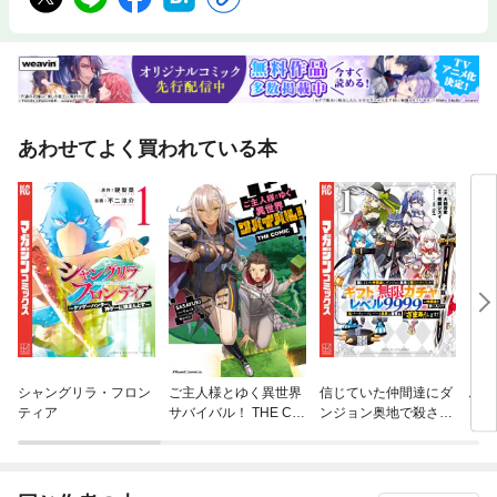
あわせてよく買われている本
シャングリラ・フロン
ご主人様とゆく異世界
信じていた仲間達にダ
ふた
ティア
サバイバル！ THE CO
ンジョン奥地で殺され
MIC
かけたがギフト『無限
ガチャ』でレベル９９
９９の仲間達を手に入
れて元パーティーメン