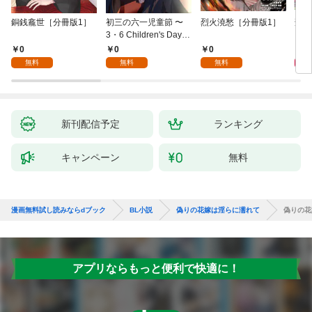
銅銭龕世［分冊版1］
初三の六一児童節 〜
烈火澆愁［分冊版1］
刑事
3・6 Children's Day fo
r You〜［分冊版1］
0
0
0
6
無料
無料
無料
新刊配信予定
ランキング
キャンペーン
無料
漫画無料試し読みならdブック
BL小説
偽りの花嫁は淫らに濡れて
偽りの花
アプリならもっと便利で快適に！