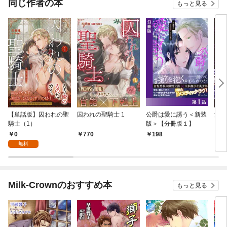
同じ作者の本
もっと見る
バーと世界に復讐＆
『ざまぁ！』します！
【単話版】囚われの聖
囚われの聖騎士 1
公爵は愛に誘う＜新装
淫魔
騎士（1）
版＞【分冊版１】
団長
いっ
0
770
198
1
版】
無料
Milk-Crownのおすすめ本
もっと見る