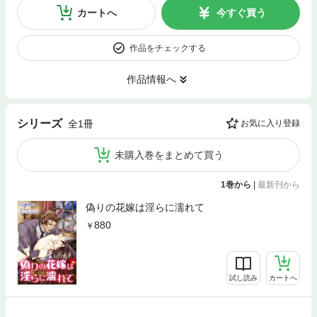
カートへ
今すぐ買う
作品をチェックする
作品情報へ
シリーズ
全1冊
お気に入り登録
未購入巻をまとめて買う
1巻から
|
最新刊から
偽りの花嫁は淫らに濡れて
880
試し読み
カートへ