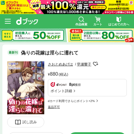
作品検索
カート
はじめての方へ
偽りの花嫁は淫らに濡れて
最新刊
さおとめあげは
早瀬響子
880
(税込)
8
pt
獲得
ポイント詳細
dカード利用でさらにポイント+2%
返品不可
試し読み