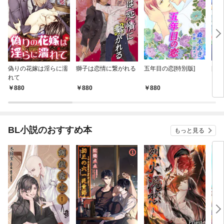
偽りの花嫁は淫らに濡
獅子は恋情に繋がれる
五年目の恋[特別版]
[書
れて
キャ
880
880
880
8
BL小説のおすすめ本
もっと見る