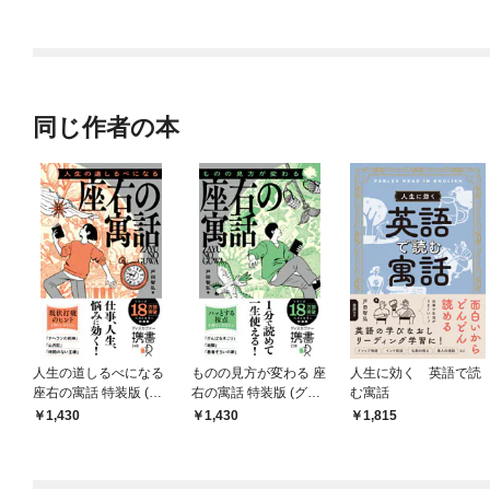
ラスボス王子様に執着
されています
同じ作者の本
人生の道しるべになる
ものの見方が変わる 座
人生に効く 英語で読
座右の寓話 特装版 (オ
右の寓話 特装版 (グリ
む寓話
レンジ)
ーン)
1,430
1,430
1,815