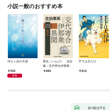
小説一般のおすすめ本
浄土ヶ浜の天使
変化（へんげ） 決定
手下は犬だけ
版～交代寄合伊那衆異
聞（1）～
550
880
814
新着
新刊配信予定