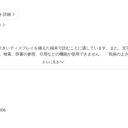
ト詳細
%
大きいディスプレイを備えた端末で読むことに適しています。また、文
、検索、辞書の参照、引用などの機能が使用できません。 「気候のよ
「ボランティアで現地の人と交流しています」気楽な場所選びの旅から
療、治安、現地での交際法など、シビアな体験談も織りまぜながら、予
こうで見えてくる、「第二の人生」の新しいカタチ。
/06