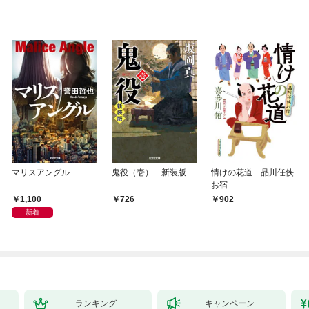
マリスアングル
鬼役（壱） 新装版
情けの花道 品川任侠
お宿
1,100
726
902
新着
ランキング
キャンペーン