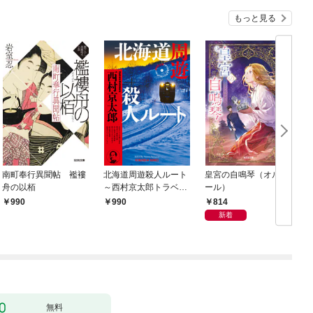
もっと見る
南町奉行異聞帖 襤褸
北海道周遊殺人ルート
皇宮の自鳴琴（オルゴ
舟の以栢
～西村京太郎トラベル
ール）
ミステリー・セレクシ
814
990
990
ョン（1）～
新着
無料