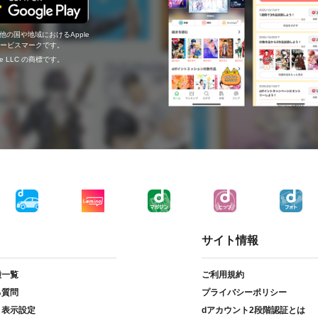
の他の国や地域におけるApple
c.のサービスマークです。
ogle LLC の商標です。
サイト情報
種一覧
ご利用規約
る質問
プライバシーポリシー
ト表示設定
dアカウント2段階認証とは