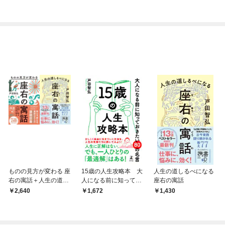
ぎて逃げ出したい(私た
ち犬猿の仲でしたよ
ね！？)
ものの見方が変わる 座
15歳の人生攻略本 大
人生の道しるべになる
右の寓話＋人生の道し
人になる前に知ってお
座右の寓話
るべになる 座右の寓話
きたい80の名言
2,640
1,672
1,430
【2冊合本版】