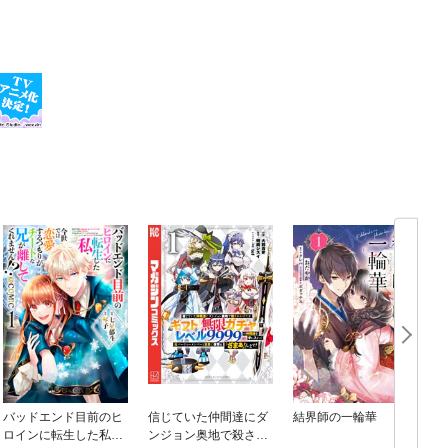
バッドエンド目前のヒ
信じていた仲間達にダ
結界師の一輪華
ロインに転生した私、
ンジョン奥地で殺され