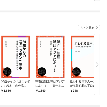
今世では恋愛するつも
かけたがギフト『無限
りがチートな兄が離し
ガチャ』でレベル９９
てくれません！？@C
９９の仲間達を手に入
OMIC
れて元パーティーメン
バーと世界に復讐＆
『ざまぁ！』します！
もっと見る
50歳からの「脱ニッポ
職在亜細亜 職はアジア
狙われる日本人―これ
ン」読本―自分流に見
にあり！―中高年よ大
が海外犯罪の手口だ
つける海外生き生き暮
志を抱け！
1,650
1,540
748
らし