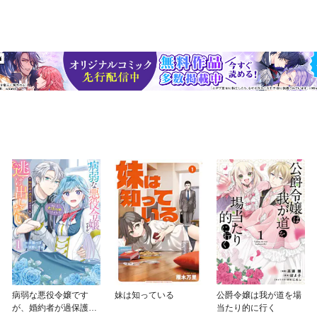
病弱な悪役令嬢です
妹は知っている
公爵令嬢は我が道を場
が、婚約者が過保護す
当たり的に行く