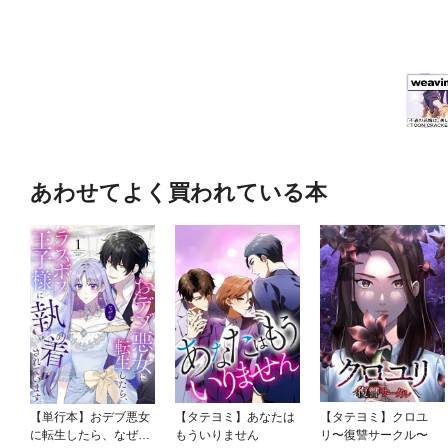
あわせてよく買われている本
【単行本】おデブ悪女
【タテヨミ】あなたは
【タテヨミ】クロユ
に転生したら、なぜか
もういりません
リ〜復讐サークル〜