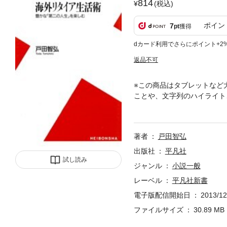
814
(税込)
ポイン
7
pt
獲得
dカード利用でさらにポイント+2
返品不可
※この商品はタブレットなど
ことや、文字列のハイライト
「毎日がスポーツ三昧です」
年の海外生活入門。住宅、医
イル別に適地を検証。海の向
著者
戸田智弘
出版社
平凡社
試し読み
ジャンル
小説一般
レーベル
平凡社新書
電子版配信開始日
2013/12
ファイルサイズ
30.89 MB