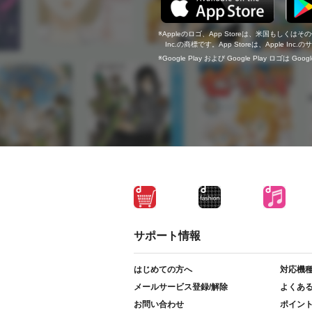
Appleのロゴ、App Storeは、米国もしくはそ
Inc.の商標です。App Storeは、Apple In
Google Play および Google Play ロゴは Go
サポート情報
はじめての方へ
対応機
メールサービス登録/解除
よくあ
お問い合わせ
ポイン