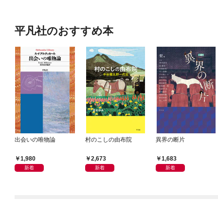
平凡社のおすすめ本
出会いの唯物論
村のこしの由布院
異界の断片
1,980
2,673
1,683
新着
新着
新着