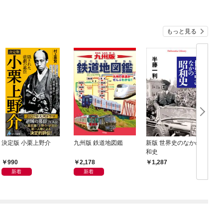
もっと見る
決定版 小栗上野介
九州版 鉄道地図鑑
新版 世界史のなかの昭
和史
990
2,178
1,287
新着
新着