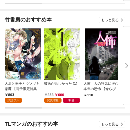
竹書房のおすすめ本
もっと見る
人魚と王子とウソツキ
彼氏が欲しかった (1)
人怖 人の狂気に潜む
運送
悪魔 【電子限定特典付
本当の恐怖 【せらびぃ
イバ
き】(1)
連載版】１
いト
803
858
600
110
1
【せ
試読フル
試読増量
割引
TLマンガのおすすめ本
もっと見る