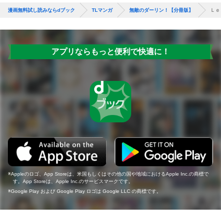
漫画無料試し読みならdブック
TLマンガ
無敵のダーリン！【分冊版】
Ｌｅ
アプリならもっと便利で快適に！
Appleのロゴ、App Storeは、米国もしくはその他の国や地域におけるApple Inc.の商標で
す。App Storeは、Apple Inc.のサービスマークです。
Google Play および Google Play ロゴは Google LLC の商標です。