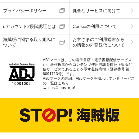
プライバシーポリシー
健全なサービスに向けて
dアカウント2段階認証とは
Cookieの利用について
海賊版に関する取り組みに
お客さまのご利用端末から
ついて
の情報の外部送信について
ABJマークは、この電子書店・電子書籍配信サービス
が、著作権者からコンテンツ使用許諾を得た正規版配
信サービスであることを示す登録商標（登録番号 第
6091713号）です。
ABJマークの詳細、ABJマークを掲示しているサービス
の一覧はこちら
→
https://aebs.or.jp/