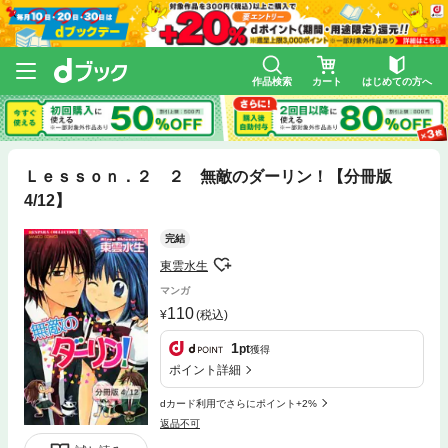
作品検索
カート
はじめての方へ
Ｌｅｓｓｏｎ．２ ２ 無敵のダーリン！【分冊版
4/12】
完結
東雲水生
マンガ
110
(税込)
1
pt
獲得
ポイント詳細
dカード利用でさらにポイント+2%
返品不可