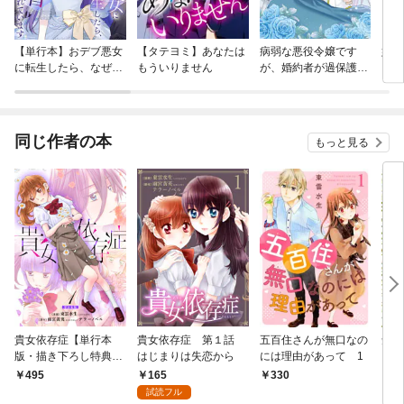
【単行本】おデブ悪女
【タテヨミ】あなたは
病弱な悪役令嬢です
妹は
に転生したら、なぜか
もういりません
が、婚約者が過保護す
ラスボス王子様に執着
ぎて逃げ出したい(私
されています
たち犬猿の仲でしたよ
ね！？)
同じ作者の本
もっと見る
貴女依存症【単行本
貴女依存症 第１話
五百住さんが無口なの
知ら
版・描き下ろし特典付
はじまりは失恋から
には理由があって 1
【合
き】 1
165
495
330
4
試読フル