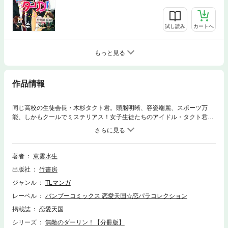
試し読み
カートへ
もっと見る
作品情報
同じ高校の生徒会長・木杉タクト君。頭脳明晰、容姿端麗、スポーツ万
能、しかもクールでミステリアス！女子生徒たちのアイドル・タクト君
が、なぜか柚流に告白してきたから、さあ大変！※本コンテンツは単行本
「無敵のダーリン！」を分冊したものです。
著者
東雲水生
出版社
竹書房
ジャンル
TLマンガ
レーベル
バンブーコミックス 恋愛天国☆恋パラコレクション
掲載誌
恋愛天国
シリーズ
無敵のダーリン！【分冊版】