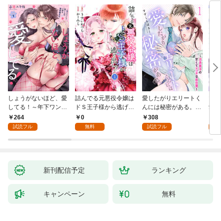
しょうがないほど、愛
詰んでる元悪役令嬢は
愛したがりエリートく
マフ
してる！～年下ワンコ
ドＳ王子様から逃げ出
んには秘密がある。～
愛か
秋くんの一途な溺愛暴
したい 【分冊版】 1
沼系男子の甘くてエッ
264
0
308
0
走中～1
チな恋の罠～(1)
試読フル
無料
試読フル
新刊配信予定
ランキング
キャンペーン
無料