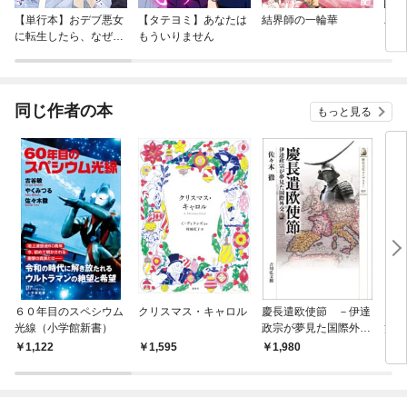
【単行本】おデブ悪女
【タテヨミ】あなたは
結界師の一輪華
バッ
に転生したら、なぜか
もういりません
ロイ
ラスボス王子様に執着
今世
されています
りが
てく
OMI
同じ作者の本
もっと見る
６０年目のスペシウム
クリスマス・キャロル
慶長遣欧使節 －伊達
まん
光線（小学館新書）
政宗が夢見た国際外交
蟹工
－
1,122
1,595
1,980
1,