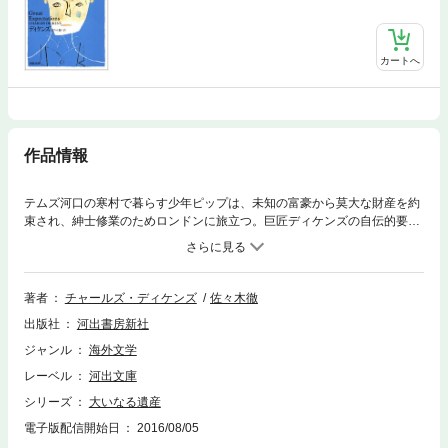
カートへ
作品情報
テムズ河口の寒村で暮らす少年ピップは、未知の富豪から莫大な財産を約
束され、紳士修業のためロンドンに旅立つ。巨匠ディケンズの自伝的要素
もふまえた最高傑作、新訳版。
著者
チャールズ・ディケンズ
佐々木徹
出版社
河出書房新社
ジャンル
海外文学
レーベル
河出文庫
シリーズ
大いなる遺産
電子版配信開始日
2016/08/05