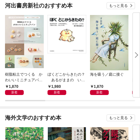
河出書房新社のおすすめ本
もっと見る
樹脂粘土でつくる か
ぼくどこからきたの？
海を吸う／庭に接ぐ
『オ
わいいミニチュアパ
あるがままの いの
門
ン ベーキングパウダ
ちのはなし。ごまかし
1,870
1,980
1,870
1,
ーでふっくらふくら
なし、さしえつき。
新着
新着
新着
む！ 電子レンジで乾
燥タイム短縮！
海外文学のおすすめ本
もっと見る