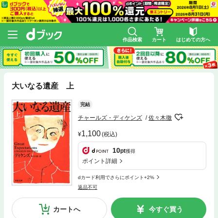
作品検索
カート
はじめての方へ
大いなる遺産 上
完結
チャールズ・ディケンズ
佐々木徹
1,100
(税込)
10
pt
獲得
ポイント詳細
dカード利用でさらにポイント+2%
返品不可
カートへ
今すぐ買う