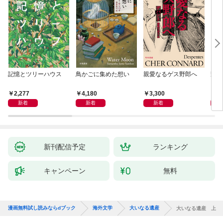
記憶とツリーハウス
鳥かごに集めた想い
親愛なるゲス野郎へ
野生
2,277
4,180
3,300
1,
新着
新着
新着
新刊配信予定
ランキング
キャンペーン
無料
漫画無料試し読みならdブック
海外文学
大いなる遺産
大いなる遺産 上