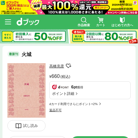
作品検索
カート
はじめての方へ
火城
最新刊
高橋克彦
660
(税込)
6
pt
獲得
ポイント詳細
dカード利用でさらにポイント+2%
返品不可
試し読み