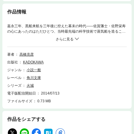
作品情報
嘉永三年、黒船来航を三年後に控えた幕末の時代――佐賀藩士・佐野栄寿
の心にあったのはただひとつ、当時最先端の科学技術で蒸気船を造ること
だった！ 大胆な戦略と心を揺さぶる「涙」で藩主を説き伏せ、超一流技
術者からくり儀右衛門を巻き込み、日本初の蒸気船を造り出すまでの波乱
の半生！ 江戸から明治、そして現代まで通ずる飛躍的な技術革新の裏側
に暗躍し、命を賭した男たちの熱き物語。
著者
高橋克彦
出版社
KADOKAWA
ジャンル
小説一般
レーベル
角川文庫
シリーズ
火城
電子版配信開始日
2014/07/13
ファイルサイズ
0.73 MB
作品をシェアする