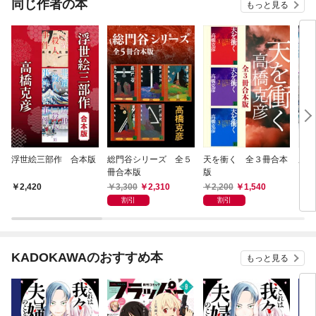
同じ作者の本
もっと見る
浮世絵三部作 合本版
総門谷シリーズ 全５
天を衝く 全３冊合本
広重
冊合本版
版
3,300
2,310
2,200
1,540
2,420
9
割引
割引
KADOKAWAのおすすめ本
もっと見る