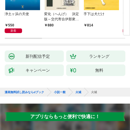
浄土ヶ浜の天使
変化（へんげ） 決定
手下は犬だけ
マリ
版～交代寄合伊那衆異
聞（1）～
550
1,
880
814
新着
新刊配信予定
ランキング
キャンペーン
無料
漫画無料試し読みならdブック
小説一般
火城
火城
アプリならもっと便利で快適に！