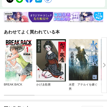
あわせてよく買われている本
BREAK BACK
かげゑ歌麿
水壁 アテルイを継ぐ
聖豹
男