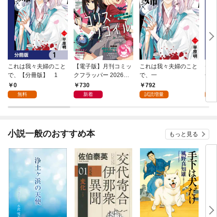
これは我々夫婦のこと
【電子版】月刊コミッ
これは我々夫婦のこと
チェ
で、【分冊版】 1
クフラッパー 2026年9
で、一
冊版
月号
0
730
792
0
無料
新着
試読増量
小説一般のおすすめ本
もっと見る