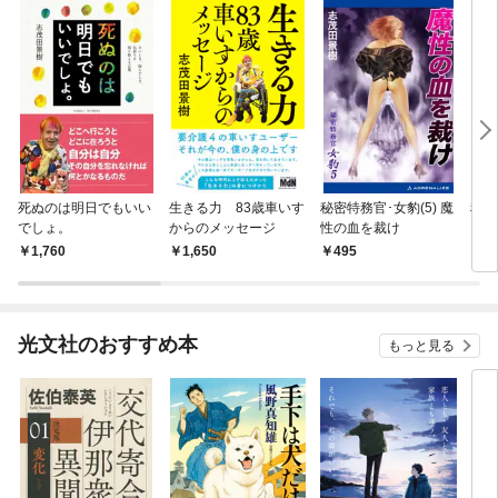
死ぬのは明日でもいい
生きる力 83歳車いす
秘密特務官･女豹(5) 魔
秘密
でしょ。
からのメッセージ
性の血を裁け
りの
ソル
1,760
1,650
495
4
光文社のおすすめ本
もっと見る