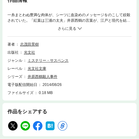
作品情報
一糸まとわぬ豊満な肉体が、シーツに血染めのメッセージをのこして絞殺
されていた。「紅葉は三浦の太夫」井原西鶴の言葉が、江戸と現代を結び
つけ、連続殺人を呼び起こす！ 警視庁の軟派刑事東郷猛と、短大助教授
橋場久美子のコンビが事件を追ううち、つきとめたのは……。その底には
西鶴の怨念が？
著者
志茂田景樹
出版社
光文社
ジャンル
ミステリー・サスペンス
レーベル
光文社文庫
シリーズ
井原西鶴殺人事件
電子版配信開始日
2014/08/26
ファイルサイズ
0.18 MB
作品をシェアする