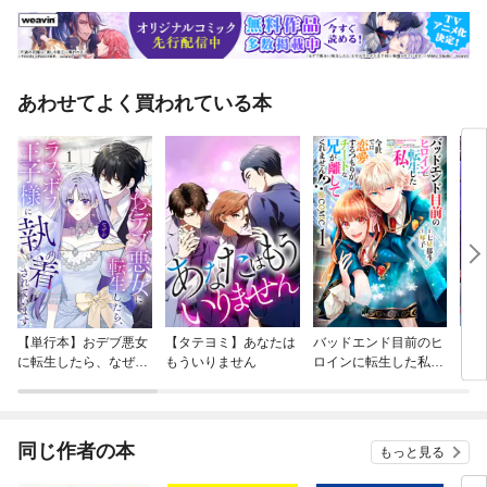
あわせてよく買われている本
【単行本】おデブ悪女
【タテヨミ】あなたは
バッドエンド目前のヒ
【タ
に転生したら、なぜか
もういりません
ロインに転生した私、
リ〜
ラスボス王子様に執着
今世では恋愛するつも
されています
りがチートな兄が離し
てくれません！？@C
OMIC
同じ作者の本
もっと見る