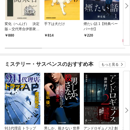
変化（へんげ） 決定
手下は犬だけ
煙たい話 1【特典ペー
マリ
版～交代寄合伊那衆異
パー付】
聞（1）～
1,
880
814
220
ミステリー・サスペンスのおすすめ本
もっと見る
911代理店 トラップ
男しか、殺さない 世界
アンドロギュノス2 創
姐御