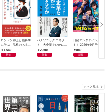
ロンドン紳士と脳科学
パナソニック コネク
日経エンタテインメン
日
に学ぶ 品格のあるマ
ト 大企業をいかに変
ト！ 2026年9月号 [雑
年
ウントのとり方
えるか
誌]
1,540
2,200
889
新着
新着
新着
もっと見る