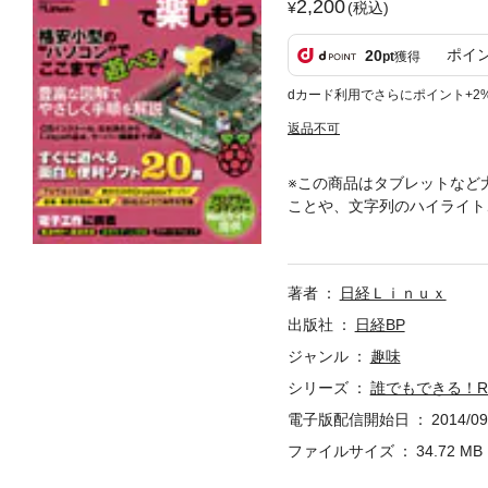
2,200
(税込)
ポイ
20
pt
獲得
dカード利用でさらにポイント+2
返品不可
※この商品はタブレットなど
ことや、文字列のハイライト
ド「Raspberry Pi
たり、カメラを付けて自宅警
するところから、豊富なカラ
著者
日経Ｌｉｎｕｘ
くれます。このほか、２０種
さしく手ほどきします。
出版社
日経BP
ジャンル
趣味
シリーズ
誰でもできる！Ras
電子版配信開始日
2014/09
ファイルサイズ
34.72 MB