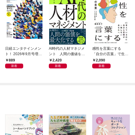
日経エンタテインメン
AI時代の人材マネジメ
感性を言葉にする
ト！ 2026年9月号増刊
ント 人間の価値を最
「自分の言葉」で生き
【表紙：EBiDAN】
大化する条件
るための教科書
889
2,420
2,090
新着
新着
新着