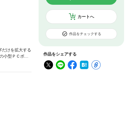
カートへ
作品をチェックする
字だけを拡大する
作品をシェアする
の小型ＰＣボー
画を自宅内で共有し
動して日本語化
ルのマシンがつ
電子工作までや