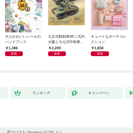
大人かわいいシールの
九五式軽戦車/特二式内
キュートなポーチコレ
ハンドブック
火艇と九七式中戦車完
クション
全ガイド
1,386
2,200
1,650
新着
新着
新着
ランキング
キャンペーン
誰でもできる！Raspberry Piで楽しもう