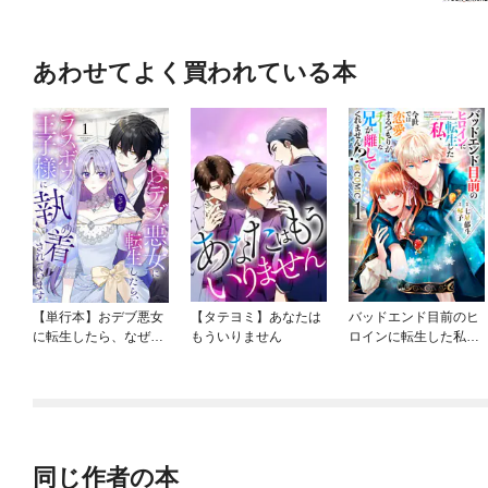
あわせてよく買われている本
【単行本】おデブ悪女
【タテヨミ】あなたは
バッドエンド目前のヒ
に転生したら、なぜか
もういりません
ロインに転生した私、
ラスボス王子様に執着
今世では恋愛するつも
されています
りがチートな兄が離し
てくれません！？@C
OMIC
同じ作者の本