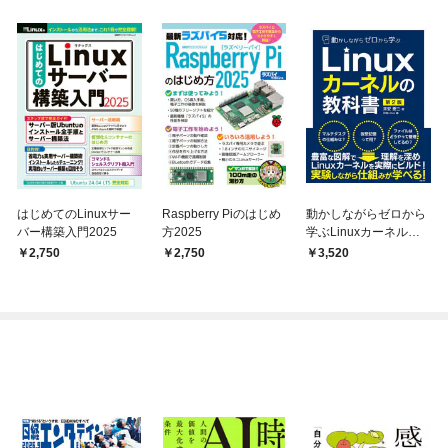
はじめてのLinuxサー
Raspberry Piのはじめ
動かしながらゼロから
バー構築入門2025
方2025
学ぶLinuxカーネルの
教科書 第2版
2,750
2,750
3,520