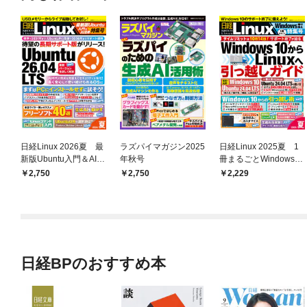
日経Linux 2026夏 最
ラズパイマガジン2025
日経Linux 2025夏 1
新版Ubuntu入門＆AI活
年秋号
冊まるごとWindows乗
用特集号
り換え特集号
2,750
2,750
2,229
日経BPのおすすめ本