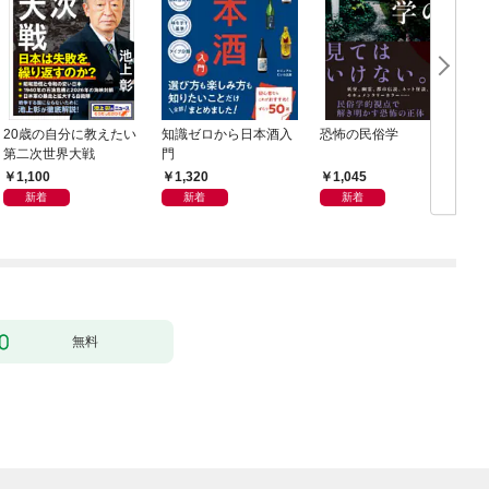
20歳の自分に教えたい
知識ゼロから日本酒入
恐怖の民俗学
週
第二次世界大戦
門
年
1,100
1,320
1,045
新着
新着
新着
無料