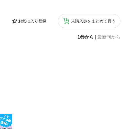
お気に入り登録
未購入巻をまとめて買う
1巻から
|
最新刊から