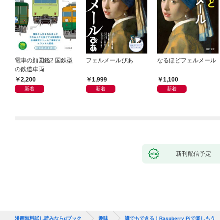
電車の顔図鑑2 国鉄型
フェルメールぴあ
なるほどフェルメール
の鉄道車両
2,200
1,999
1,100
新着
新着
新着
新刊配信予定
漫画無料試し読みならdブック
趣味
誰でもできる！Raspberry Piで楽しもう