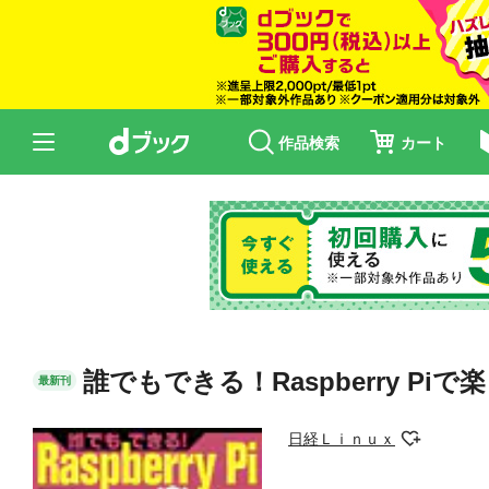
作品検索
カート
誰でもできる！Raspberry Piで
最新刊
日経Ｌｉｎｕｘ