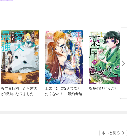
異世界転移したら愛犬
王太子妃になんてなり
薬屋のひとりごと
が最強になりました ～
たくない！！ 婚約者編
シルバーフェンリルと
俺が異世界暮らしを始
めたら～ THE COMIC
もっと見る