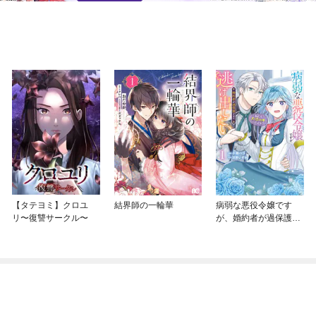
【タテヨミ】クロユ
結界師の一輪華
病弱な悪役令嬢です
リ〜復讐サークル〜
が、婚約者が過保護す
ぎて逃げ出したい(私た
ち犬猿の仲でしたよ
ね！？)