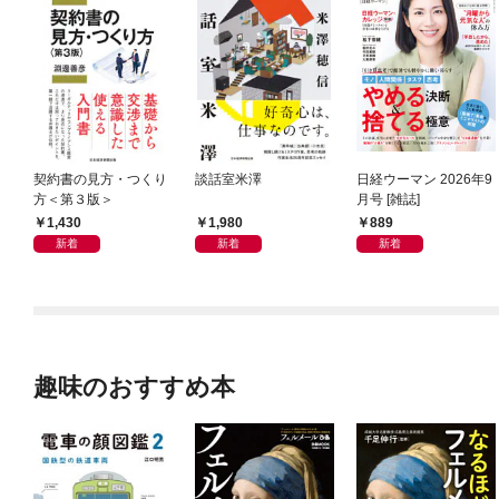
契約書の見方・つくり
談話室米澤
日経ウーマン 2026年9
方＜第３版＞
月号 [雑誌]
1,430
1,980
889
新着
新着
新着
趣味のおすすめ本