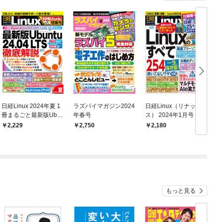
日経Linux 2024年夏 1
ラズパイマガジン2024
日経Linux（リナック
W
冊まるごと最新版Ubu
年春号
ス） 2024年1月号 [雑
め
ntu特集号
誌]
n
2,229
2,750
2,180
もっと見る