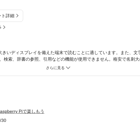
ント詳細
%
大きいディスプレイを備えた端末で読むことに適しています。また、文
、検索、辞書の参照、引用などの機能が使用できません。格安で名刺大
」。これを使えば、ＴＶにつないでネット動画を好きなだけ見たり、音楽や動
備システムを作ったりなど、自由自在に楽しめます。本書は、ＯＳを起
ー写真や図解を使って丁寧に解説。手順通り進めれば、誰でもオリジナ
類を超えるさまざまな活用方法を紹介。温度センサーやＬＣＤをつなぐ
pberry Piで楽しもう
/30